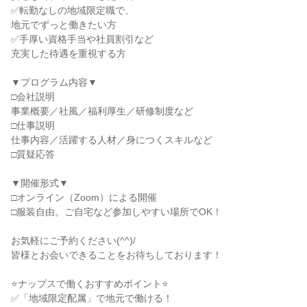
✅転勤なしの地域限定職で、
地元でずっと働きたい方
✅手厚い資格手当や社員割引など
充実した待遇を重視する方
▼プログラム内容▼
□会社説明
事業概要／社風／福利厚生／研修制度など
□仕事説明
仕事内容／活躍する人材／身につくスキルなど
□質疑応答
▼開催形式▼
□オンライン（Zoom）による開催
□服装自由。ご自宅など参加しやすい場所でOK！
お気軽にご予約ください(^^)/
皆様とお会いできることをお待ちしております！
⭐ナップスで働くおすすめポイント⭐
✅「地域限定配属」で地元で働ける！