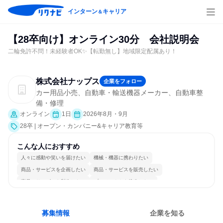
インターン
キャリア
＆
【28卒向け】オンライン30分 会社説明会
二輪免許不問！未経験者OK✨【転勤無し】地域限定配属あり！
株式会社ナップス
企業をフォロー
カー用品小売、自動車・輸送機器メーカー、自動車整
備・修理
オンライン
1日
2026年8月・9月
28卒 | オープン・カンパニー&キャリア教育等
こんな人におすすめ
人々に感動や笑いを届けたい
機械・機器に携わりたい
商品・サービスを企画したい
商品・サービスを販売したい
商品・サービスを製作したい
プロジェクトを推進したい
新規事業を立ち上げたい
チームを統率したい
情熱を持って仕事に取り組む
自分の好きな場所で働ける
募集情報
企業を知る