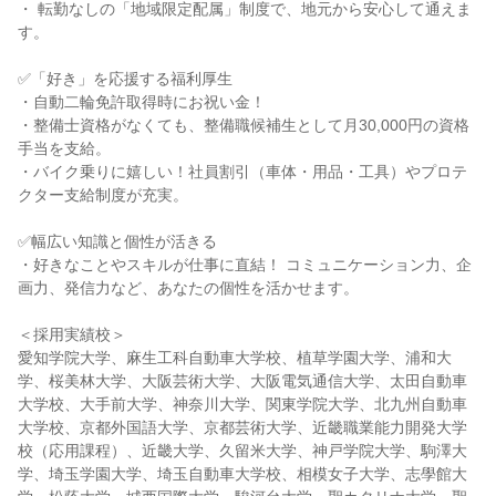
・ 転勤なしの「地域限定配属」制度で、地元から安心して通えま
す。
✅「好き」を応援する福利厚生
・自動二輪免許取得時にお祝い金！
・整備士資格がなくても、整備職候補生として月30,000円の資格
手当を支給。
・バイク乗りに嬉しい！社員割引（車体・用品・工具）やプロテ
クター支給制度が充実。
✅幅広い知識と個性が活きる
・好きなことやスキルが仕事に直結！ コミュニケーション力、企
画力、発信力など、あなたの個性を活かせます。
＜採用実績校＞
愛知学院大学、麻生工科自動車大学校、植草学園大学、浦和大
学、桜美林大学、大阪芸術大学、大阪電気通信大学、太田自動車
大学校、大手前大学、神奈川大学、関東学院大学、北九州自動車
大学校、京都外国語大学、京都芸術大学、近畿職業能力開発大学
校（応用課程）、近畿大学、久留米大学、神戸学院大学、駒澤大
学、埼玉学園大学、埼玉自動車大学校、相模女子大学、志學館大