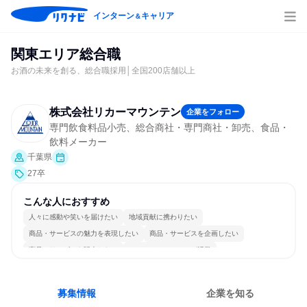
インターン
キャリア
＆
関東エリア総合職
お酒の未来を創る、総合職採用│全国200店舗以上
株式会社リカーマウンテン
企業をフォロー
専門飲食料品小売、総合商社・専門商社・卸売、食品・
飲料メーカー
千葉県
27卒
こんな人におすすめ
人々に感動や笑いを届けたい
地域貢献に携わりたい
商品・サービスの魅力を表現したい
商品・サービスを企画したい
商品・サービスを販売したい
コミュニケーションが活発
常に新しいものに挑戦
個人の能力を重視
若手が裁量を持てる環境
人とたくさん会話する
募集情報
企業を知る