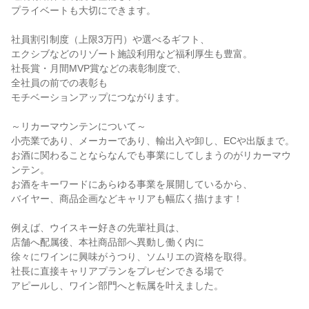
プライベートも大切にできます。
社員割引制度（上限3万円）や選べるギフト、
エクシブなどのリゾート施設利用など福利厚生も豊富。
社長賞・月間MVP賞などの表彰制度で、
全社員の前での表彰も
モチベーションアップにつながります。
～リカーマウンテンについて～
小売業であり、メーカーであり、輸出入や卸し、ECや出版まで。
お酒に関わることならなんでも事業にしてしまうのがリカーマウ
ンテン。
お酒をキーワードにあらゆる事業を展開しているから、
バイヤー、商品企画などキャリアも幅広く描けます！
例えば、ウイスキー好きの先輩社員は、
店舗へ配属後、本社商品部へ異動し働く内に
徐々にワインに興味がうつり、ソムリエの資格を取得。
社長に直接キャリアプランをプレゼンできる場で
アピールし、ワイン部門へと転属を叶えました。