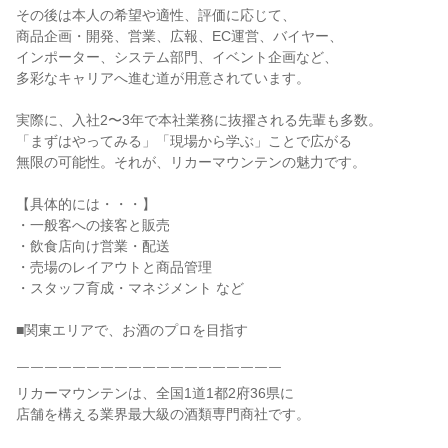
その後は本人の希望や適性、評価に応じて、
商品企画・開発、営業、広報、EC運営、バイヤー、
インポーター、システム部門、イベント企画など、
多彩なキャリアへ進む道が用意されています。
実際に、入社2〜3年で本社業務に抜擢される先輩も多数。
「まずはやってみる」「現場から学ぶ」ことで広がる
無限の可能性。それが、リカーマウンテンの魅力です。
【具体的には・・・】
・一般客への接客と販売
・飲食店向け営業・配送
・売場のレイアウトと商品管理
・スタッフ育成・マネジメント など
■関東エリアで、お酒のプロを目指す
￣￣￣￣￣￣￣￣￣￣￣￣￣￣￣￣￣￣￣
リカーマウンテンは、全国1道1都2府36県に
店舗を構える業界最大級の酒類専門商社です。