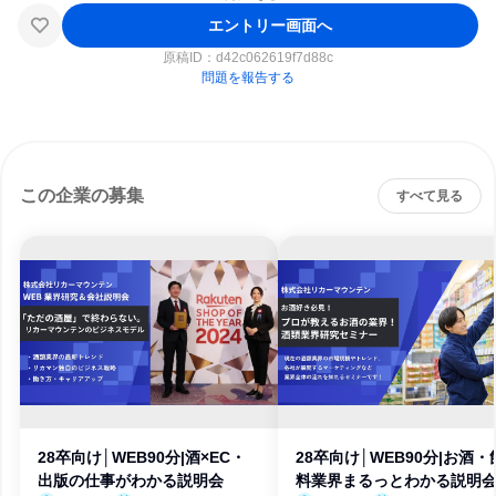
エントリー画面へ
原稿ID：
d42c062619f7d88c
問題を報告する
この企業の募集
すべて見る
28卒向け│WEB90分|酒×EC・
28卒向け│WEB90分|お酒・
出版の仕事がわかる説明会
料業界まるっとわかる説明