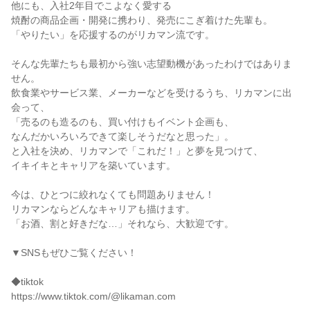
他にも、入社2年目でこよなく愛する
焼酎の商品企画・開発に携わり、発売にこぎ着けた先輩も。
「やりたい」を応援するのがリカマン流です。
そんな先輩たちも最初から強い志望動機があったわけではありま
せん。
飲食業やサービス業、メーカーなどを受けるうち、リカマンに出
会って、
「売るのも造るのも、買い付けもイベント企画も、
なんだかいろいろできて楽しそうだなと思った」。
と入社を決め、リカマンで「これだ！」と夢を見つけて、
イキイキとキャリアを築いています。
今は、ひとつに絞れなくても問題ありません！
リカマンならどんなキャリアも描けます。
「お酒、割と好きだな…」それなら、大歓迎です。
▼SNSもぜひご覧ください！
◆tiktok
https://www.tiktok.com/@likaman.com