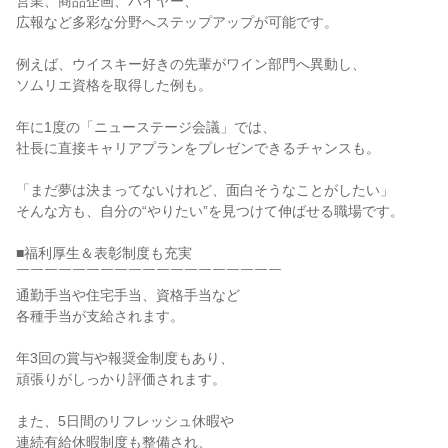
営業、商品企画、バイヤー、
広報など多彩な分野へステップアップが可能です。
例えば、ウイスキー好きの先輩がワイン部門へ異動し、
ソムリエ資格を取得した例も。
年に1度の「ニューステージ会議」では、
社長に直接キャリアプランをプレゼンできるチャンスも。
「まだ夢は決まってないけれど、面白そうなことがしたい」
そんな方も、自分の“やりたい”を見つけて伸ばせる職場です。
■福利厚生＆表彰制度も充実
￣￣￣￣￣￣￣￣￣￣￣￣￣￣￣￣￣￣￣
通勤手当や住宅手当、資格手当など
各種手当が支給されます。
年3回の賞与や報奨金制度もあり、
頑張りがしっかり評価されます。
また、5日間のリフレッシュ休暇や
連続有給休暇制度も整備され、