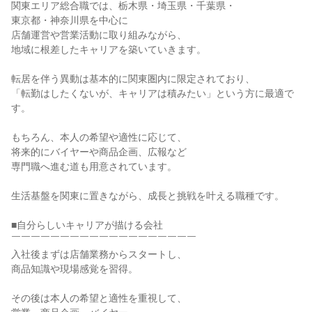
関東エリア総合職では、栃木県・埼玉県・千葉県・
東京都・神奈川県を中心に
店舗運営や営業活動に取り組みながら、
地域に根差したキャリアを築いていきます。
転居を伴う異動は基本的に関東圏内に限定されており、
「転勤はしたくないが、キャリアは積みたい」という方に最適で
す。
もちろん、本人の希望や適性に応じて、
将来的にバイヤーや商品企画、広報など
専門職へ進む道も用意されています。
生活基盤を関東に置きながら、成長と挑戦を叶える職種です。
■自分らしいキャリアが描ける会社
￣￣￣￣￣￣￣￣￣￣￣￣￣￣￣￣￣￣￣
入社後まずは店舗業務からスタートし、
商品知識や現場感覚を習得。
その後は本人の希望と適性を重視して、