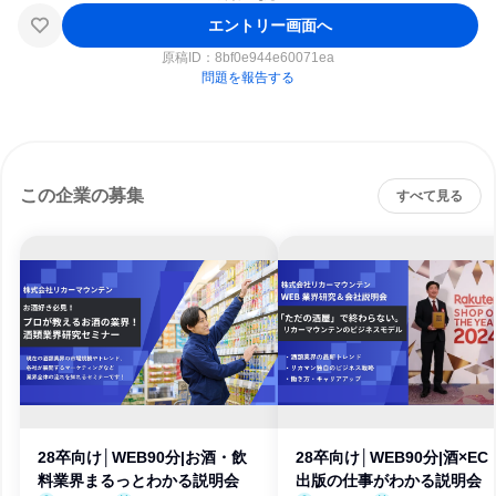
エントリー画面へ
原稿ID：
8bf0e944e60071ea
問題を報告する
この企業の募集
すべて見る
28卒向け│WEB90分|お酒・飲
28卒向け│WEB90分|酒×EC
料業界まるっとわかる説明会
出版の仕事がわかる説明会