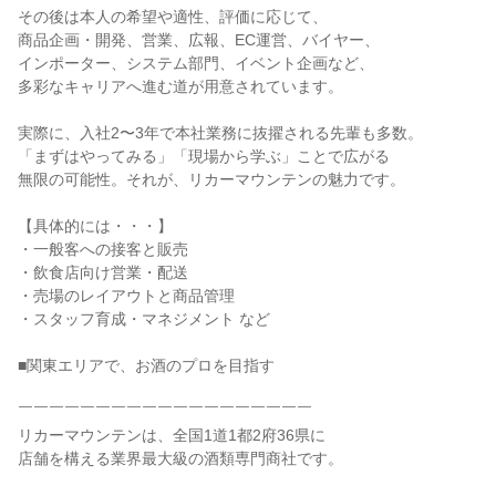
その後は本人の希望や適性、評価に応じて、
商品企画・開発、営業、広報、EC運営、バイヤー、
インポーター、システム部門、イベント企画など、
多彩なキャリアへ進む道が用意されています。
実際に、入社2〜3年で本社業務に抜擢される先輩も多数。
「まずはやってみる」「現場から学ぶ」ことで広がる
無限の可能性。それが、リカーマウンテンの魅力です。
【具体的には・・・】
・一般客への接客と販売
・飲食店向け営業・配送
・売場のレイアウトと商品管理
・スタッフ育成・マネジメント など
■関東エリアで、お酒のプロを目指す
￣￣￣￣￣￣￣￣￣￣￣￣￣￣￣￣￣￣￣
リカーマウンテンは、全国1道1都2府36県に
店舗を構える業界最大級の酒類専門商社です。