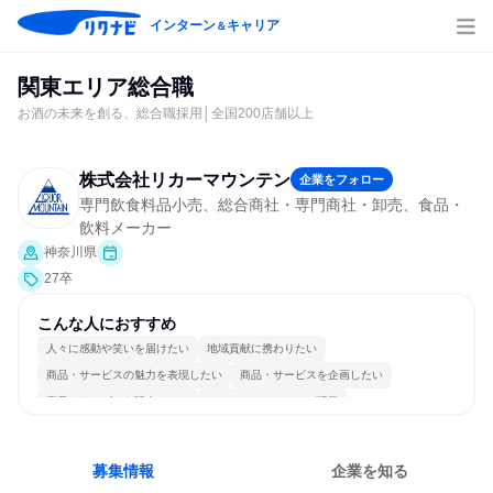
インターン
キャリア
＆
関東エリア総合職
お酒の未来を創る、総合職採用│全国200店舗以上
株式会社リカーマウンテン
企業をフォロー
専門飲食料品小売、総合商社・専門商社・卸売、食品・
飲料メーカー
神奈川県
27卒
こんな人におすすめ
人々に感動や笑いを届けたい
地域貢献に携わりたい
商品・サービスの魅力を表現したい
商品・サービスを企画したい
商品・サービスを販売したい
コミュニケーションが活発
常に新しいものに挑戦
個人の能力を重視
若手が裁量を持てる環境
人とたくさん会話する
募集情報
企業を知る