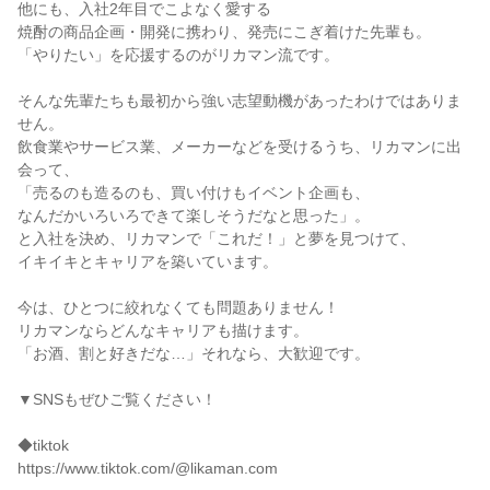
他にも、入社2年目でこよなく愛する
焼酎の商品企画・開発に携わり、発売にこぎ着けた先輩も。
「やりたい」を応援するのがリカマン流です。
そんな先輩たちも最初から強い志望動機があったわけではありま
せん。
飲食業やサービス業、メーカーなどを受けるうち、リカマンに出
会って、
「売るのも造るのも、買い付けもイベント企画も、
なんだかいろいろできて楽しそうだなと思った」。
と入社を決め、リカマンで「これだ！」と夢を見つけて、
イキイキとキャリアを築いています。
今は、ひとつに絞れなくても問題ありません！
リカマンならどんなキャリアも描けます。
「お酒、割と好きだな…」それなら、大歓迎です。
▼SNSもぜひご覧ください！
◆tiktok
https://www.tiktok.com/@likaman.com