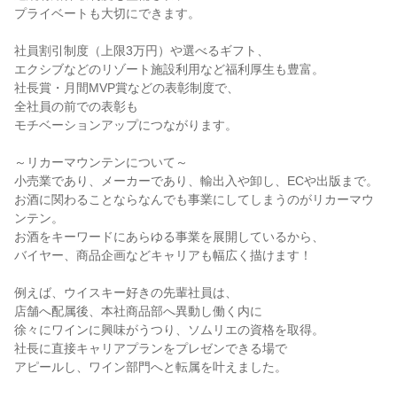
プライベートも大切にできます。
社員割引制度（上限3万円）や選べるギフト、
エクシブなどのリゾート施設利用など福利厚生も豊富。
社長賞・月間MVP賞などの表彰制度で、
全社員の前での表彰も
モチベーションアップにつながります。
～リカーマウンテンについて～
小売業であり、メーカーであり、輸出入や卸し、ECや出版まで。
お酒に関わることならなんでも事業にしてしまうのがリカーマウ
ンテン。
お酒をキーワードにあらゆる事業を展開しているから、
バイヤー、商品企画などキャリアも幅広く描けます！
例えば、ウイスキー好きの先輩社員は、
店舗へ配属後、本社商品部へ異動し働く内に
徐々にワインに興味がうつり、ソムリエの資格を取得。
社長に直接キャリアプランをプレゼンできる場で
アピールし、ワイン部門へと転属を叶えました。