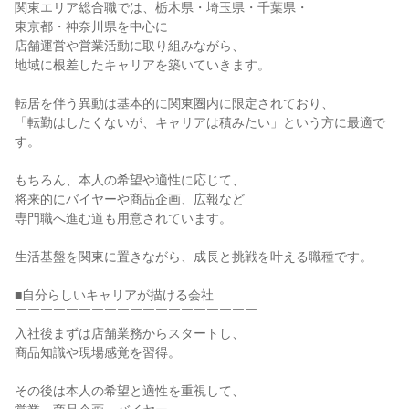
関東エリア総合職では、栃木県・埼玉県・千葉県・
東京都・神奈川県を中心に
店舗運営や営業活動に取り組みながら、
地域に根差したキャリアを築いていきます。
転居を伴う異動は基本的に関東圏内に限定されており、
「転勤はしたくないが、キャリアは積みたい」という方に最適で
す。
もちろん、本人の希望や適性に応じて、
将来的にバイヤーや商品企画、広報など
専門職へ進む道も用意されています。
生活基盤を関東に置きながら、成長と挑戦を叶える職種です。
■自分らしいキャリアが描ける会社
￣￣￣￣￣￣￣￣￣￣￣￣￣￣￣￣￣￣￣
入社後まずは店舗業務からスタートし、
商品知識や現場感覚を習得。
その後は本人の希望と適性を重視して、