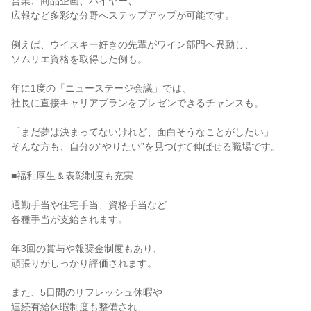
営業、商品企画、バイヤー、
広報など多彩な分野へステップアップが可能です。
例えば、ウイスキー好きの先輩がワイン部門へ異動し、
ソムリエ資格を取得した例も。
年に1度の「ニューステージ会議」では、
社長に直接キャリアプランをプレゼンできるチャンスも。
「まだ夢は決まってないけれど、面白そうなことがしたい」
そんな方も、自分の“やりたい”を見つけて伸ばせる職場です。
■福利厚生＆表彰制度も充実
￣￣￣￣￣￣￣￣￣￣￣￣￣￣￣￣￣￣￣
通勤手当や住宅手当、資格手当など
各種手当が支給されます。
年3回の賞与や報奨金制度もあり、
頑張りがしっかり評価されます。
また、5日間のリフレッシュ休暇や
連続有給休暇制度も整備され、