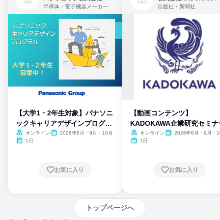
半導体・電子機器メーカー
出版社・新聞社
【大学1・2年生対象】パナソニ
【動画コンテンツ】
ックキャリアデザインプログラ
KADOKAWA企業研究セミナ
ム
オンライン
2026年8月・9月・10月
オンライン
2026年8月・9月・1
月・11月・12月
1日
1日
お気に入り
お気に入り
トップページへ