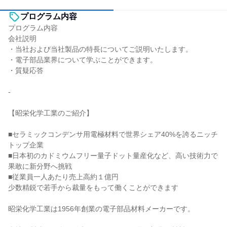
プログラム内容
プログラム内容
会社説明
・当社および当社製品の特長についてご説明いたします。
・電子部品業界について学ぶことができます。
・質疑応答
-
【昭栄化学工業のご紹介】
■セラミックコンデンサ用電極材料で世界シェア40%を誇るニッチ
トップ企業
■日本初のカドミウムフリー量子ドット量産化など、高い技術力で
果敢に新分野へ挑戦
■従業員一人あたり売上高約１億円
少数精鋭で若手から裁量をもって働くことができます
昭栄化学工業は1956年創業の電子部品材料メーカーです。