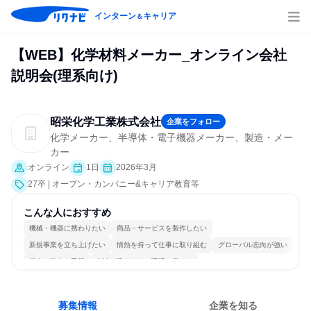
インターン
キャリア
＆
【WEB】化学材料メーカー_オンライン会社
説明会(理系向け)
昭栄化学工業株式会社
企業をフォロー
化学メーカー、半導体・電子機器メーカー、製造・メー
カー
オンライン
1日
2026年3月
27卒 | オープン・カンパニー&キャリア教育等
こんな人におすすめ
機械・機器に携わりたい
商品・サービスを製作したい
新規事業を立ち上げたい
情熱を持って仕事に取り組む
グローバル志向が強い
個人の能力を重視
女性が働きやすい環境で働ける
長く同じ会社に居続けられる
一つの専門分野を極める
若手が裁量を持てる環境
募集情報
企業を知る