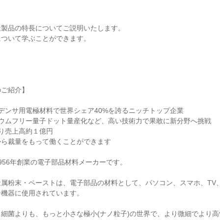
社製品の特長についてご説明いたします。
について学ぶことができます。
のご紹介】
デンサ用電極材料で世界シェア40%を誇るニッチトップ企業
ミウムフリー量子ドット量産化など、高い技術力で果敢に新分野へ挑戦
り売上高約１億円
から裁量をもって働くことができます
956年創業の電子部品材料メーカーです。
金属粉末・ペーストは、電子部品の材料として、パソコン、スマホ、TV
子機器に使用されています。
細菌よりも、もっと小さな極小(ナノ粒子)の世界で、より微細でより