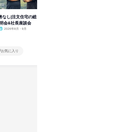
考なし|注文住宅の総
【オンライン】制作の基本から
タカラト
説明会&社長座談会
業界の裏側まで理解の深まる説
ビ」を学
明会
2026年8月・9月
オンライン
2026年8月
オンラ
1日
1日
お気に入り
お気に入り