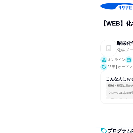
【WEB】
昭栄化
化学メ
オンライン
28卒 | オー
こんな人にお
機械・機器に携わ
グローバル志向が
若手が裁量を持て
プログラム