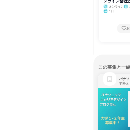
ンライン会社説
オンライン
1日
お
この募集と一
パナソ
半導体