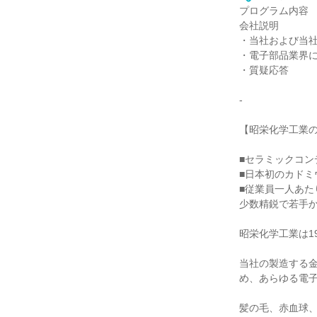
プログラム内容
会社説明
・当社および当
・電子部品業界
・質疑応答
-
【昭栄化学工業
■セラミックコン
■日本初のカド
■従業員一人あた
少数精鋭で若手
昭栄化学工業は1
当社の製造する
め、あらゆる電
髪の毛、赤血球、