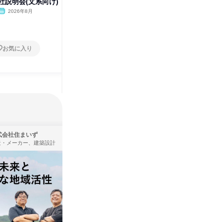
社説明会(文系向け)
ンライン会社説明会(文系向け)
カー1d
2026年8月
オンライン
2026年3月
福岡県
1日
1日
お気に入り
お気に入り
式会社住まいず
ＩＶＳテレビ制作株式会社
造・メーカー、建築設計
広告・宣伝、放送・テレビ局、通信・インターネット