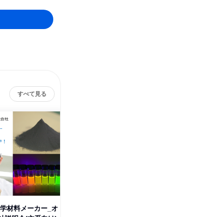
すべて見る
化学材料メーカー_オ
【WEB】化学材料メーカー_オ
【理系・