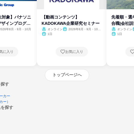
生対象】パナソニ
【動画コンテンツ】
先着順・選
デザインプログラ
KADOKAWA企業研究セミナー
合職|会社
2026年8月・9月・10月
オンライン
2026年8月・9月・10
オンライン
月・11月・12月
1日
1日
気に入り
お気に入り
トップページへ
を探す
ーカー
カー）
集を探す