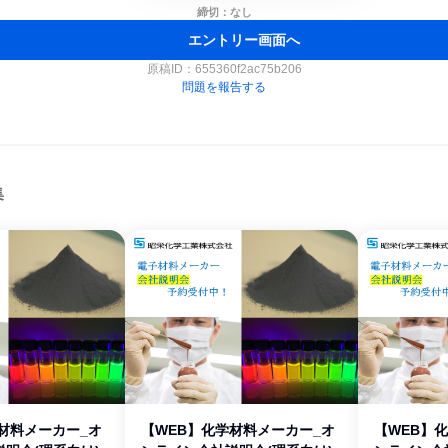
締切：なし
エントリー画面へ
原稿ID：
655360f2ac75b206
問題を報告する
集
材料メーカー_オ
【WEB】化学材料メーカー_オ
【WEB】