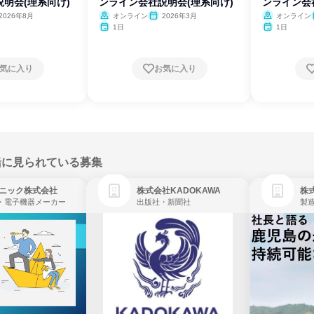
明会(理系向け)
ンライン会社説明会(理系向け)
ンライン会
2026年8月
オンライン
2026年3月
オンライン
1日
1日
気に入り
お気に入り
緒に見られている募集
ニック株式会社
株式会社KADOKAWA
株
・電子機器メーカー
出版社・新聞社
製