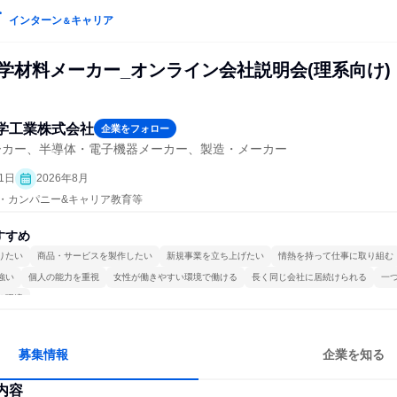
インターン
キャリア
＆
化学材料メーカー_オンライン会社説明会(理系向け)
学工業株式会社
企業をフォロー
ーカー、半導体・電子機器メーカー、製造・メーカー
1日
2026年8月
プン・カンパニー&キャリア教育等
すすめ
りたい
商品・サービスを製作したい
新規事業を立ち上げたい
情熱を持って仕事に取り組む
強い
個人の能力を重視
女性が働きやすい環境で働ける
長く同じ会社に居続けられる
一
る環境
募集情報
企業を知る
内容