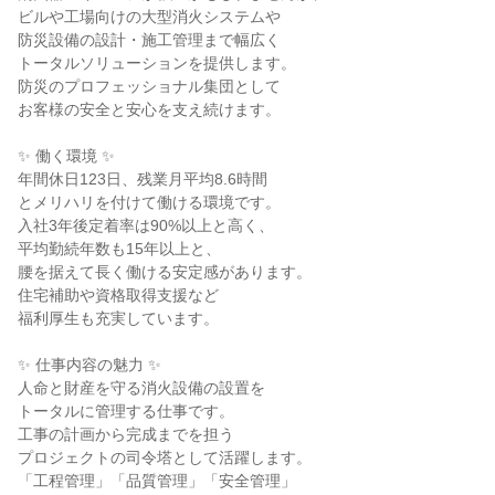
ビルや工場向けの大型消火システムや
防災設備の設計・施工管理まで幅広く
トータルソリューションを提供します。
防災のプロフェッショナル集団として
お客様の安全と安心を支え続けます。
✨ 働く環境 ✨
年間休日123日、残業月平均8.6時間
とメリハリを付けて働ける環境です。
入社3年後定着率は90%以上と高く、
平均勤続年数も15年以上と、
腰を据えて長く働ける安定感があります。
住宅補助や資格取得支援など
福利厚生も充実しています。
✨ 仕事内容の魅力 ✨
人命と財産を守る消火設備の設置を
トータルに管理する仕事です。
工事の計画から完成までを担う
プロジェクトの司令塔として活躍します。
「工程管理」「品質管理」「安全管理」