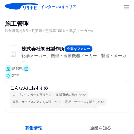
インターン
キャリア
＆
施工管理
昨年度賞与6.5ヶ月実績✨定着率100％の防災メーカー⭐
株式会社初田製作所
企業をフォロー
化学メーカー、機械・医療機器メーカー、製造・メーカ
ー
愛知県
27卒
こんな人におすすめ
人・世の中の安全を守りたい
地域貢献に携わりたい
商品・サービスの魅力を表現したい
商品・サービスを販売したい
商品・サービスを製作したい
穏やかで互いのペースを尊重
女性が働きやすい環境で働ける
長く同じ会社に居続けられる
若手が裁量を持てる環境
目標に追われず働ける
募集情報
企業を知る