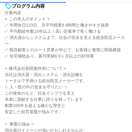
プログラム内容
仕事内容
⭐ この求人のポイント ⭐
✅ 年間休日123日、月平均残業8.6時間と働きやすさ抜群
✅ 平均勤続年数15年以上！高い定着率で長く働ける
✅ 消火器からシステムまで、社会の安全を支える総合防災メーカ
ー
✅ 既存顧客とのルート営業が中心で、お客様と着実に関係構築
✅ 住宅補助あり、賞与実績6.0ヶ月以上の好待遇
⭐ 株式会社初田製作所について ⭐
当社は消火器・消火システム・消火設備を
トータルで手掛ける総合防災メーカーです。
✨ 人・世の中の安全を守りたい ✨
この使命のもと、社会インフラを支え
未来に貢献する仕事に誇りを持っています。
創業100年を超える確かな歴史と
安定した経営基盤が強みです。
✨ 事業の強み ✨
消火器のイメージが強いかもしれませんが、