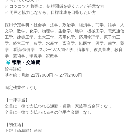
✨ 向いている人 ✨
✅ コツコツと着実に、信頼関係を築くことが得意な方
✅ 周囲と協力しながら、目標達成を目指したい方
採用予定学科：社会学、法学、政治学、経済学、商学、語学、人
文学、数学、化学、物理学、生物学、地学、機械工学、電気通信
工学、建築工学、土木工学、応用化学、応用物理学、原子力工
学、経営工学、農学、水産学、畜産学、獣医学、医学、歯学、薬
学、看護/保健学、スポーツ/人間科学、情報学、教員養成、教育
学、芸術学、環境学、家政学
報酬・交通費
給与詳細
基本給：月給 21万7900円 〜 27万2400円
固定残業代：なし
【一律手当】
全員に一律で支払われる通勤・皆勤・家族手当金額：なし
全員に一律で支払われるその他手当金額：なし
【初任給】
上記【給与額】参照