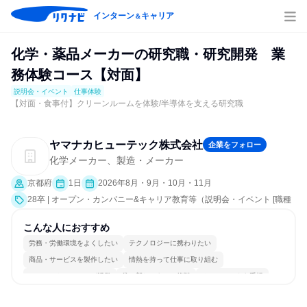
インターン
キャリア
＆
化学・薬品メーカーの研究職・研究開発 業
務体験コース【対面】
説明会・イベント
仕事体験
【対面・食事付】クリーンルームを体験/半導体を支える研究職
ヤマナカヒューテック株式会社
企業をフォロー
化学メーカー、製造・メーカー
京都府
1日
2026年8月・9月・10月・11月
28卒 | オープン・カンパニー&キャリア教育等（説明会・イベント [職種
研究、社員交流会、会社説明会、業界研究]、仕事体験）
こんな人におすすめ
労務・労働環境をよくしたい
テクノロジーに携わりたい
商品・サービスを製作したい
情熱を持って仕事に取り組む
コミュニケーションが活発
常に新しいものに挑戦
チームワークを重視
長く同じ会社に居続けられる
多様な職種の人と関われる