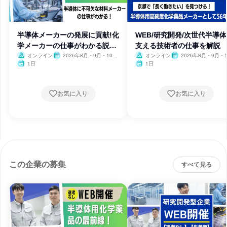
半導体メーカーの発展に貢献!化
WEB/研究開発/次世代半導
学メーカーの仕事がわかる説明
支える技術者の仕事を解説
会
オンライン
2026年8月・9月・10
オンライン
2026年8月・9月・1
月・11月
月・11月
1日
1日
お気に入り
お気に入り
この企業の募集
すべて見る