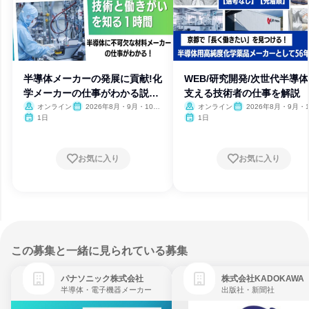
半導体メーカーの発展に貢献!化
WEB/研究開発/次世代半導
学メーカーの仕事がわかる説明
支える技術者の仕事を解説
会
オンライン
2026年8月・9月・10
オンライン
2026年8月・9月・1
月・11月
月・11月
1日
1日
お気に入り
お気に入り
この募集と一緒に見られている募集
パナソニック株式会社
株式会社KADOKAWA
半導体・電子機器メーカー
出版社・新聞社