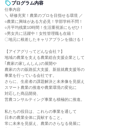
プログラム内容
仕事内容
＼ 研修充実！農業のプロを目指せる環境 ／
○農業に興味がある方必見！学部学科不問！
○月平均残業10時間！生活重視派にもぜひ！
○男女共に活躍中！女性管理職も在籍！
〇地元に根差したキャリアプランを描ける！
【アイアグリってどんな会社？】
地域の農業を支える農業総合支援企業として
｢農家の家しんしん｣の展開や
農家の方の販路拡大支援、新規就農支援等の
事業を行っている会社です。
さらに、生産者の課題解決と未来像を見据え
スマート農業の推進や農業環境の変化に
対応した商品開発、
営農コンサルティング事業も積極的に推進。
私たちの役目は、これらの事業を通して
日本の農業全体に貢献すること。
常に未来を見据え、農業のさらなる発展に