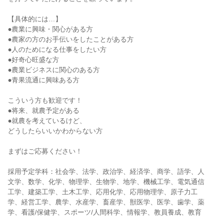
【具体的には…】
●農業に興味・関心がある方
●農家の方のお手伝いをしたことがある方
●人のためになる仕事をしたい方
●好奇心旺盛な方
●農業ビジネスに関心のある方
●青果流通に興味ある方
こういう方も歓迎です！
●将来、就農予定がある
●就農を考えているけど、
どうしたらいいかわからない方
まずはご応募ください！
採用予定学科：社会学、法学、政治学、経済学、商学、語学、人
文学、数学、化学、物理学、生物学、地学、機械工学、電気通信
工学、建築工学、土木工学、応用化学、応用物理学、原子力工
学、経営工学、農学、水産学、畜産学、獣医学、医学、歯学、薬
学、看護/保健学、スポーツ/人間科学、情報学、教員養成、教育