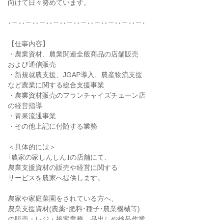
向けて日々努めています。
･－･･－･･－･･－･･－･･－･･－･･－･･－･･－･
【仕事内容】
・農業資材、農業関連全般商品の店舗販売
および通信販売
・新規就農支援、JGAP導入、農産物流支援
など農業に関する総合支援事業
・農業資材販売のフランチャイズチェーン店
の経営指導
・青果流通事業
・その他上記に付随する業務
＜具体的には＞
｢農家の家しんしん｣の店舗にて、
農業支援資材の販売や経営に関する
サービスを農家へ提供します。
農家や家庭菜園をされている方へ、
農業支援資材(農薬･肥料･種子･農業機械等)
の販売・レジ・接客業務、品出しや検品作業