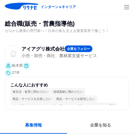
インターン
キャリア
＆
総合職(販売・営農指導他)
ゼロから農業の専門家へ！日本の食を支える重要業界で働こう！
アイアグリ株式会社
企業をフォロー
小売・卸売・商社、農林業支援サービス
栃木県
27卒
こんな人におすすめ
食生活・食育に関わりたい
地域貢献に携わりたい
商品・サービスを企画したい
商品・サービスを販売したい
人の仕事をサポートしたい
常に新しいものに挑戦
チームワークを重視
長く同じ会社に居続けられる
若手が裁量を持てる環境
募集情報
企業を知る