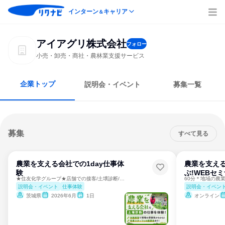
インターン
キャリア
＆
アイアグリ株式会社
フォロー
小売・卸売・商社・農林業支援サービス
企業トップ
説明会・イベント
募集一覧
募集
すべて見る
農業を支える会社での1day仕事体
農業を支え
験
ぶ!WEBセ
★住友化学グループ★店舗での接客/土壌診断/座談会
説明会・イベント
仕事体験
説明会・イベン
茨城県
2026年6月
1日
オンライン