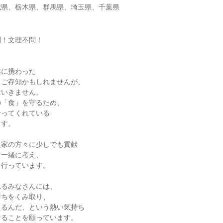
城県、栃木県、群馬県、埼玉県、千葉県
問！文理不問！
業に携わった
らご存知かもしれませんが、
はいきません。
の「食」を守るため、
合ってくれている
ます。
農家の方々に少しでも貢献
々一緒に考え、
を行っています。
れるみなさんには、
持ちをくみ取り、
えるんだ、という熱い気持ち
けることを願っています。