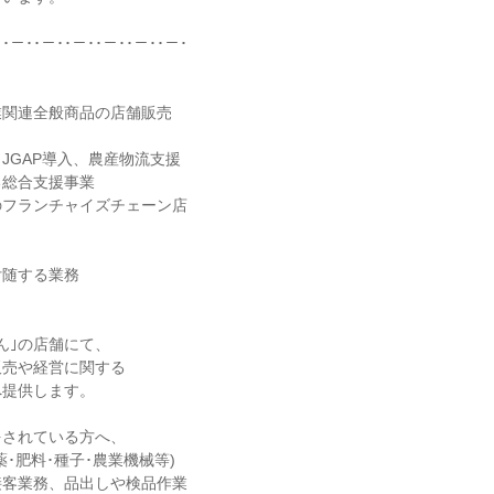
･･－･･－･･－･･－･･－･･－･
業関連全般商品の店舗販売
JGAP導入、農産物流支援
る総合支援事業
のフランチャイズチェーン店
付随する業務
ん｣の店舗にて、
販売や経営に関する
へ提供します。
をされている方へ、
薬･肥料･種子･農業機械等)
接客業務、品出しや検品作業