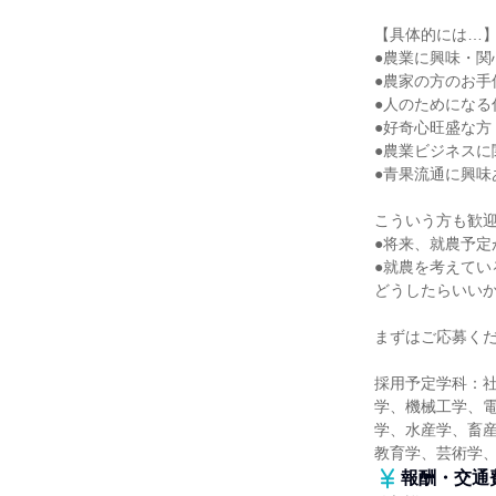
【具体的には…
●農業に興味・関
●農家の方のお手
●人のためになる
●好奇心旺盛な方
●農業ビジネスに
●青果流通に興味
こういう方も歓
●将来、就農予定
●就農を考えてい
どうしたらいい
まずはご応募く
採用予定学科：
学、機械工学、
学、水産学、畜産
教育学、芸術学
報酬・交通