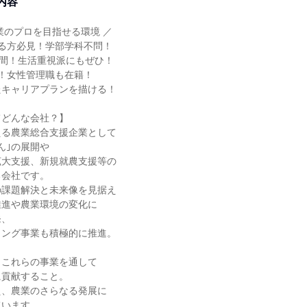
内容
業のプロを目指せる環境 ／
る方必見！学部学科不問！
時間！生活重視派にもぜひ！
！女性管理職も在籍！
たキャリアプランを描ける！
てどんな会社？】
える農業総合支援企業として
ん｣の展開や
拡大支援、新規就農支援等の
る会社です。
の課題解決と未来像を見据え
推進や農業環境の変化に
発、
ィング事業も積極的に推進。
、これらの事業を通して
に貢献すること。
え、農業のさらなる発展に
ています。