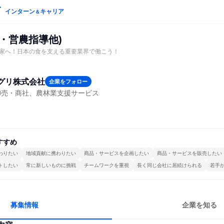
インターン
キャリア
＆
・営農指導他)
家へ！日本の食を支える重要業界で働こう！
グリ株式会社
企業をフォロー
卸売・商社、農林業支援サービス
すすめ
わりたい
地域貢献に携わりたい
商品・サービスを企画したい
商品・サービスを販売したい
トしたい
常に新しいものに挑戦
チームワークを重視
長く同じ会社に居続けられる
若手
募集情報
企業を知る