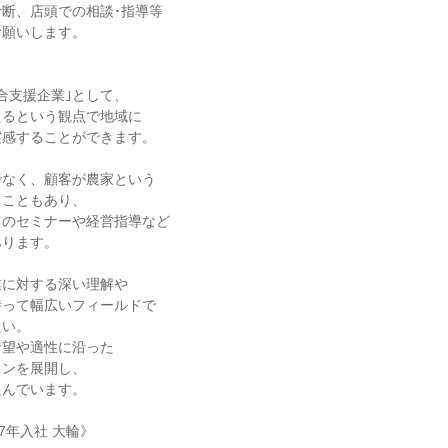
断、店頭での相談･指導等
お願いします。
、
合支援企業｣として、
えるという観点で地域に
実感することができます。
でなく、顧客が農家という
ることもあり、
らのセミナーや経営指導など
あります。
業に対する深い理解や
持って幅広いフィールドで
たい。
希望や適性に沿った
ョンを展開し、
組んでいます。
7年入社 大輪》