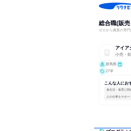
総合職(販売
ゼロから農業の専門
アイア
小売・
群馬県
27卒
こんな人にお
食生活・食育に関
人の仕事をサポー