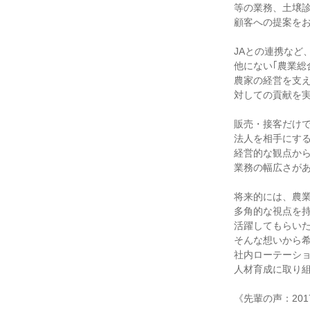
等の業務、土壌診
顧客への提案を
JAとの連携など
他にない｢農業総
農家の経営を支
対しての貢献を
販売・接客だけ
法人を相手にす
経営的な観点か
業務の幅広さが
将来的には、農
多角的な視点を
活躍してもらい
そんな想いから
社内ローテーシ
人材育成に取り
《先輩の声：201