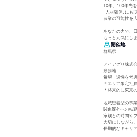
10年、100年先
｢人材確保｣にも
農業の可能性を
あなたの力で、
もっと元気にし
開催地
群馬県
アイアグリ株式
勤務地
希望・適性を考
＊エリア限定社
＊将来的に東京
地域密着型の事
関東圏外への転
家族との時間や
大切にしながら
長期的なキャリ