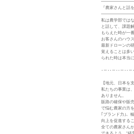
───────────
『農家さんと話
───────────
私は農学部では
と話して、課題
もらえた時が一
お客さんのハウ
最新ドローンの
覚えることは多
られた時は本当
･－･･－･･－･･－
【地元、日本を支
私たちの事業は
ありません。
販路の確保や販
で悩む農家の方
｢ブランド力｣、
向上を促進する
全ての農家さん
できるよう、“経