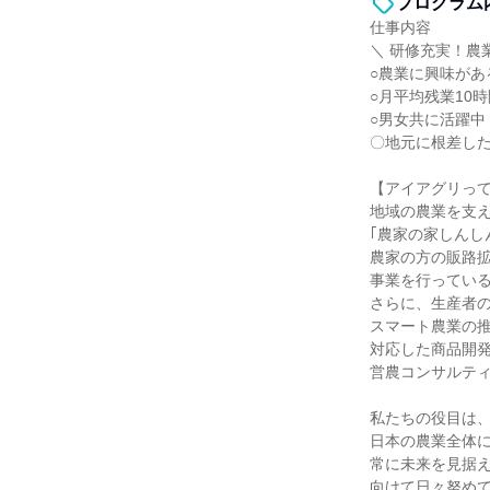
プログラム
仕事内容
＼ 研修充実！農
○農業に興味があ
○月平均残業10
○男女共に活躍中
〇地元に根差し
【アイアグリっ
地域の農業を支
｢農家の家しんし
農家の方の販路
事業を行ってい
さらに、生産者
スマート農業の
対応した商品開
営農コンサルテ
私たちの役目は
日本の農業全体
常に未来を見据
向けて日々努め