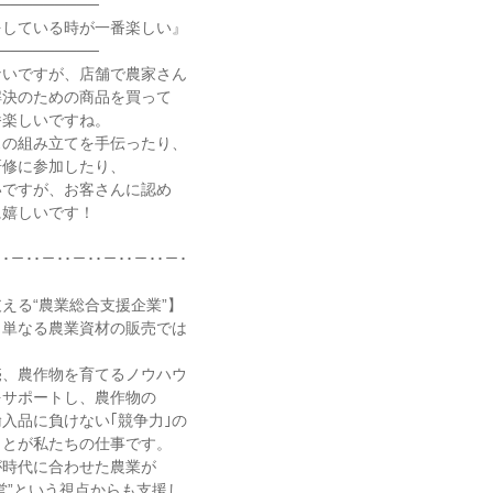
─────────
をしている時が一番楽しい』
─────────
ないですが、店舗で農家さん
解決のための商品を買って
番楽しいですね。
スの組み立てを手伝ったり、
研修に参加したり、
いですが、お客さんに認め
に嬉しいです！
･･－･･－･･－･･－･･－･･－･
える“農業総合支援企業”】
、単なる農業資材の販売では
売、農作物を育てるノウハウ
をサポートし、農作物の
輸入品に負けない｢競争力｣の
ことが私たちの仕事です。
が時代に合わせた農業が
営”という視点からも支援し