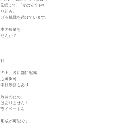
を見据えて、｢食の安全｣や
取り組み、
広げる挑戦を続けています。
日本の農業を
ませんか？
会社
慮の上、各店舗に配属
員も選択可
の本社勤務もあり
業展開のため、
勤はありません！
プライベートを
、
ア形成が可能です。