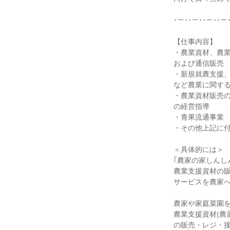
･－･･－･･－･･－
【仕事内容】
・農業資材、農
および通信販売
・新規就農支援、
など農業に関す
・農業資材販売
の経営指導
・青果流通事業
・その他上記に
＜具体的には＞
｢農家の家しんし
農業支援資材の
サービスを農家
農家や家庭菜園
農業支援資材(農
の販売・レジ・