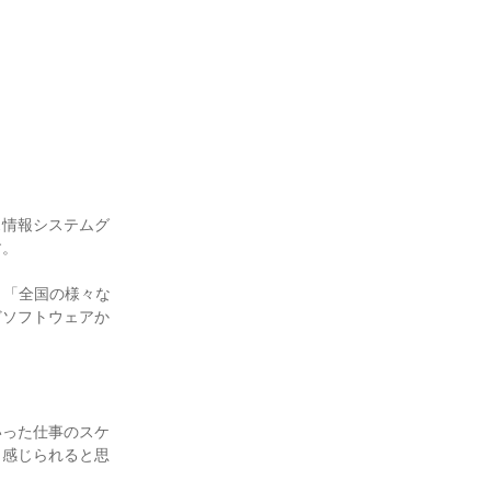
。
ス情報システムグ
す。
」「全国の様々な
どソフトウェアか
。
いった仕事のスケ
と感じられると思