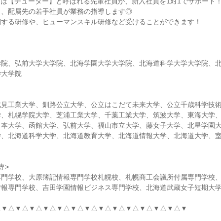
には【チューター】と呼ばれる先輩社員が、新入社員を1対1でサポート
も、配属先の若手社員が業務の指導します◎
関する研修や、ヒューマンスキル研修など受けることができます！
学院、弘前大学大学院、北海学園大学大学院、北海道科学大学大学院、
学大学院
北見工業大学、釧路公立大学、公立はこだて未来大学、公立千歳科学技
学、札幌学院大学、芝浦工業大学、千葉工業大学、筑波大学、東海大学
日本大学、函館大学、弘前大学、福山市立大学、藤女子大学、北星学園
学、北海道科学大学、北海道教育大学、北海道情報大学、北海道大学、
専>
専門学校、大原簿記情報専門学校札幌校、札幌商工会議所付属専門学校
情報専門学校、吉田学園情報ビジネス専門学校、北海道武蔵女子短期大
△▼△▼△▼△▼△▼△▼△▼△▼△▼△▼△▼△▼△▼△▼