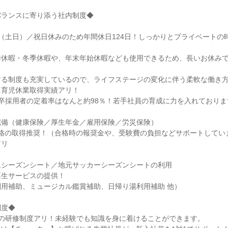
バランスに寄り添う社内制度◆
（土日）／祝日休みのため年間休日124日！しっかりとプライベートの
季休暇・冬季休暇や、年末年始休暇なども使用できるため、長いお休み
する制度も充実しているので、ライフステージの変化に伴う柔軟な働き
に育児休業取得実績アリ！
卒採用者の定着率はなんと約98％！若手社員の育成に力を入れておりま
完備（健康保険／厚生年金／雇用保険／労災保険）
資格の取得推奨！（合格時の報奨金や、受験費の負担などサポートしてい
アリ
ムシーズンシート／地元サッカーシーズンシートの利用
厚生サービスの提供！
用補助、ミュージカル鑑賞補助、日帰り湯利用補助 他）
制度◆
間の研修制度アリ！未経験でも知識を身に着けることができます。