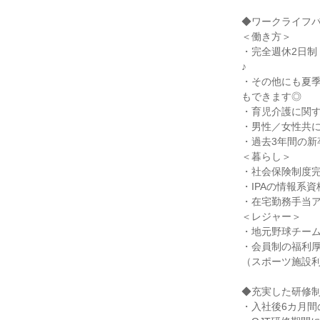
◆ワークライフ
＜働き方＞
・完全週休2日制
♪
・その他にも夏
もできます◎
・育児介護に関
・男性／女性共
・過去3年間の新
＜暮らし＞
・社会保険制度
・IPAの情報系
・在宅勤務手当
＜レジャー＞
・地元野球チー
・会員制の福利
（スポーツ施設利
◆充実した研修
・入社後6カ月