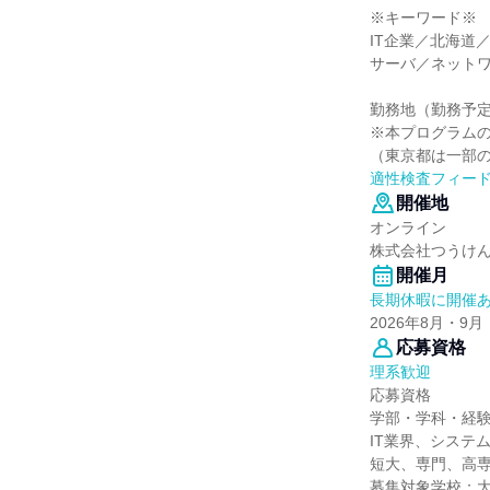
※キーワード※
IT企業／北海道
サーバ／ネットワ
勤務地（勤務予
※本プログラム
（東京都は一部
適性検査フィー
開催地
オンライン
株式会社つうけ
開催月
長期休暇に開催
2026年8月・9月
応募資格
理系歓迎
応募資格
学部・学科・経
IT業界、システ
短大、専門、高専
募集対象学校：