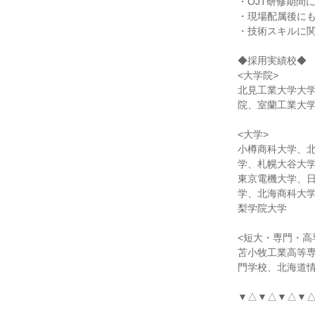
・OJT研修期間
・現場配属後に
・技術スキルに
◆採用実績校◆
<大学院>
北見工業大学大
院、室蘭工業大
<大学>
小樽商科大学、
学、札幌大谷大
東京電機大学、
学、北海商科大
梨学院大学
<短大・専門・高
苫小牧工業高等
門学校、北海道
▼△▼△▼△▼