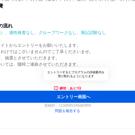
費
の流れ
順）、適性検査なし、グループワークなし、筆記試験なし
れ
サイトからエントリーをお願いいたします。
るわけではございませんのでご了承くださいませ。
合、抽選とさせていただきます。
ついては、随時ご連絡させていただきます。
エントリーするとプログラムの詳細案内を
受け取れるようになります
締切：あと7日
エントリー画面へ
原稿ID：
c13d585346d60f09
問題を報告する