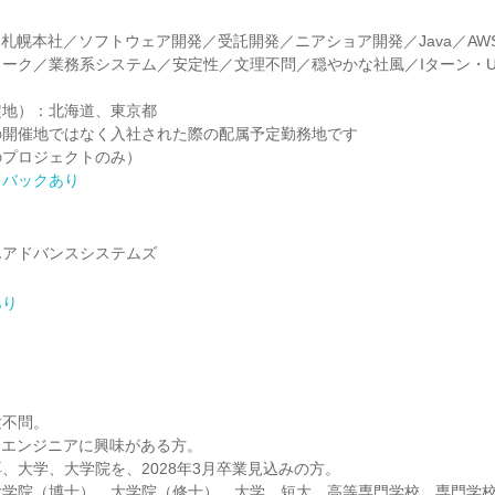
／札幌本社／ソフトウェア開発／受託開発／ニアショア開発／Java／AW
ーク／業務系システム／安定性／文理不問／穏やかな社風／Iターン・
定地）：北海道、東京都
の開催地ではなく入社された際の配属予定勤務地です
のプロジェクトのみ）
ドバックあり
んアドバンスシステムズ
あり
験不問。
ムエンジニアに興味がある方。
、大学、大学院を、2028年3月卒業見込みの方。
大学院（博士）、大学院（修士）、大学、短大、高等専門学校、専門学