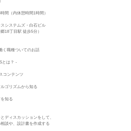
細
0 計8時間（内休憩時間1時間）
ンスシステムズ・白石ビル
郷18丁目駅 徒歩5分）
体や働く職種ついてのお話
ASとは？ -
ースコンテンツ
＞
アルゴリズムから知る
＞
方を知る
＞
ク
ーとディスカッションをして、
の相談や、設計書を作成する