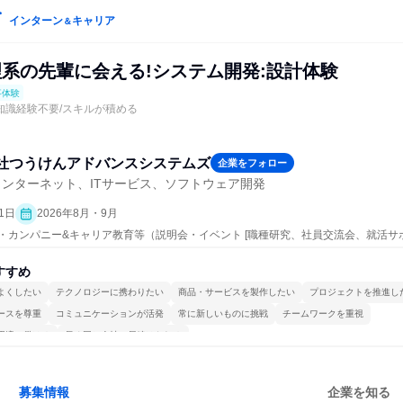
インターン
キャリア
＆
理系の先輩に会える!システム開発:設計体験
事体験
/知識経験不要/スキルが積める
社つうけんアドバンスシステムズ
企業をフォロー
ンターネット、ITサービス、ソフトウェア開発
1日
2026年8月・9月
ープン・カンパニー&キャリア教育等（説明会・イベント [職種研究、社員交流会、就活
、仕事体験）
すすめ
よくしたい
テクノロジーに携わりたい
商品・サービスを製作したい
プロジェクトを推進し
ースを尊重
コミュニケーションが活発
常に新しいものに挑戦
チームワークを重視
環境で働ける
長く同じ会社に居続けられる
募集情報
企業を知る