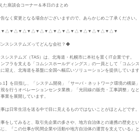
を交えた座談会コーナー＆本日のまとめ
予告なく変更となる場合がございますので、あらかじめご了承ください
△▼△▼△▼△▼△▼△▼△▼△▼△▼△▼△▼△▼△▼△▼
バンスシステムズってどんな会社？◆
スシステムズ（TAS）は、北海道・札幌市に本社を置くIT企業です。
インフラを支える「コムシスホールディングス」の一員として「コムシ
社に迎え、北海道を基盤に全国へ幅広いソリューションを提供していま
No.1】を目指し、「システム開発」「サーバ・ネットワーク環境の構築
監視を行うオペレーションセンタ業務」「光回線の販売・工事調整」な
く事業を展開しています。
仕事は日常生活を送る中で目に見えるものではないことがほとんどです
仕事をしてみると、取引先企業の多さや、地方自治体との連携の歴史と
感じ、『この仕事が民間企業や活動や地方自治体の運営を支えている』