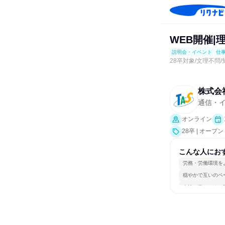
WEB開催|
説明会・イベント
仕
28卒対象/文理不問
株式会
通信・イ
オンライン
28卒 | オ
会、業界研究]
こんな人にお
労務・労働環境を
穏やかで互いのペ
女性が働きやすい