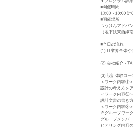
▼プログラム詳
■開催時間
10:00～18:0
■開催場所
つうけんアドバ
（地下鉄東西線南
■当日の流れ
(1) IT業界全
(2) 会社紹介 - T
(3) 設計体験コ
＜ワーク内容①
設計の考え方を
＜ワーク内容②
設計文書の書き
＜ワーク内容③
※グループワー
グループメンバ
ヒアリング内容