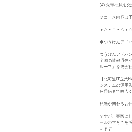
(4) 先輩社員
※コース内容は
▼△▼△▼△▼
◆つうけんアド
つうけんアドバン
全国の情報通信
ループ」を親会
【北海道IT企業
システムの運用
ら通信まで幅広
私達が関わるお
ですが、実際に
ールの大きさを
います！