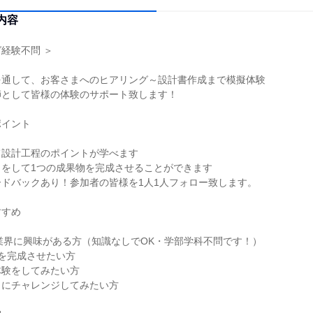
内容
経験不問 ＞
を通して、お客さまへのヒアリング～設計書作成まで模擬体験
師として皆様の体験のサポート致します！
ポイント
て設計工程のポイントが学べます
クをして1つの成果物を完成させることができます
ドバックあり！参加者の皆様を1人1人フォロー致します。
すすめ
T業界に興味がある方（知識なしでOK・学部学科不問です！）
を完成させたい方
体験をしてみたい方
クにチャレンジしてみたい方