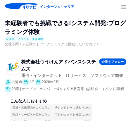
インターン
キャリア
＆
未経験者でも挑戦できる!システム開発:プログ
ラミング体験
説明会・イベント
仕事体験
文理不問！未経験でもプログラミングに挑戦したい方向け！
株式会社つうけんアドバンスシステ
企業をフォロー
ムズ
通信・インターネット、ITサービス、ソフトウェア開発
北海道
1日
2026年9月
28卒 | オープン・カンパニー&キャリア教育等（説明会・イベント [職種
研究、職場見学会、社員交流会、就活サポート、会社説明会、業界研
究]、仕事体験）
こんな人におすすめ
労務・労働環境をよくしたい
テクノロジーに携わりたい
商品・サービスを製作したい
プロジェクトを推進したい
穏やかで互いのペースを尊重
コミュニケーションが活発
常に新しいものに挑戦
チームワークを重視
女性が働きやすい環境で働ける