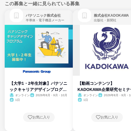
この募集と一緒に見られている募集
パナソニック株式会社
株式会社KADOKAWA
半導体・電子機器メーカー
出版社・新聞社
【大学1・2年生対象】パナソニ
【動画コンテンツ】
ックキャリアデザインプログラ
KADOKAWA企業研究セミナ
ム
オンライン
2026年8月・9月・10月
オンライン
2026年8月・9月・1
月・11月・12月
1日
1日
お気に入り
お気に入り