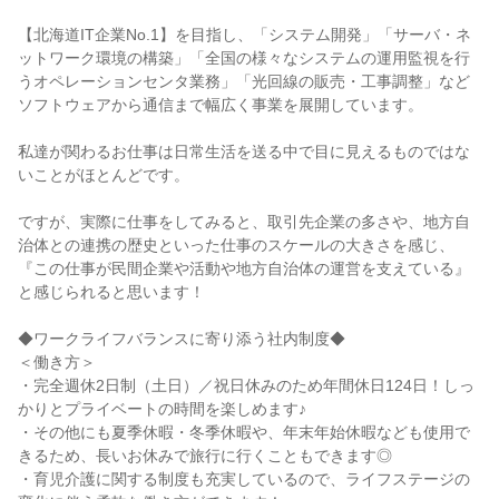
【北海道IT企業No.1】を目指し、「システム開発」「サーバ・ネ
ットワーク環境の構築」「全国の様々なシステムの運用監視を行
うオペレーションセンタ業務」「光回線の販売・工事調整」など
ソフトウェアから通信まで幅広く事業を展開しています。
私達が関わるお仕事は日常生活を送る中で目に見えるものではな
いことがほとんどです。
ですが、実際に仕事をしてみると、取引先企業の多さや、地方自
治体との連携の歴史といった仕事のスケールの大きさを感じ、
『この仕事が民間企業や活動や地方自治体の運営を支えている』
と感じられると思います！
◆ワークライフバランスに寄り添う社内制度◆
＜働き方＞
・完全週休2日制（土日）／祝日休みのため年間休日124日！しっ
かりとプライベートの時間を楽しめます♪
・その他にも夏季休暇・冬季休暇や、年末年始休暇なども使用で
きるため、長いお休みで旅行に行くこともできます◎
・育児介護に関する制度も充実しているので、ライフステージの