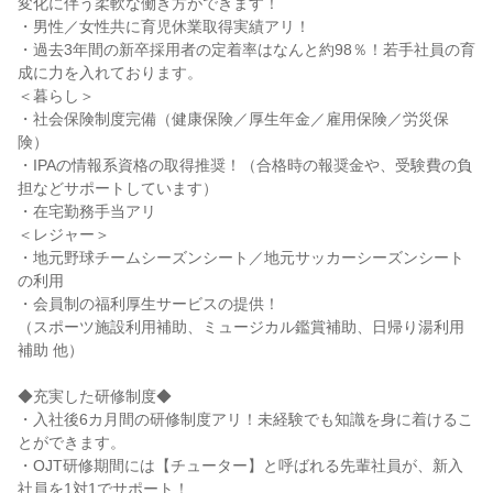
変化に伴う柔軟な働き方ができます！
・男性／女性共に育児休業取得実績アリ！
・過去3年間の新卒採用者の定着率はなんと約98％！若手社員の育
成に力を入れております。
＜暮らし＞
・社会保険制度完備（健康保険／厚生年金／雇用保険／労災保
険）
・IPAの情報系資格の取得推奨！（合格時の報奨金や、受験費の負
担などサポートしています）
・在宅勤務手当アリ
＜レジャー＞
・地元野球チームシーズンシート／地元サッカーシーズンシート
の利用
・会員制の福利厚生サービスの提供！
（スポーツ施設利用補助、ミュージカル鑑賞補助、日帰り湯利用
補助 他）
◆充実した研修制度◆
・入社後6カ月間の研修制度アリ！未経験でも知識を身に着けるこ
とができます。
・OJT研修期間には【チューター】と呼ばれる先輩社員が、新入
社員を1対1でサポート！