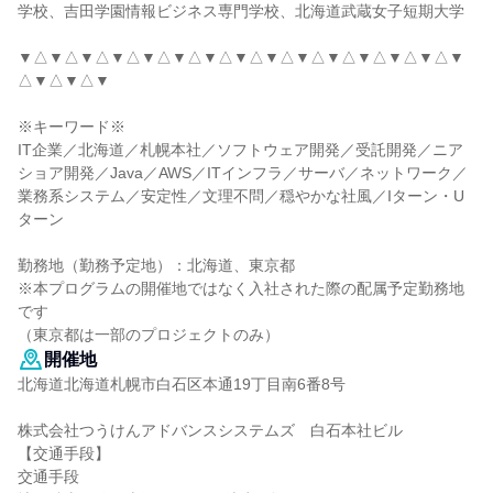
学校、吉田学園情報ビジネス専門学校、北海道武蔵女子短期大学
▼△▼△▼△▼△▼△▼△▼△▼△▼△▼△▼△▼△▼△▼△▼
△▼△▼△▼
※キーワード※
IT企業／北海道／札幌本社／ソフトウェア開発／受託開発／ニア
ショア開発／Java／AWS／ITインフラ／サーバ／ネットワーク／
業務系システム／安定性／文理不問／穏やかな社風／Iターン・U
ターン
勤務地（勤務予定地）：北海道、東京都
※本プログラムの開催地ではなく入社された際の配属予定勤務地
です
（東京都は一部のプロジェクトのみ）
開催地
北海道北海道札幌市白石区本通19丁目南6番8号
株式会社つうけんアドバンスシステムズ 白石本社ビル
【交通手段】
交通手段