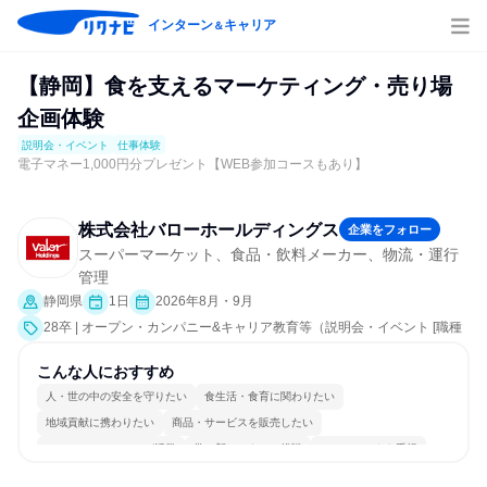
インターン
キャリア
＆
【静岡】食を支えるマーケティング・売り場
企画体験
説明会・イベント
仕事体験
電子マネー1,000円分プレゼント【WEB参加コースもあり】
株式会社バローホールディングス
企業をフォロー
スーパーマーケット、食品・飲料メーカー、物流・運行
管理
静岡県
1日
2026年8月・9月
28卒 | オープン・カンパニー&キャリア教育等（説明会・イベント [職種
研究、就活サポート、業界研究]、仕事体験）
こんな人におすすめ
人・世の中の安全を守りたい
食生活・食育に関わりたい
地域貢献に携わりたい
商品・サービスを販売したい
コミュニケーションが活発
常に新しいものに挑戦
チームワークを重視
自分の好きな場所で働ける
若手が裁量を持てる環境
人とたくさん会話する