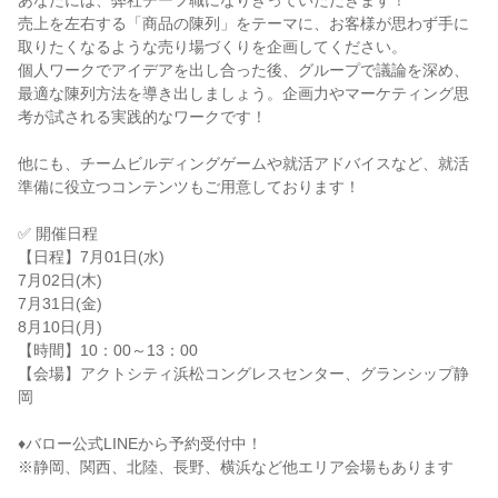
あなたには、弊社チーフ職になりきっていただきます！
売上を左右する「商品の陳列」をテーマに、お客様が思わず手に
取りたくなるような売り場づくりを企画してください。
個人ワークでアイデアを出し合った後、グループで議論を深め、
最適な陳列方法を導き出しましょう。企画力やマーケティング思
考が試される実践的なワークです！
他にも、チームビルディングゲームや就活アドバイスなど、就活
準備に役立つコンテンツもご用意しております！
✅ 開催日程
【日程】7月01日(水)
7月02日(木)
7月31日(金)
8月10日(月)
【時間】10：00～13：00
【会場】アクトシティ浜松コングレスセンター、グランシップ静
岡
♦バロー公式LINEから予約受付中！
※静岡、関西、北陸、長野、横浜など他エリア会場もあります