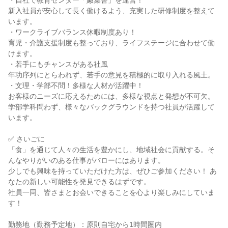
・自社で教育センター「嫩葉舎」を運営！
新入社員が安心して長く働けるよう、充実した研修制度を整えて
います。
・ワークライブバランス休暇制度あり！
育児・介護支援制度も整っており、ライフステージに合わせて働
けます。
・若手にもチャンスがある社風
年功序列にとらわれず、若手の意見を積極的に取り入れる風土。
・文理・学部不問！多様な人材が活躍中！
お客様のニーズに応えるためには、多様な視点と発想が不可欠。
学部学科問わず、様々なバックグラウンドを持つ社員が活躍して
います。
✅ さいごに
「食」を通じて人々の生活を豊かにし、地域社会に貢献する。そ
んなやりがいのある仕事がバローにはあります。
少しでも興味を持っていただけた方は、ぜひご参加ください！ あ
なたの新しい可能性を発見できるはずです。
社員一同、皆さまとお会いできることを心より楽しみにしていま
す！
勤務地（勤務予定地）：原則自宅から1時間圏内