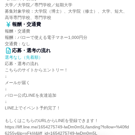
大学／大学院／専門学校／短期大学
募集対象学校：大学院（博士）、大学院（修士）、大学、短大、
高等専門学校、専門学校
報酬・交通費
報酬・交通費
報酬：バローで使える電子マネー1,000円分
交通費：なし
応募・選考の流れ
選考なし（先着順）
応募・選考の流れ
こちらのサイトからエントリー！
↓
メールが届く
↓
バロー公式LINEを友達追加
↓
LINE上でイベント予約完了！
もしくはこちらのURLからLINEを登録できます！
https://liff.line.me/1654275749-lwDm0m5L/landing?follow=%40fld
6255v&lp=xFkIiI&liff_id=1654275749-lwDm0m5L