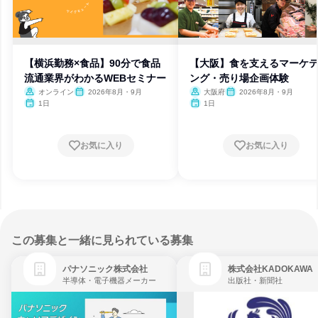
【横浜勤務×食品】90分で食品
【大阪】食を支えるマーケ
流通業界がわかるWEBセミナー
ング・売り場企画体験
オンライン
2026年8月・9月
大阪府
2026年8月・9月
1日
1日
お気に入り
お気に入り
この募集と一緒に見られている募集
パナソニック株式会社
株式会社KADOKAWA
半導体・電子機器メーカー
出版社・新聞社