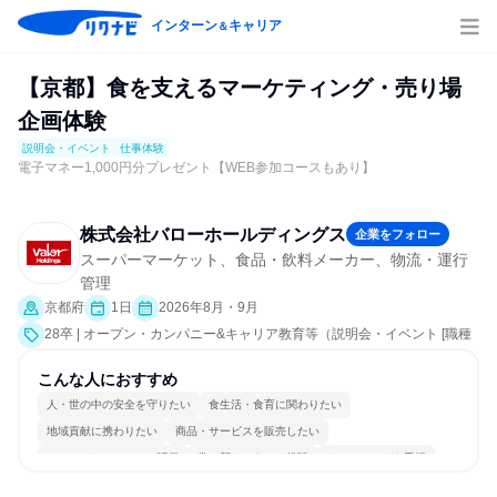
インターン
キャリア
＆
【京都】食を支えるマーケティング・売り場
企画体験
説明会・イベント
仕事体験
電子マネー1,000円分プレゼント【WEB参加コースもあり】
株式会社バローホールディングス
企業をフォロー
スーパーマーケット、食品・飲料メーカー、物流・運行
管理
京都府
1日
2026年8月・9月
28卒 | オープン・カンパニー&キャリア教育等（説明会・イベント [職種
研究、就活サポート、業界研究]、仕事体験）
こんな人におすすめ
人・世の中の安全を守りたい
食生活・食育に関わりたい
地域貢献に携わりたい
商品・サービスを販売したい
コミュニケーションが活発
常に新しいものに挑戦
チームワークを重視
自分の好きな場所で働ける
若手が裁量を持てる環境
人とたくさん会話する