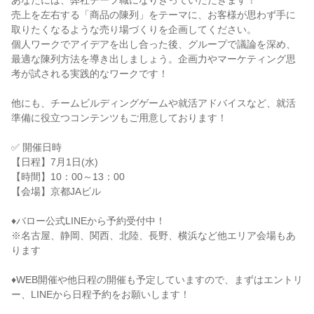
あなたには、弊社チーフ職になりきっていただきます！
売上を左右する「商品の陳列」をテーマに、お客様が思わず手に
取りたくなるような売り場づくりを企画してください。
個人ワークでアイデアを出し合った後、グループで議論を深め、
最適な陳列方法を導き出しましょう。企画力やマーケティング思
考が試される実践的なワークです！
他にも、チームビルディングゲームや就活アドバイスなど、就活
準備に役立つコンテンツもご用意しております！
✅ 開催日時
【日程】7月1日(水)
【時間】10：00～13：00
【会場】京都JAビル
♦バロー公式LINEから予約受付中！
※名古屋、静岡、関西、北陸、長野、横浜など他エリア会場もあ
ります
♦WEB開催や他日程の開催も予定していますので、まずはエントリ
ー、LINEから日程予約をお願いします！