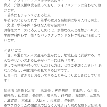
・ワークライブバランス休暇制度あり！
育児・介護支援制度も整っており、ライフステージに合わせて働
けます。
・若手にもチャンスがある社風
年功序列にとらわれず、若手の意見を積極的に取り入れる風土。
・文理・学部不問！多様な人材が活躍中！
お客様のニーズに応えるためには、多様な視点と発想が不可欠。
学部学科問わず、様々なバックグラウンドを持つ社員が活躍して
います。
✅ さいごに
「食」を通じて人々の生活を豊かにし、地域社会に貢献する。そ
んなやりがいのある仕事がバローにはあります。
少しでも興味を持っていただけた方は、ぜひご参加ください！ あ
なたの新しい可能性を発見できるはずです。
社員一同、皆さまとお会いできることを心より楽しみにしていま
す！
勤務地（勤務予定地）：東京都 、神奈川県 、富山県 、石川県 、
福井県 、山梨県 、長野県 、岐阜県 、静岡県 、愛知県 、三重県
、滋賀県 、京都府 、大阪府 、兵庫県 、奈良県
※本プログラムの開催地ではなく⼊社された際の配属予定勤務地