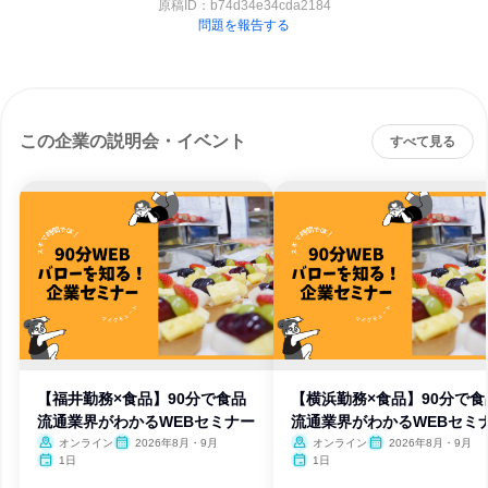
原稿ID：
b74d34e34cda2184
問題を報告する
この企業の説明会・イベント
すべて見る
【福井勤務×食品】90分で食品
【横浜勤務×食品】90分で食
流通業界がわかるWEBセミナー
流通業界がわかるWEBセミ
オンライン
2026年8月・9月
オンライン
2026年8月・9月
1日
1日