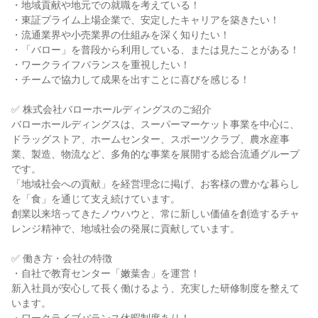
・地域貢献や地元での就職を考えている！
・東証プライム上場企業で、安定したキャリアを築きたい！
・流通業界や小売業界の仕組みを深く知りたい！
・「バロー」を普段から利用している、または見たことがある！
・ワークライフバランスを重視したい！
・チームで協力して成果を出すことに喜びを感じる！
✅ 株式会社バローホールディングスのご紹介
バローホールディングスは、スーパーマーケット事業を中心に、
ドラッグストア、ホームセンター、スポーツクラブ、農水産事
業、製造、物流など、多角的な事業を展開する総合流通グループ
です。
「地域社会への貢献」を経営理念に掲げ、お客様の豊かな暮らし
を「食」を通じて支え続けています。
創業以来培ってきたノウハウと、常に新しい価値を創造するチャ
レンジ精神で、地域社会の発展に貢献しています。
✅ 働き方・会社の特徴
・自社で教育センター「嫩葉舎」を運営！
新入社員が安心して長く働けるよう、充実した研修制度を整えて
います。