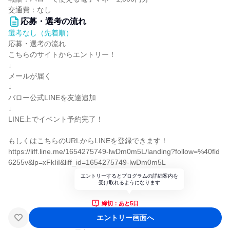
交通費：なし
応募・選考の流れ
選考なし（先着順）
応募・選考の流れ
こちらのサイトからエントリー！
↓
メールが届く
↓
バロー公式LINEを友達追加
↓
LINE上でイベント予約完了！
もしくはこちらのURLからLINEを登録できます！
https://liff.line.me/1654275749-lwDm0m5L/landing?follow=%40fld
6255v&lp=xFkIiI&liff_id=1654275749-lwDm0m5L
エントリーするとプログラムの詳細案内を
受け取れるようになります
締切：あと5日
エントリー画面へ