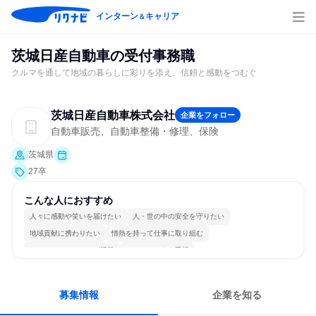
インターン
キャリア
＆
茨城日産自動車の受付事務職
クルマを通して地域の暮らしに彩りを添え、信頼と感動をつむぐ
茨城日産自動車株式会社
企業をフォロー
自動車販売、自動車整備・修理、保険
茨城県
27卒
こんな人におすすめ
人々に感動や笑いを届けたい
人・世の中の安全を守りたい
地域貢献に携わりたい
情熱を持って仕事に取り組む
コミュニケーションが活発
チームワークを重視
女性が働きやすい環境で働ける
長く同じ会社に居続けられる
人とたくさん会話する
目標に追われず働ける
募集情報
企業を知る