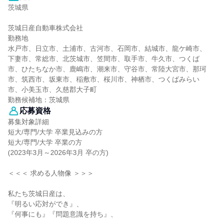
茨城県
茨城日産自動車株式会社
勤務地
水戸市、日立市、土浦市、古河市、石岡市、結城市、龍ケ崎市、
下妻市、常総市、北茨城市、笠間市、取手市、牛久市、つくば
市、ひたちなか市、鹿嶋市、潮来市、守谷市、常陸大宮市、那珂
市、筑西市、坂東市、稲敷市、桜川市、神栖市、つくばみらい
市、小美玉市、久慈郡大子町
勤務候補地：茨城県
応募資格
募集対象詳細
短大/専門/大学 卒業見込みの方
短大/専門/大学 卒業の方
(2023年3月～2026年3月 卒の方)
＜＜＜ 求める人物像 ＞＞＞
私たち茨城日産は、
『明るい応対ができ』、
『何事にも』『問題意識を持ち』、