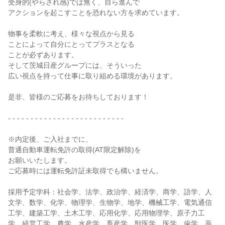
受身的(やらされ感)では無く、自ら進んで
アクションを起こすことを恐れない方を求めています。
物事を柔軟に考え、様々な視点から見る
ことによって自分にとってプラスとなる
ことが必ずあります。
そして茨城日産グループには、そういった
広い視点を持って仕事に取り組める環境があります。
是非、皆様のご応募をお待ちしております！
- - - - - - - - - - - - - - - - - - - - - - - - - -
※内定後、ご入社までに、
普通自動車運転免許の取得(AT限定解除)を
お願いいたします。
ご応募時には運転免許証未取得でも構いません。
採用予定学科：社会学、法学、政治学、経済学、商学、語学、人
文学、数学、化学、物理学、生物学、地学、機械工学、電気通信
工学、建築工学、土木工学、応用化学、応用物理学、原子力工
学、経営工学、農学、水産学、畜産学、獣医学、医学、歯学、薬