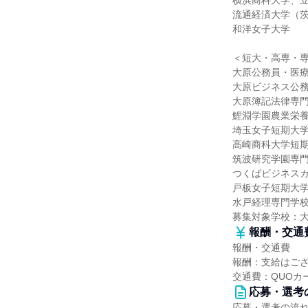
横浜商科大学、
流通経済大学（
和洋女子大学
＜短大・高専・
大原公務員・医
大原ビジネス公
大原簿記法律専
鯉淵学園農業栄
埼玉女子短期大
高崎商科大学短
筑波研究学園専
つくばビジネス
戸板女子短期大
水戸経理専門学
募集対象学校：
報酬・交通
報酬・交通費
報酬：支給はご
交通費：QUOカ
応募・選考
応募・選考の流