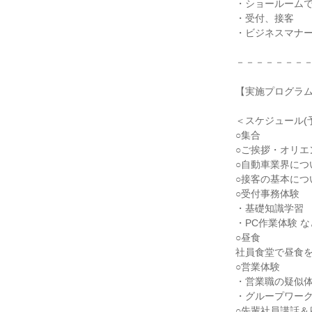
・ショールーム
・受付、接客
・ビジネスマナ
－－－－－－－
【実施プログラ
＜スケジュール(
○集合
○ご挨拶・オリエ
○自動車業界につ
○接客の基本につ
○受付事務体験
・基礎知識学習
・PC作業体験 な
○昼食
社員食堂で昼食
○営業体験
・営業職の疑似体
・グループワーク
○先輩社員講話＆