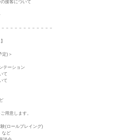
での接客について
ー
－－－－－－－－－－－－－
ム】
予定)＞
ンテーション
いて
いて
ど
をご用意します。
験(ロールプレイング)
 など
座談会