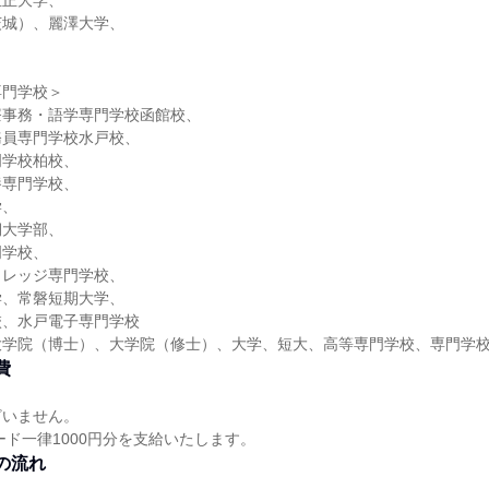
立正大学、
茨城）、麗澤大学、
専門学校＞
療事務・語学専門学校函館校、
務員専門学校水戸校、
門学校柏校、
養専門学校、
学、
期大学部、
門学校、
カレッジ専門学校、
学、常磐短期大学、
校、水戸電子専門学校
大学院（博士）、大学院（修士）、大学、短大、高等専門学校、専門学
費
ざいません。
ード一律1000円分を支給いたします。
の流れ
れ