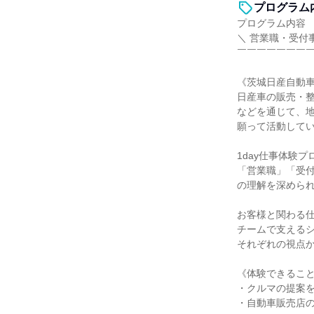
プログラム
プログラム内容
＼ 営業職・受付
￣￣￣￣￣￣￣
《茨城日産自動
日産車の販売・
などを通じて、
願って活動して
1day仕事体験
「営業職」「受付
の理解を深めら
お客様と関わる
チームで支える
それぞれの視点
《体験できるこ
・クルマの提案
・自動車販売店