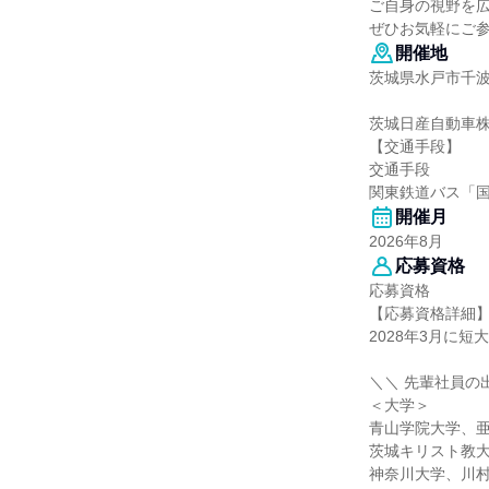
ご自身の視野を
ぜひお気軽にご参
開催地
茨城県水戸市千波町
茨城日産自動車
【交通手段】
交通手段
関東鉄道バス「
開催月
2026年8月
応募資格
応募資格
【応募資格詳細
2028年3月に
＼＼ 先輩社員の
＜大学＞
青山学院大学、
茨城キリスト教
神奈川大学、川