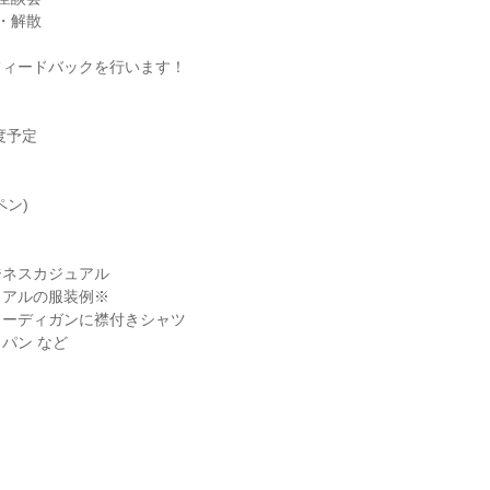
・解散
フィードバックを行います！
度予定
ペン)
ジネスカジュアル
ュアルの服装例※
カーディガンに襟付きシャツ
パン など