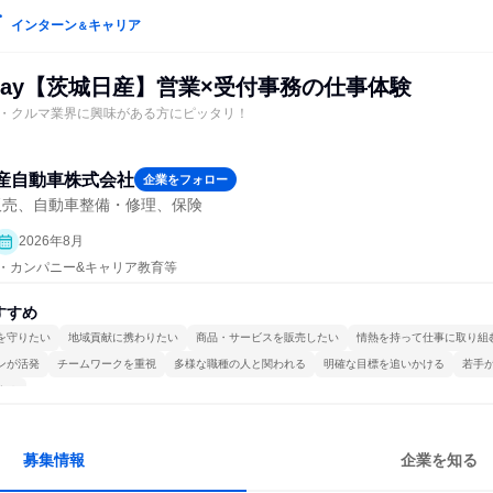
インターン
キャリア
＆
*1day【茨城日産】営業×受付事務の仕事体験
・クルマ業界に興味がある方にピッタリ！
産自動車株式会社
企業をフォロー
販売、自動車整備・修理、保険
2026年8月
プン・カンパニー&キャリア教育等
すすめ
を守りたい
地域貢献に携わりたい
商品・サービスを販売したい
情熱を持って仕事に取り組
ンが活発
チームワークを重視
多様な職種の人と関われる
明確な目標を追いかける
若手
する
募集情報
企業を知る