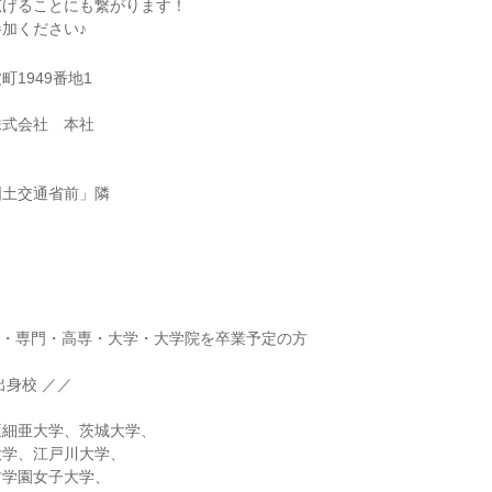
広げることにも繋がります！
加ください♪
1949番地1
株式会社 本社
国土交通省前」隣
】
短大・専門・高専・大学・大学院を卒業予定の方
出身校 ／／
亜細亜大学、茨城大学、
大学、江戸川大学、
村学園女子大学、