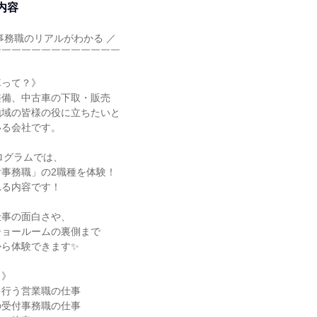
内容
事務職のリアルがわかる ／
￣￣￣￣￣￣￣￣￣￣￣￣￣
車って？》
整備、中古車の下取・販売
地域の皆様の役に立ちたいと
いる会社です。
プログラムでは、
事務職」の2職種を体験！
れる内容です！
仕事の面白さや、
ショールームの裏側まで
から体験できます✨
と》
を行う営業職の仕事
の受付事務職の仕事