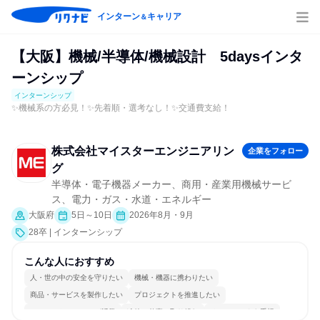
インターン
キャリア
＆
【大阪】機械/半導体/機械設計 5daysインタ
ーンシップ
インターンシップ
✨機械系の方必見！✨先着順・選考なし！✨交通費支給！
株式会社マイスターエンジニアリン
企業をフォロー
グ
半導体・電子機器メーカー、商用・産業用機械サービ
ス、電力・ガス・水道・エネルギー
大阪府
5日～10日
2026年8月・9月
28卒 | インターンシップ
こんな人におすすめ
人・世の中の安全を守りたい
機械・機器に携わりたい
商品・サービスを製作したい
プロジェクトを推進したい
コミュニケーションが活発
冷静に仕事に取り組む
チームワークを重視