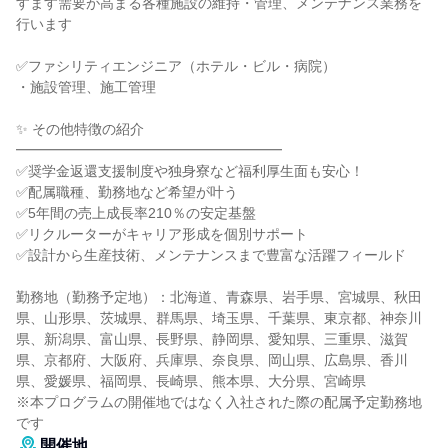
すます需要が高まる各種施設の維持・管理、メンテナンス業務を
行います
✅ファシリティエンジニア（ホテル・ビル・病院）
・施設管理、施工管理
✨ その他特徴の紹介
━━━━━━━━━━━━━━━━━━━
✅奨学金返還支援制度や独身寮など福利厚生面も安心！
✅配属職種、勤務地など希望が叶う
✅5年間の売上成長率210％の安定基盤
✅リクルーターがキャリア形成を個別サポート
✅設計から生産技術、メンテナンスまで豊富な活躍フィールド
勤務地（勤務予定地）：北海道、青森県、岩手県、宮城県、秋田
県、山形県、茨城県、群馬県、埼玉県、千葉県、東京都、神奈川
県、新潟県、富山県、長野県、静岡県、愛知県、三重県、滋賀
県、京都府、大阪府、兵庫県、奈良県、岡山県、広島県、香川
県、愛媛県、福岡県、長崎県、熊本県、大分県、宮崎県
※本プログラムの開催地ではなく入社された際の配属予定勤務地
です
開催地