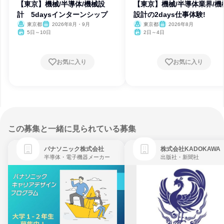
【東京】機械/半導体/機械設
【東京】機械/半導体業界/機
計 5daysインターンシップ
設計の2days仕事体験!
東京都
2026年8月・9月
東京都
2026年8月
5日～10日
2日～4日
お気に入り
お気に入り
この募集と一緒に見られている募集
パナソニック株式会社
株式会社KADOKAWA
半導体・電子機器メーカー
出版社・新聞社