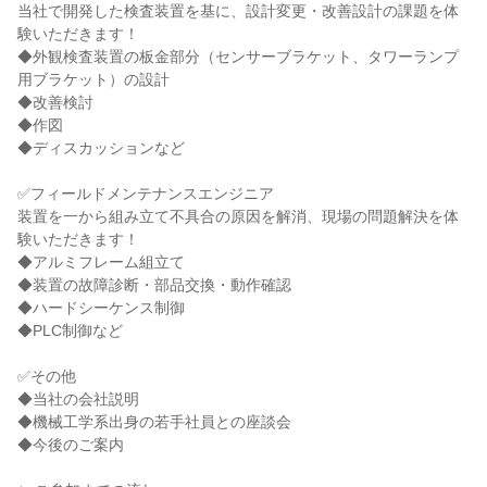
当社で開発した検査装置を基に、設計変更・改善設計の課題を体
験いただきます！
◆外観検査装置の板金部分（センサーブラケット、タワーランプ
用ブラケット）の設計
◆改善検討
◆作図
◆ディスカッションなど
✅フィールドメンテナンスエンジニア
装置を一から組み立て不具合の原因を解消、現場の問題解決を体
験いただきます！
◆アルミフレーム組立て
◆装置の故障診断・部品交換・動作確認
◆ハードシーケンス制御
◆PLC制御など
✅その他
◆当社の会社説明
◆機械工学系出身の若手社員との座談会
◆今後のご案内