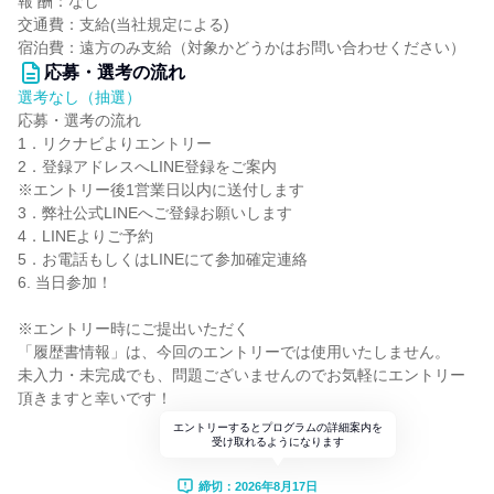
報 酬：なし
交通費：支給(当社規定による)
宿泊費：遠方のみ支給（対象かどうかはお問い合わせください）
応募・選考の流れ
選考なし（抽選）
応募・選考の流れ
1．リクナビよりエントリー
2．登録アドレスへLINE登録をご案内
※エントリー後1営業日以内に送付します
3．弊社公式LINEへご登録お願いします
4．LINEよりご予約
5．お電話もしくはLINEにて参加確定連絡
6. 当日参加！
※エントリー時にご提出いただく
「履歴書情報」は、今回のエントリーでは使用いたしません。
未入力・未完成でも、問題ございませんのでお気軽にエントリー
頂きますと幸いです！
エントリーするとプログラムの詳細案内を
受け取れるようになります
締切：2026年8月17日