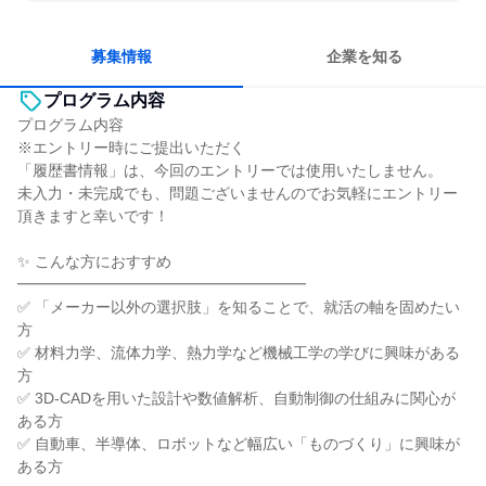
長く同じ会社に居続けられる
一つの専門分野を極める
若手が裁量を持てる環境
募集情報
企業を知る
プログラム内容
プログラム内容
※エントリー時にご提出いただく
「履歴書情報」は、今回のエントリーでは使用いたしません。
未入力・未完成でも、問題ございませんのでお気軽にエントリー
頂きますと幸いです！
✨ こんな方におすすめ
━━━━━━━━━━━━━━━━━━━
✅ 「メーカー以外の選択肢」を知ることで、就活の軸を固めたい
方
✅ 材料力学、流体力学、熱力学など機械工学の学びに興味がある
方
✅ 3D-CADを用いた設計や数値解析、自動制御の仕組みに関心が
ある方
✅ 自動車、半導体、ロボットなど幅広い「ものづくり」に興味が
ある方