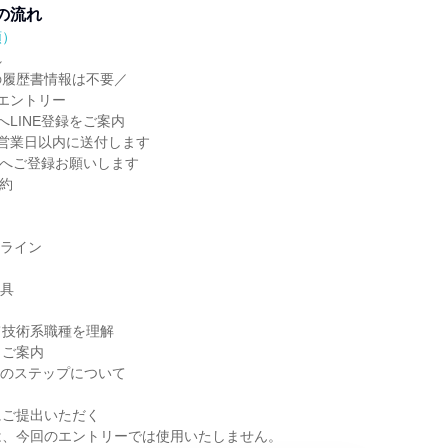
の流れ
順）
れ
の履歴書情報は不要／
エントリー
へLINE登録をご案内
営業日以内に送付します
NEへご登録お願いします
予約
ンライン
用具
て技術系職種を理解
トご案内
後のステップについて
にご提出いただく
は、今回のエントリーでは使用いたしません。