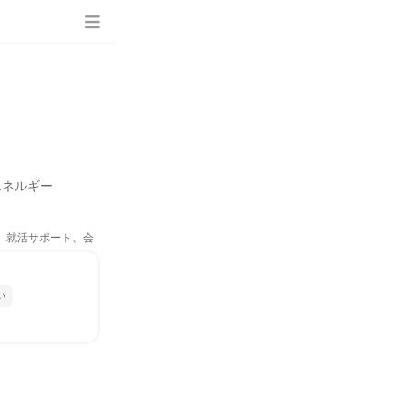
エネルギー
ム、就活サポート、会
い