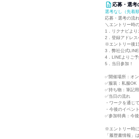
応募・選考
選考なし（先着
応募・選考の流
＼エントリー時
1．リクナビより
2．登録アドレス
※エントリー後1
3．弊社公式LI
4．LINEよりご
5．当日参加！
✅開催場所：オ
✅服装：私服OK
✅持ち物：筆記
✅当日の流れ
・ワークを通じ
・今後のイベン
✅参加特典：今
※エントリー時
「履歴書情報」