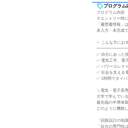
プログラム
プログラム内容
※エントリー時
「履歴書情報」
未入力・未完成
✨ こんな方にお
━━━━━━━
✅ 自分にあった
✅ 電気工学、電
✅ パワーエレク
✅ 社会を支える
✅ 1時間でタイ
＼電気・電子系
大学で学んでい
最先端の半導体
どのように機能
「回路設計の知
「自分の専門性