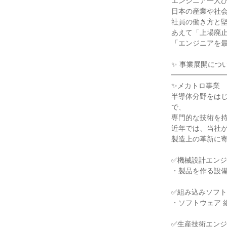
エンジニア一人
日本の産業や社
社員の働き方と
あえて「上場廃
「エンジニアを
✨ 事業展開につ
━━━━━━━
✨メカトロ事業
半導体分野をは
で、
専門的な技術を
近年では、当社
製造上の革新に
✅機械設計エン
・製品を作る設
✅組み込みソフ
・ソフトウェア 
✅生産技術エン