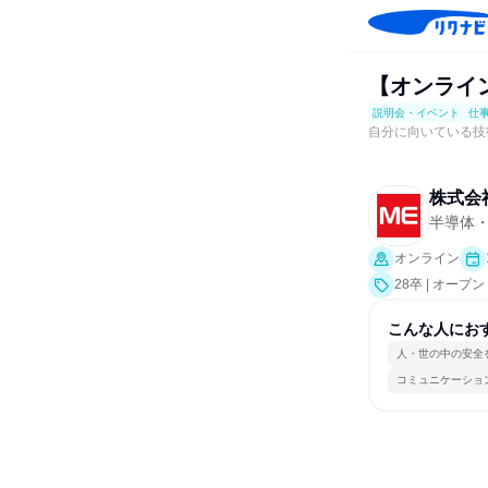
【オンライン
説明会・イベント
仕
自分に向いている技
株式会
半導体
オンライン
28卒 | オ
社説明会、業界
こんな人にお
人・世の中の安全
コミュニケーショ