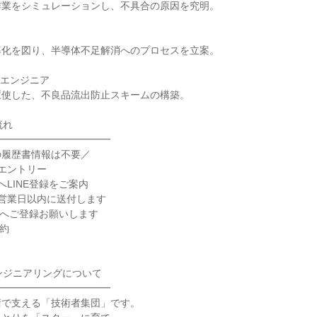
作業をシミュレーションし、不具合の原因を究明。
率化を図り、半導体不足解消へのプロセスを立案。
ンエンジニア
駆使した、不良品流出防止スキームの構築。
流れ
━━━━━━━━━━━━
の履歴書情報は不要／
エントリー
へLINE登録をご案内
営業日以内に送付します
NEへご登録お願いします
予約
ンジニアリングについて
━━━━━━━━━━━━
術で支える「技術者集団」です。