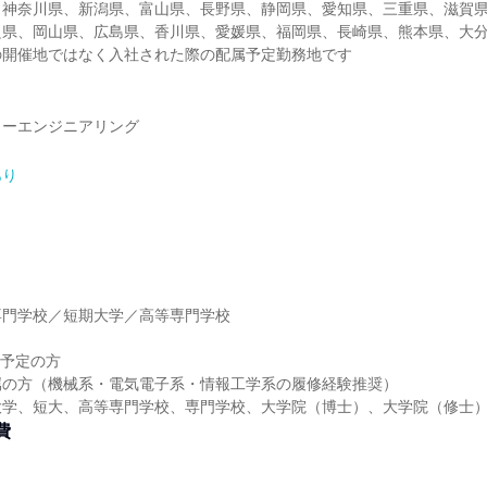
、神奈川県、新潟県、富山県、長野県、静岡県、愛知県、三重県、滋賀
良県、岡山県、広島県、香川県、愛媛県、福岡県、長崎県、熊本県、大
の開催地ではなく入社された際の配属予定勤務地です
ターエンジニアリング
あり
】
専門学校／短期大学／高等専門学校
】
業予定の方
属の方（機械系・電気電子系・情報工学系の履修経験推奨）
大学、短大、高等専門学校、専門学校、大学院（博士）、大学院（修士
費