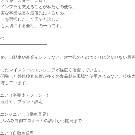
ひとりを「スター」に育て、
会インフラを支えることが私たちの使命。
堅実な事業成長を最優先にするため、
止」を選択した、全国でも珍しい
最も大切にする会社」の一つです。
いて
━━━━━━━━━━━━
じめ、自動車や産業インフラなど、次世代のものづくりに欠かせない最
持ったマイスターのエンジニアが幅広く活躍しています。
が開発した外観検査装置が多くの食品製造現場で使用されるなど、技術
寄与しています。
ジニア（半導体・プラント）
備設計や、プラント設定
トエンジニア（自動車業界）
組み込み制御プログラムの設計から開発まで
ジニア（自動車業界）