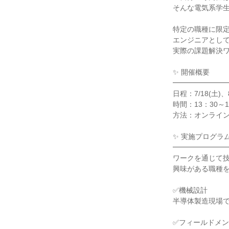
そんな電気系学
特定の職種に限
エンジニアとし
実際の課題解決
✨ 開催概要
━━━━━━━
日程：7/18(土)、8
時間：13：30～1
方法：オンライン
✨ 実施プログラ
━━━━━━━
ワークを通じて
興味がある職種
✅機械設計
半導体製造現場
✅フィールドメ