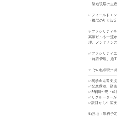
・製造現場の生
✅フィールドエ
・機器の初期設
✨ファシリティ
高層ビルや一流
理、メンテナン
✅ファシリティ
・施設管理、施
✨ その他特徴の
━━━━━━━
✅奨学金返還支
✅配属職種、勤
✅5年間の売上成
✅リクルーター
✅設計から生産
勤務地（勤務予