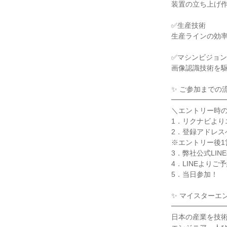
装置の立ち上げ
✅生産技術
生産ラインの効
✅マシンビジョ
画像認識技術を
✨ ご参加までの
━━━━━━━
＼エントリー時
1．リクナビより
2．登録アドレス
※エントリー後1
3．弊社公式LI
4．LINEよりご
5．当日参加！
✨ マイスターエ
━━━━━━━
日本の産業を技