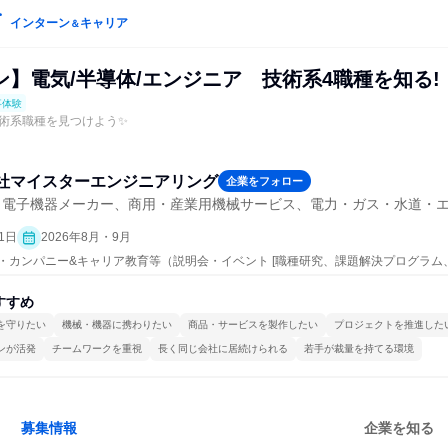
インターン
キャリア
＆
】電気/半導体/エンジニア 技術系4職種を知る!
事体験
術系職種を見つけよう✨
社マイスターエンジニアリング
企業をフォロー
・電子機器メーカー、商用・産業用機械サービス、電力・ガス・水道・
1日
2026年8月・9月
ープン・カンパニー&キャリア教育等（説明会・イベント [職種研究、課題解決プログラ
研究]、仕事体験）
すすめ
を守りたい
機械・機器に携わりたい
商品・サービスを製作したい
プロジェクトを推進した
ンが活発
チームワークを重視
長く同じ会社に居続けられる
若手が裁量を持てる環境
募集情報
企業を知る