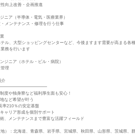
産性向上改善・企画推進
ンジニア（半導体・電気・医療業界）
定・メンテナンス・修理を行う仕事
事業
ホテル、大型ショッピングセンターなど、今後ますます需要が高まる各
ス業務を行います
エンジニア（ホテル・ビル・病院）
工管理
紹介
━━━━━━━━━━━━
援制度や独身寮など福利厚生面も安心！
務地など希望が叶う
長率210％の安定基盤
がキャリア形成を個別サポート
技術、メンテナンスまで豊富な活躍フィールド
定地）：北海道、青森県、岩手県、宮城県、秋田県、山形県、茨城県、