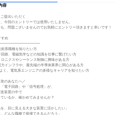
内容
にご提出いただく
は、今回のエントリーでは使用いたしません。
でも、問題ございませんのでお気軽にエントリー頂きますと幸いです！
すすめ
━━━━━━━━━━━━
技術系職種を知りたい方
子回路、電磁気学などの知識を仕事に繋げたい方
トロニクスやシーケンス制御に興味がある方
電力インフラや、最先端の半導体業界に関心がある方
パよく、電気系エンジニアの多様なキャリアを知りたい方
専攻のあなたへ／
る「電子回路」や「信号処理」が、
製造装置の中で
しているか、確かめてみませんか？
識を、目に見える大きな装置に活かしたい」
は、どんな職種で発揮できるんだろう」