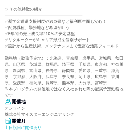
✨ その他特徴の紹介
━━━━━━━━━━━━━━━━━━━
✅奨学金返還支援制度や独身寮など福利厚生面も安心！
✅配属職種、勤務地など希望が叶う
✅5年間の売上成長率210％の安定基盤
✅リクルーターがキャリア形成を個別サポート
✅設計から生産技術、メンテナンスまで豊富な活躍フィールド
勤務地（勤務予定地）：北海道、青森県、岩手県、宮城県、秋田
県、山形県、茨城県、群馬県、埼玉県、千葉県、東京都、神奈川
県、新潟県、富山県、長野県、静岡県、愛知県、三重県、滋賀
県、京都府、大阪府、兵庫県、奈良県、岡山県、広島県、香川
県、愛媛県、福岡県、長崎県、熊本県、大分県、宮崎県
※本プログラムの開催地ではなく入社された際の配属予定勤務地
です
開催地
オンライン
株式会社マイスターエンジニアリング
開催月
土日祝日に開催あり