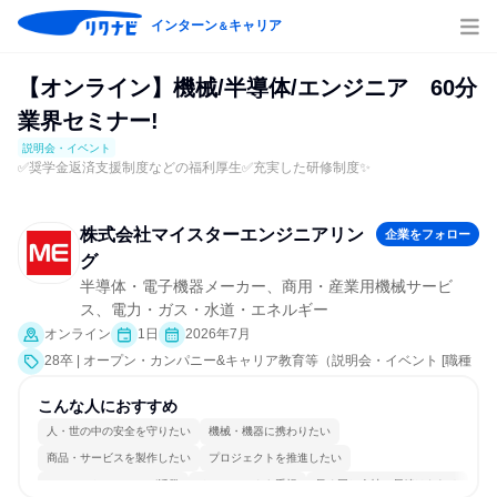
インターン
キャリア
＆
【オンライン】機械/半導体/エンジニア 60分
業界セミナー!
説明会・イベント
✅️奨学金返済支援制度などの福利厚生✅️充実した研修制度✨️
株式会社マイスターエンジニアリン
企業をフォロー
グ
半導体・電子機器メーカー、商用・産業用機械サービ
ス、電力・ガス・水道・エネルギー
オンライン
1日
2026年7月
28卒 | オープン・カンパニー&キャリア教育等（説明会・イベント [職種
研究、就活サポート、会社説明会、業界研究]）
こんな人におすすめ
人・世の中の安全を守りたい
機械・機器に携わりたい
商品・サービスを製作したい
プロジェクトを推進したい
コミュニケーションが活発
チームワークを重視
長く同じ会社に居続けられる