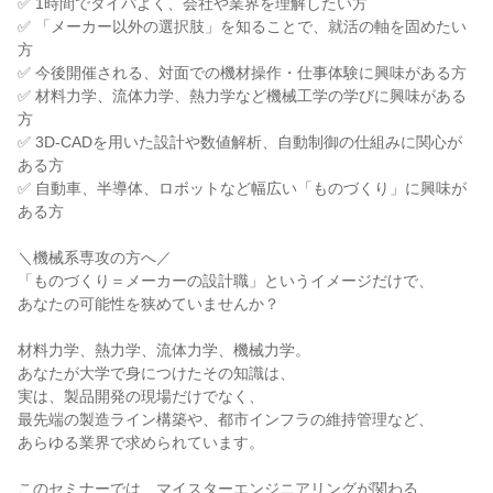
✅ 1時間でタイパよく、会社や業界を理解したい方
✅ 「メーカー以外の選択肢」を知ることで、就活の軸を固めたい
方
✅ 今後開催される、対面での機材操作・仕事体験に興味がある方
✅ 材料力学、流体力学、熱力学など機械工学の学びに興味がある
方
✅ 3D-CADを用いた設計や数値解析、自動制御の仕組みに関心が
ある方
✅ 自動車、半導体、ロボットなど幅広い「ものづくり」に興味が
ある方
＼機械系専攻の方へ／
「ものづくり＝メーカーの設計職」というイメージだけで、
あなたの可能性を狭めていませんか？
材料力学、熱力学、流体力学、機械力学。
あなたが大学で身につけたその知識は、
実は、製品開発の現場だけでなく、
最先端の製造ライン構築や、都市インフラの維持管理など、
あらゆる業界で求められています。
このセミナーでは、マイスターエンジニアリングが関わる