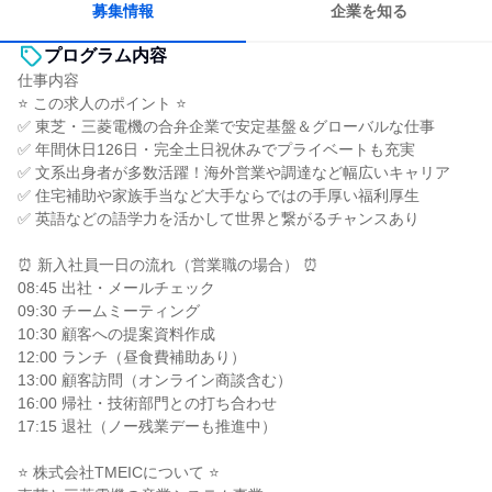
募集情報
企業を知る
プログラム内容
仕事内容
⭐ この求人のポイント ⭐
✅ 東芝・三菱電機の合弁企業で安定基盤＆グローバルな仕事
✅ 年間休日126日・完全土日祝休みでプライベートも充実
✅ 文系出身者が多数活躍！海外営業や調達など幅広いキャリア
✅ 住宅補助や家族手当など大手ならではの手厚い福利厚生
✅ 英語などの語学力を活かして世界と繋がるチャンスあり
⏰ 新入社員一日の流れ（営業職の場合） ⏰
08:45 出社・メールチェック
09:30 チームミーティング
10:30 顧客への提案資料作成
12:00 ランチ（昼食費補助あり）
13:00 顧客訪問（オンライン商談含む）
16:00 帰社・技術部門との打ち合わせ
17:15 退社（ノー残業デーも推進中）
⭐ 株式会社TMEICについて ⭐