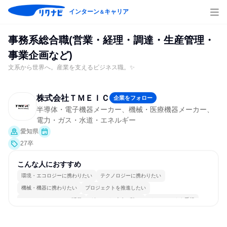
インターン
キャリア
＆
事務系総合職(営業・経理・調達・生産管理・
事業企画など)
文系から世界へ。産業を支えるビジネス職。✨
株式会社ＴＭＥＩＣ
企業をフォロー
半導体・電子機器メーカー、機械・医療機器メーカー、
電力・ガス・水道・エネルギー
愛知県
27卒
こんな人におすすめ
環境・エコロジーに携わりたい
テクノロジーに携わりたい
機械・機器に携わりたい
プロジェクトを推進したい
コミュニケーションが活発
グローバル志向が強い
チームワークを重視
女性が働きやすい環境で働ける
多様な職種の人と関われる
若手が裁量を持てる環境