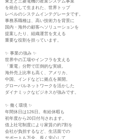
東芝と三菱電機の産業システム事業
を統合して生まれた、世界トップ
レベルのシステムインテグレータです。
事務系職種は、高い技術力を背景に
国内・海外の顧客へソリューションを
提案したり、組織運営を支える
重要な役割を担っています。
✨ 事業の強み ✨
世界中の工場やインフラを支える
「重電」分野で圧倒的な実績。
海外売上比率も高く、アメリカ、
中国、インドなどに拠点を展開。
グローバルネットワークを活かした
ダイナミックなビジネスが強みです。
✨ 働く環境 ✨
年間休日は126日。有給休暇も
初年度から20日付与されます。
借上社宅制度により家賃の約7割を
会社が負担するなど、生活面での
サポートも万全。長く安心して