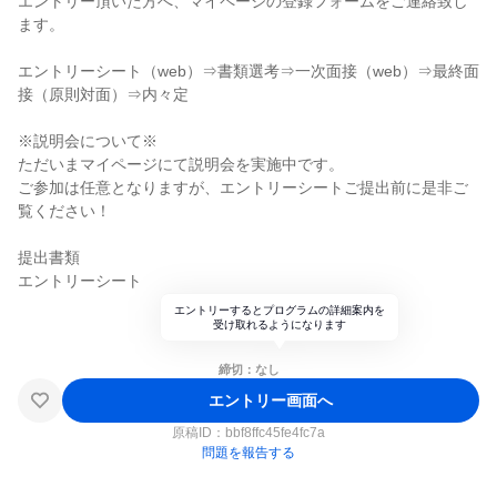
エントリー頂いた方へ、マイページの登録フォームをご連絡致し
ます。
エントリーシート（web）⇒書類選考⇒一次面接（web）⇒最終面
接（原則対面）⇒内々定
※説明会について※
ただいまマイページにて説明会を実施中です。
ご参加は任意となりますが、エントリーシートご提出前に是非ご
覧ください！
提出書類
エントリーシート
エントリーするとプログラムの詳細案内を
受け取れるようになります
締切：なし
エントリー画面へ
原稿ID：
bbf8ffc45fe4fc7a
問題を報告する