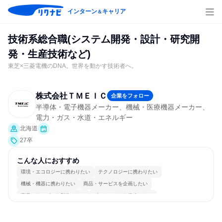
インターン
キャリア
＆
技術系総合職(システム開発・設計・研究開
発・生産技術など)
東芝×三菱電機のDNA。世界を動かす技術者へ。
株式会社ＴＭＥＩＣ
企業をフォロー
半導体・電子機器メーカー、機械・医療機器メーカー、
電力・ガス・水道・エネルギー
北海道
27卒
こんな人におすすめ
環境・エコロジーに携わりたい
テクノロジーに携わりたい
機械・機器に携わりたい
商品・サービスを企画したい
商品・サービスを製作したい
プロジェクトを推進したい
グローバル志向が強い
女性が働きやすい環境で働ける
一つの専門分野を極める
若手が裁量を持てる環境