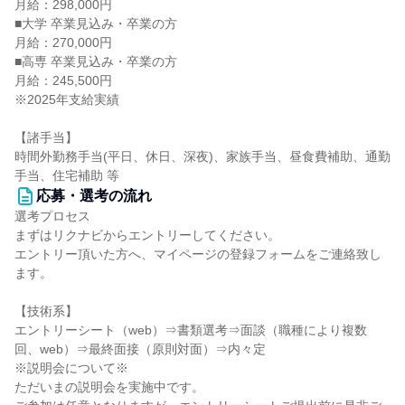
月給：298,000円
■大学 卒業見込み・卒業の方
月給：270,000円
■高専 卒業見込み・卒業の方
月給：245,500円
※2025年支給実績
【諸手当】
時間外勤務手当(平日、休日、深夜)、家族手当、昼食費補助、通勤
手当、住宅補助 等
応募・選考の流れ
選考プロセス
まずはリクナビからエントリーしてください。
エントリー頂いた方へ、マイページの登録フォームをご連絡致し
ます。
【技術系】
エントリーシート（web）⇒書類選考⇒面談（職種により複数
回、web）⇒最終面接（原則対面）⇒内々定
※説明会について※
ただいまの説明会を実施中です。