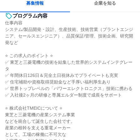
募集情報
企業を知る
プログラム内容
仕事内容
システム/製品開発・設計、生産技術、技術営業（プラントエンジ
ニア、セールスエンジニア）、品質保証/管理、技術企画、研究開
発など
⭐ この求人のポイント ⭐
✅ 東芝と三菱電機の技術を結集した世界的システムインテグレー
タ
✅ 年間休日126日＆完全土日祝休みでプライベートも充実
✅ 住宅補助や資格取得奨励金など手厚い福利厚生あり
✅ 世界トップレベルの「パワーエレクトロニクス」技術に携わる
✅ 入社後2ヶ月の研修と専属エルダー制度で成長をサポート
⭐ 株式会社TMEICについて ⭐
東芝と三菱電機の産業システム事業
などを統合して誕生した会社です。
産業の根幹を支える重電メーカー
として、工場の稼働に不可欠な