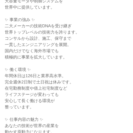
大容量モータや制御システムを
世界中に提供しています。
✨ 事業の強み ✨
二大メーカーの技術DNAを受け継ぎ
世界トップレベルの技術力を誇ります。
コンサルから設計、施工、保守まで
一貫したエンジニアリングを展開。
国内だけでなく海外市場でも
積極的に事業を拡大しています。
✨ 働く環境 ✨
年間休日は126日と業界高水準。
完全週休2日制で土日祝は休みです。
在宅勤務制度や借上社宅制度など
ライフステージが変わっても
安心して長く働ける環境が
整っています。
✨ 仕事内容の魅力 ✨
あなたの技術が世界の産業を
動かす原動力になります。