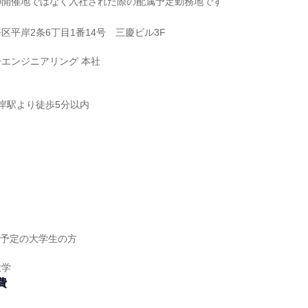
の開催地ではなく入社された際の配属予定勤務地です
区平岸2条6丁目1番14号 三慶ビル3F
エンジニアリング 本社
平岸駅より徒歩5分以内
】
】
卒業予定の大学生の方
大学
費