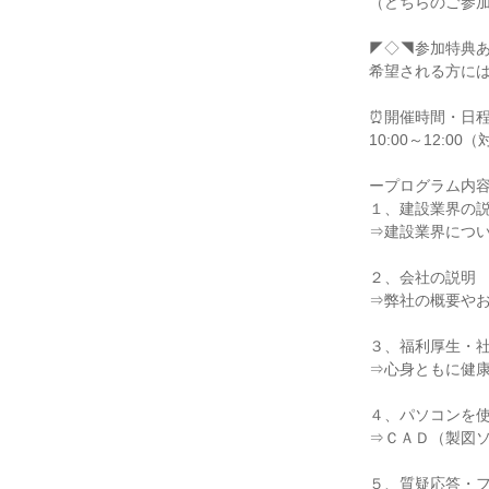
（どちらのご参
◤◇◥参加特典
希望される方には
⏰開催時間・日
10:00～12:00
ープログラム内
１、建設業界の
⇒建設業界につ
２、会社の説明
⇒弊社の概要や
３、福利厚生・
⇒心身ともに健
４、パソコンを
⇒ＣＡＤ（製図
５、質疑応答・