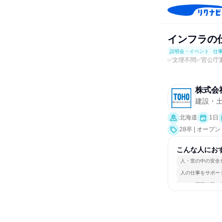
インフラの
説明会・イベント
仕
✅文理不問✅官公庁案
株式会
建設・
北海道
1日
28卒 | オ
会、業界研究]
こんな人にお
人・世の中の安全
人の仕事をサポー
一つの専門分野を