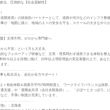
を創る、圧倒的な【社会貢献性】
！
海道開発局）の技術的パートナーとして、道路や河川などのインフラ整
仕事が「地図に残り、地域の人々の安全を守る」スケールの大きなやり
……………………………
基盤】文理不問。ゼロから専門家へ
いから不安」という方も大丈夫。
続的なフォローアップ研修など、文系・理系問わず成長できる体制を整
率90％以上を目標に掲げ、10年以上増収増益の安定基盤の上で、あな
てます。
……………………………
仕事も私生活も、会社が全力サポート！
以上＋有給休暇＆残業月平均7時間程度と、ワークライフバランスは抜群
返還支援」や「退職金共済（会社全額負担）」、「さぽーとさっぽろ」
度など、手厚い制度が充実しています。
……………………………
定地）：北海道