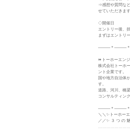
⇒感想や質問な
せていただきま
◇開催日
エントリー後、
まずはエントリ
―――＊―――
⏩トーホーエン
株式会社トーホー
ント企業です。
国や地方自治体
す。
道路、河川、橋
コンサルティン
―――＊―――
＼＼✨トーホー
／／✨ ３ つ の 
…………………