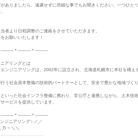
どがありましたら、遠慮せずに些細な事でもお聞きください。一つひと
す。
担当者より日程調整のご連絡をさせていただきます。
ーをお願いいたします！
＊―――＊―――＊―――
ジニアリングとは
エンジニアリングは、2002年に設立され、北海道札幌市に本社を構え
が行う社会資本整備の技術的パートナーとして、安全で豊かな地域づく
梁といった社会インフラ整備に携わり、官公庁と連携しながら、土木技
グサービスを提供しています。
＊―――＊―――＊―――
エンジニアリング✨／／
魅 力 ✨＼＼
……………………………