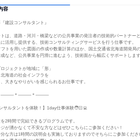
内容
事『建設コンサルタント』
ントは、道路・河川・橋梁などの公共事業の発注者の技術的パートナー
限に活用し提供する、技術コンサルティングサービスを行う仕事です。
ソフトを用いた図面の作成や数量計算のほか、国土交通省北海道開発局
作成など、公共事業を円滑に進むよう、技術面から幅広くサポートしま
プロジェクトが地域に「形」
、北海道の社会インフラを
と、大きなやりがいを感じられるお仕事です。
＊―――＊―――＊―――
サルタントを体験！】1day仕事体験🧑🏻‍💻
験を2時間で完結できるプログラムです。
ージが湧かなくて不安な方などはぜひこちらにご参加ください！
十分な方は1時間の説明会も実施しておりますのでそちらにご参加くださ