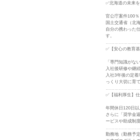
✅北海道の未来
官公庁案件100％
国土交通省（北
自分の携わった
す。
…………………
✅【安心の教育
「専門知識がな
入社後研修や継
入社3年後の定着
っくり大切に育
…………………
✅【福利厚生】
年間休日120日
さらに「奨学金
ービスや助成制
…………………
勤務地（勤務予