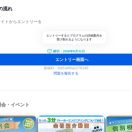
の流れ
れ
サイトからエントリーを
エントリーするとプログラムの詳細案内を
受け取れるようになります
締切：2026年8月31日
エントリー画面へ
原稿ID：
baf1e8f4a22781d0
問題を報告する
明会・イベント