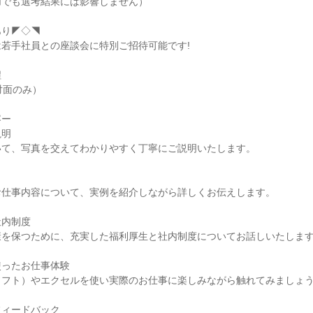
加でも選考結果には影響しません）
あり◤◇◥
若手社員との座談会に特別ご招待可能です!
程
（対面のみ）
容ー
説明
いて、写真を交えてわかりやすく丁寧にご説明いたします。
お仕事内容について、実例を紹介しながら詳しくお伝えします。
社内制度
康を保つために、充実した福利厚生と社内制度についてお話しいたしま
使ったお仕事体験
ソフト）やエクセルを使い実際のお仕事に楽しみながら触れてみましょ
フィードバック