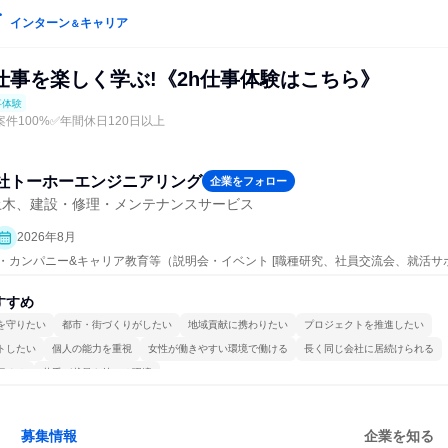
インターン
キャリア
＆
仕事を楽しく学ぶ!《2h仕事体験はこちら》
事体験
件100%✅年間休日120日以上
社トーホーエンジニアリング
企業をフォロー
土木、建設・修理・メンテナンスサービス
2026年8月
ープン・カンパニー&キャリア教育等（説明会・イベント [職種研究、社員交流会、就活
、仕事体験）
すすめ
を守りたい
都市・街づくりがしたい
地域貢献に携わりたい
プロジェクトを推進したい
トしたい
個人の能力を重視
女性が働きやすい環境で働ける
長く同じ会社に居続けられる
極める
若手が裁量を持てる環境
募集情報
企業を知る