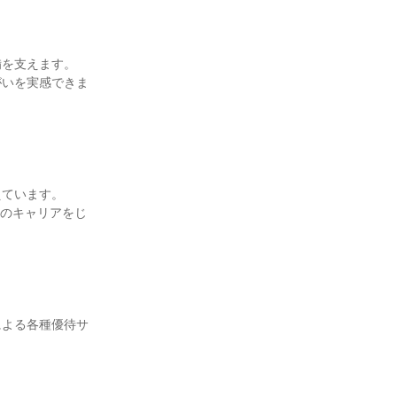
備を支えます。
がいを実感できま
えています。
たのキャリアをじ
。
による各種優待サ