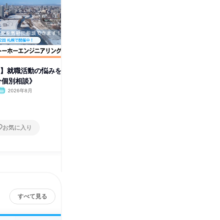
催】就職活動の悩みを
【札幌対面開催】安定企業の仕
【札幌対
分個別相談》
組みがわかる!《1h会社説明
みを解消
会》
2026年8月
北海道
2026年8月
北海道
1日
1日
お気に入り
お気に入り
すべて見る