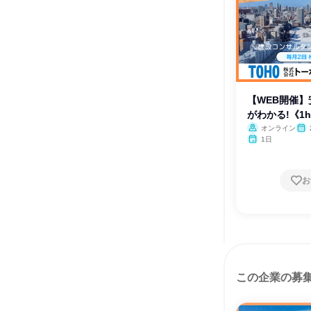
【WEB開催
がわかる!《1
オンライン
1日
お
この企業の募