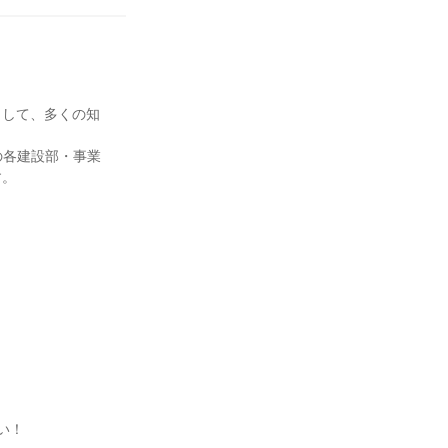
として、多くの知
の各建設部・事業
す。
い！