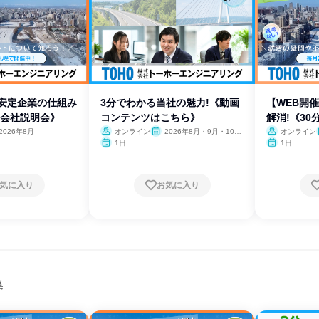
】安定企業の仕組み
3分でわかる当社の魅力!《動画
【WEB開
h会社説明会》
コンテンツはこちら》
解消!《30
2026年8月
オンライン
2026年8月・9月・10
オンライン
月・11月・12月、2027年1
1日
1日
月・2月
気に入り
お気に入り
集