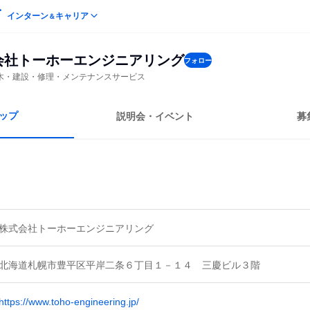
インターン
キャリア
＆
会社トーホーエンジニアリング
フォロー
木・建設・修理・メンテナンスサービス
ップ
説明会・イベント
募
株式会社トーホーエンジニアリング
北海道札幌市豊平区平岸二条６丁目１－１４ 三慶ビル３階
https://www.toho-engineering.jp/