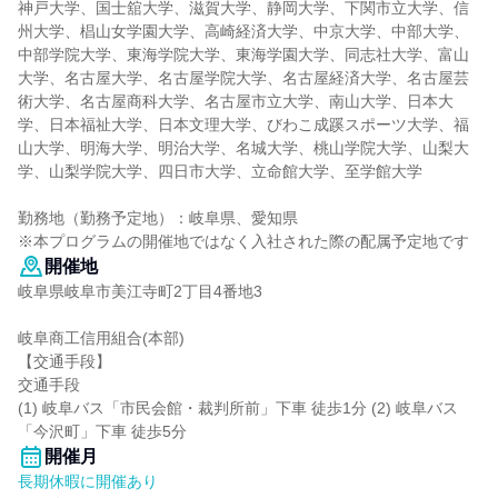
神戸大学、国士舘大学、滋賀大学、静岡大学、下関市立大学、信
州大学、椙山女学園大学、高崎経済大学、中京大学、中部大学、
中部学院大学、東海学院大学、東海学園大学、同志社大学、富山
大学、名古屋大学、名古屋学院大学、名古屋経済大学、名古屋芸
術大学、名古屋商科大学、名古屋市立大学、南山大学、日本大
学、日本福祉大学、日本文理大学、びわこ成蹊スポーツ大学、福
山大学、明海大学、明治大学、名城大学、桃山学院大学、山梨大
学、山梨学院大学、四日市大学、立命館大学、至学館大学
勤務地（勤務予定地）：岐阜県、愛知県
※本プログラムの開催地ではなく入社された際の配属予定地です
開催地
岐阜県岐阜市美江寺町2丁目4番地3
岐阜商工信用組合(本部)
【交通手段】
交通手段
(1) 岐阜バス「市民会館・裁判所前」下車 徒歩1分 (2) 岐阜バス
「今沢町」下車 徒歩5分
開催月
長期休暇に開催あり