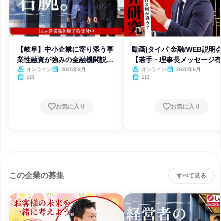
【岐阜】中小企業に寄り添う事
動画|タイパ 金融/WEB説明
業性融資が強みの金融機関説明
【若手・理事長メッセージ
会
オンライン
2026年8月
オンライン
2026年8月
1日
1日
お気に入り
お気に入り
この企業の募集
すべて見る