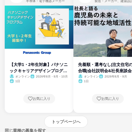
半導体・電子機器メーカー
製造・メーカー、建築設
【大学1・2年生対象】パナソニ
先着順・選考なし|注文住宅
ックキャリアデザインプログラ
合職|会社説明会&社長座談会
ム
オンライン
2026年8月・9月・10月
オンライン
2026年8月・9月
1日
1日
お気に入り
お気に入り
トップページへ
同じ業種の募集を探す