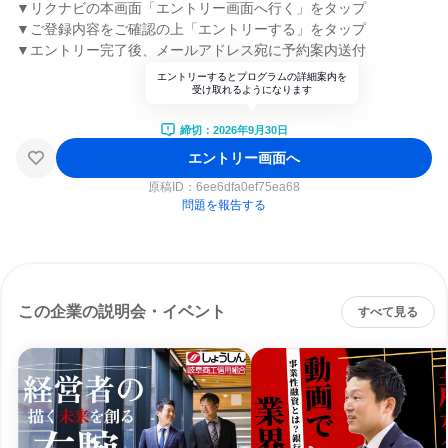
▼リクナビの本画面「エントリー画面へ行く」をタップ
▼ご登録内容をご確認の上「エントリーする」をタップ
▼エントリー完了後、メールアドレス宛に予約案内送付
エントリーするとプログラムの詳細案内を
受け取れるようになります
締切：2026年9月30日
エントリー画面へ
原稿ID：
6ee6dfa0ef75ea68
問題を報告する
この企業の説明会・イベント
すべて見る