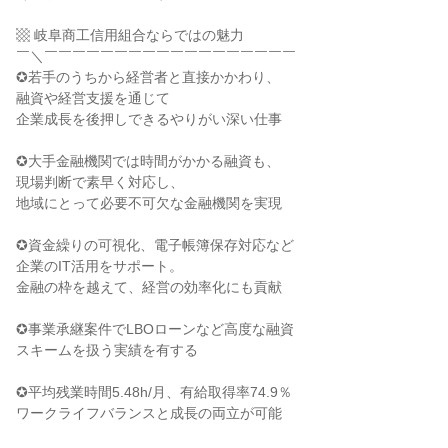
▩ 岐阜商工信用組合ならではの魅力
￣＼￣￣￣￣￣￣￣￣￣￣￣￣￣￣￣￣￣￣
✪若手のうちから経営者と直接かかわり、
融資や経営支援を通じて
企業成長を後押しできるやりがい深い仕事
✪大手金融機関では時間がかかる融資も、
現場判断で素早く対応し、
地域にとって必要不可欠な金融機関を実現
✪資金繰りの可視化、電子帳簿保存対応など
企業のIT活用をサポート。
金融の枠を越えて、経営の効率化にも貢献
✪事業承継案件でLBOローンなど高度な融資
スキームを扱う実績を有する
✪平均残業時間5.48h/月、有給取得率74.9％
ワークライフバランスと成長の両立が可能