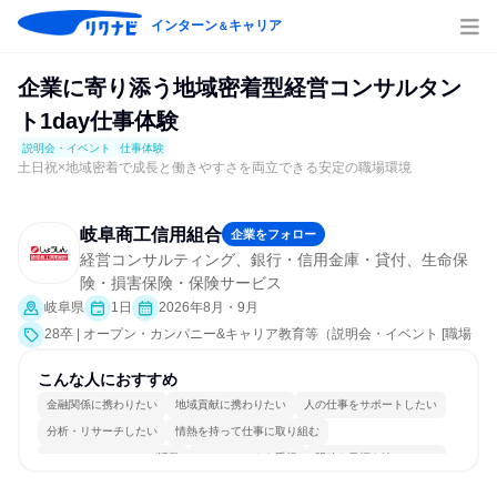
インターン
キャリア
＆
企業に寄り添う地域密着型経営コンサルタン
ト1day仕事体験
説明会・イベント
仕事体験
土日祝×地域密着で成長と働きやすさを両立できる安定の職場環境
岐阜商工信用組合
企業をフォロー
経営コンサルティング、銀行・信用金庫・貸付、生命保
険・損害保険・保険サービス
岐阜県
1日
2026年8月・9月
28卒 | オープン・カンパニー&キャリア教育等（説明会・イベント [職場
見学会、社員交流会]、仕事体験）
こんな人におすすめ
金融関係に携わりたい
地域貢献に携わりたい
人の仕事をサポートしたい
分析・リサーチしたい
情熱を持って仕事に取り組む
コミュニケーションが活発
チームワークを重視
明確な目標を追いかける
若手が裁量を持てる環境
人とたくさん会話する