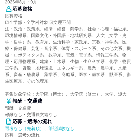
2026年8月・9月
応募資格
応募資格
☑全学部・全学科対象 ☑文理不問
法・政治・政策系、経済・経営・商学系、社会・心理・福祉系、
環境情報系、国際文化・外国語・地域研究系、人文（文学・史
学・哲学）系、教育系、生活科学・家政系、宗教・神学系、医
療・保健系、芸術・音楽系、体育・スポーツ系、その他文系、機
械・ロボティクス系、数学系、電気・電子系、情報工学系、物
理・応用物理系、建築・土木系、生物・生命科学系、化学・物質
工学系、資源・地球環境・エネルギー系、農業・農学系、水産
系、畜産・酪農系、薬学系、商船系、医学・歯学系、獣医系、衛
生医療系、その他理系
募集対象学校：大学院（博士）、大学院（修士）、大学、短大
報酬・交通費
報酬・交通費
報酬なし・交通費支給なし
応募・選考の流れ
選考なし（先着順）、筆記試験なし
応募・選考の流れ