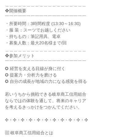
＿＿＿＿＿＿＿＿＿＿＿＿＿＿＿＿＿＿＿
❖開催概要
￣￣￣￣￣￣￣￣￣￣￣￣￣￣￣￣￣￣￣
・所要時間：3時間程度 (13:30～16:30)
・服 装：スーツでお越しください
・持ちもの：筆記用具、電卓
・募集人数：最大20名様まで/回
＿＿＿＿＿＿＿＿＿＿＿＿＿＿＿＿＿＿＿
❖参加メリット
￣￣￣￣￣￣￣￣￣￣￣￣￣￣￣￣￣￣￣
✪ 経営を支える目線が身に付く
✪ 提案力・分析力を磨ける
✪ 自分の成長が地域の力になる感覚を得る
若いうちから挑戦できる岐阜商工信用組合
ならではの体験を通して、将来のキャリア
を考えるきっかけをつかんでください。
✣・✣・✣・✣・✣・✣・✣・✣・✣・✣・✣
▩ 岐阜商工信用組合とは