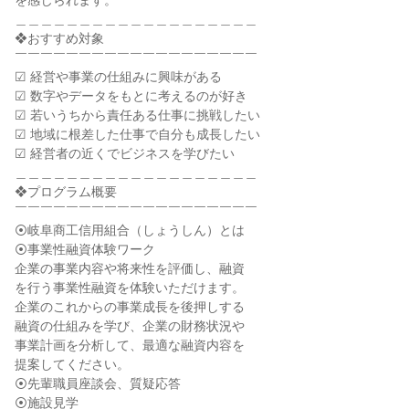
を感じられます。
＿＿＿＿＿＿＿＿＿＿＿＿＿＿＿＿＿＿＿
❖おすすめ対象
￣￣￣￣￣￣￣￣￣￣￣￣￣￣￣￣￣￣￣
☑ 経営や事業の仕組みに興味がある
☑ 数字やデータをもとに考えるのが好き
☑ 若いうちから責任ある仕事に挑戦したい
☑ 地域に根差した仕事で自分も成長したい
☑ 経営者の近くでビジネスを学びたい
＿＿＿＿＿＿＿＿＿＿＿＿＿＿＿＿＿＿＿
❖プログラム概要
￣￣￣￣￣￣￣￣￣￣￣￣￣￣￣￣￣￣￣
⦿岐阜商工信用組合（しょうしん）とは
⦿事業性融資体験ワーク
企業の事業内容や将来性を評価し、融資
を行う事業性融資を体験いただけます。
企業のこれからの事業成長を後押しする
融資の仕組みを学び、企業の財務状況や
事業計画を分析して、最適な融資内容を
提案してください。
⦿先輩職員座談会、質疑応答
⦿施設見学