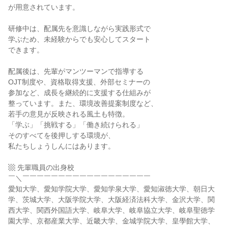
が用意されています。
研修中は、配属先を意識しながら実践形式で
学ぶため、未経験からでも安心してスタート
できます。
配属後は、先輩がマンツーマンで指導する
OJT制度や、資格取得支援、外部セミナーの
参加など、成長を継続的に支援する仕組みが
整っています。また、環境改善提案制度など、
若手の意見が反映される風土も特徴。
「学ぶ」「挑戦する」「働き続けられる」
そのすべてを後押しする環境が、
私たちしょうしんにはあります。
▩ 先輩職員の出身校
￣＼￣￣￣￣￣￣￣￣￣￣￣￣￣￣￣￣￣￣
愛知大学、愛知学院大学、愛知学泉大学、愛知淑徳大学、朝日大
学、茨城大学、大阪学院大学、大阪経済法科大学、金沢大学、関
西大学、関西外国語大学、岐阜大学、岐阜協立大学、岐阜聖徳学
園大学、京都産業大学、近畿大学、金城学院大学、皇學館大学、