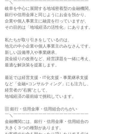
￣＼￣￣￣￣￣￣￣￣￣￣￣￣￣￣￣￣￣￣
岐阜を中心に展開する地域密着型の金融機関。
銀行や信用金庫と同じようにお金を預かり、
企業や個人事業主に融資を行っていますが、
その目的は「地域経済の活性化」にあります。
私たちが取り引きをしているのは、
地元の中小企業や個人事業主のみなさんです。
新しい設備導入や事業継承、
資金繰りの改善など、経営課題を一緒に考え、
最適な解決策を提案します。
最近では経営支援・IT化支援・事業継承支援
など「金融×コンサルティング」にも注力し、
経営者の"右腕"として、
地域経済の最前線で挑戦しています。
▩ 銀行・信用金庫・信用組合のちがい
￣＼￣￣￣￣￣￣￣￣￣￣￣￣￣￣￣￣￣￣
金融機関には、銀行・信用金庫・信用組合の
大きく３つの種類があります。