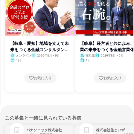
【岐阜・愛知】地域を支えて未
【岐阜】経営者と共に歩み
来をつくる金融コンサルタント
業の未来をつくる金融営業
体験
オンライン
2026年8月・9月
岐阜県
2026年8月・9月
1日
1日
お気に入り
お気に入り
この募集と一緒に見られている募集
パナソニック株式会社
株式会社住まいず