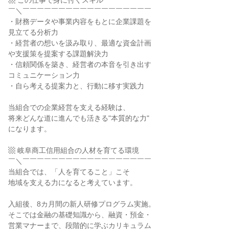
▩ この仕事で身に付くスキル
￣＼￣￣￣￣￣￣￣￣￣￣￣￣￣￣￣￣￣￣
・財務データや事業内容をもとに企業課題を
見立てる分析力
・経営者の想いを汲み取り、最適な資金計画
や支援策を提案する課題解決力
・信頼関係を築き、経営者の本音を引き出す
コミュニケーション力
・自ら考える提案力と、行動に移す実践力
当組合での企業経営を支える経験は、
将来どんな道に進んでも活きる"本質的な力"
になります。
▩ 岐阜商工信用組合の人材を育てる環境
￣＼￣￣￣￣￣￣￣￣￣￣￣￣￣￣￣￣￣￣
当組合では、「人を育てること」こそ
地域を支える力になると考えています。
入組後、8カ月間の新人研修プログラム実施。
そこでは金融の基礎知識から、融資・預金・
営業マナーまで、段階的に学ぶカリキュラム