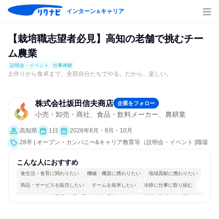
インターン
キャリア
＆
【栽培職志望者必見】高知の老舗で挑むチー
ム農業
説明会・イベント
仕事体験
土作りから食卓まで、全部自分たちでやる。だから、楽しい。
株式会社坂田信夫商店
企業をフォロー
小売・卸売・商社、食品・飲料メーカー、農耕業
高知県
1日
2026年8月・9月・10月
28卒 | オープン・カンパニー&キャリア教育等（説明会・イベント [職場
見学会、会社説明会]、仕事体験）
こんな人におすすめ
食生活・食育に関わりたい
機械・機器に携わりたい
地域貢献に携わりたい
商品・サービスを販売したい
チームを統率したい
冷静に仕事に取り組む
チームワークを重視
長く同じ会社に居続けられる
多様な職種の人と関われる
人とたくさん会話する