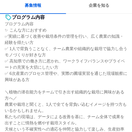
募集情報
企業を知る
プログラム内容
プログラム内容
✨ こんな方におすすめ
✅実績に基づく改善や栽培条件の管理を行い、広く農業の知識・
経験を得たい方
✅ 1人で背負うことなく、チーム農業や組織的な栽培で協力し合う
モノづくりが好きな方
✅ 高知県での働き方に惹かれ、ワークライフバランスやプライベ
ートの充実を大切にしたい方
✅ 6次産業のプロセス管理や、実際の圃場実習を通じた現場観察に
興味がある方
＼植物の潜在能力をチームで引き出す組織的な栽培に興味がある
方へ／
農業や栽培と聞くと、1人で全てを背負い込むイメージを持つ方も
いるかもしれません。
私たちの現場は、データによる改善を基に、チーム全体で成果を
出すことに情熱を燃やす栽培スタイル。
天候という不確実性への適応を仲間と協力して楽しみ、生産効率