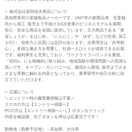
✨ 株式会社坂田信夫商店について
高知県発祥の老舗食品メーカーです。1947年の創業以来、生姜栽
培から加工, 販売まで手掛ける6次産業のビジネスモデルを展開。
安心・安全な商品を全国に提供しています。主力商品である「黄
金しょうが」をはじめ、「にんにく」や「ゆず」などの生産, 加工
も行い、技術力と品質には定評があります。企業理念は「自考創
心」。多様な働き方を尊重し、社員一人ひとりが成長できる社風
です。福利厚生も充実しており、ワークライフバランスを重視。
「SDGs」にも積極的に取り組み、地域貢献や環境問題への意識も
高いです。オープン・カンパニーは、栽培から製造, 販売までさま
ざまな実務に触れる内容となっており、業界研究や自己分析に役
立てていただけます。
✨ 応募について
＼エントリー時の履歴書情報は不要／
スマホの方は【エントリー画面へ】
PCの方は【エントリー画面へいく】ボタンをクリック
内容を確認後、完了ボタンを押せば応募完了です！
勤務地（勤務予定地）：高知県、大分県