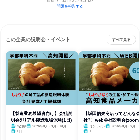
原稿ID：
ba11c3fa29cb1f32
問題を報告する
この企業の説明会・イベント
すべて見る
【製造業務希望者向け】会社説
【坂田信夫商店ってどんな
明会&リアル製造現場体験(1日)
社?】web会社説明会(zoom
高知県
2026年8月・9月・10月
オンライン
2026年8月・9月・
1日
1日