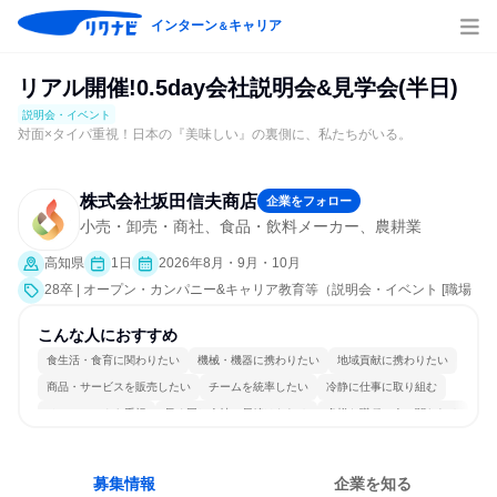
インターン
キャリア
＆
リアル開催!0.5day会社説明会&見学会(半日)
説明会・イベント
対面×タイパ重視！日本の『美味しい』の裏側に、私たちがいる。
株式会社坂田信夫商店
企業をフォロー
小売・卸売・商社、食品・飲料メーカー、農耕業
高知県
1日
2026年8月・9月・10月
28卒 | オープン・カンパニー&キャリア教育等（説明会・イベント [職場
見学会、会社説明会]）
こんな人におすすめ
食生活・食育に関わりたい
機械・機器に携わりたい
地域貢献に携わりたい
商品・サービスを販売したい
チームを統率したい
冷静に仕事に取り組む
チームワークを重視
長く同じ会社に居続けられる
多様な職種の人と関われる
人とたくさん会話する
募集情報
企業を知る