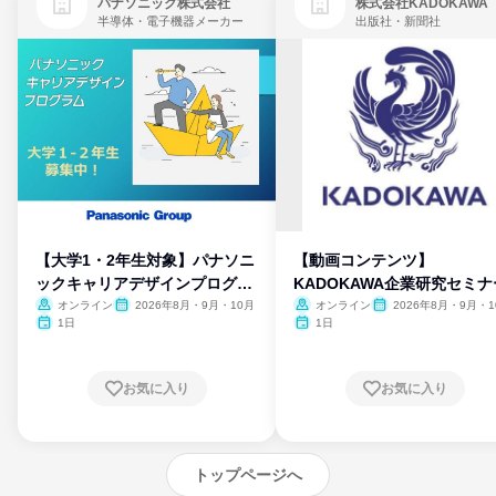
パナソニック株式会社
株式会社KADOKAWA
半導体・電子機器メーカー
出版社・新聞社
【大学1・2年生対象】パナソニ
【動画コンテンツ】
ックキャリアデザインプログラ
KADOKAWA企業研究セミナ
ム
オンライン
2026年8月・9月・10月
オンライン
2026年8月・9月・1
月・11月・12月
1日
1日
お気に入り
お気に入り
トップページへ