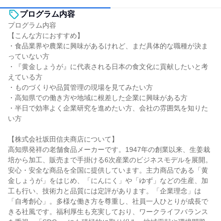
プログラム内容
プログラム内容
【こんな方におすすめ】
・食品業界や農業に興味があるけれど、まだ具体的な職種が決ま
っていない方
・『黄金しょうが』に代表される日本の食文化に貢献したいと考
えている方
・ものづくりや品質管理の現場を見てみたい方
・高知県での働き方や地域に根差した企業に興味がある方
・半日で効率よく企業研究を進めたい方、会社の雰囲気を知りた
い方
【株式会社坂田信夫商店について】
高知県発祥の老舗食品メーカーです。1947年の創業以来、生姜栽
培から加工、販売まで手掛ける6次産業のビジネスモデルを展開。
安心・安全な商品を全国に提供しています。主力商品である「黄
金しょうが」をはじめ、「にんにく」や「ゆず」などの生産、加
工も行い、技術力と品質には定評があります。「企業理念」は
「自考創心」。多様な働き方を尊重し、社員一人ひとりが成⾧で
きる社風です。福利厚生も充実しており、ワークライフバランス