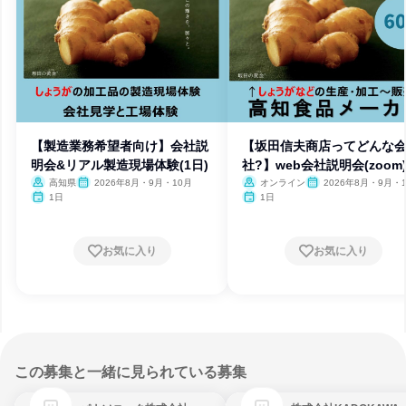
【製造業務希望者向け】会社説
【坂田信夫商店ってどんな
明会&リアル製造現場体験(1日)
社?】web会社説明会(zoom
高知県
2026年8月・9月・10月
オンライン
2026年8月・9月・
1日
1日
お気に入り
お気に入り
この募集と一緒に見られている募集