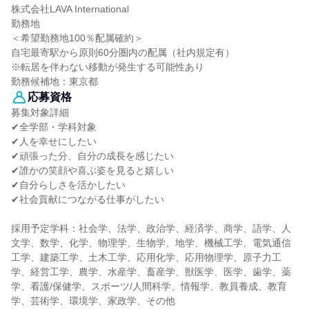
株式会社LAVA International
勤務地
＜希望勤務地100％配属確約＞
自宅最寄駅から原則60分圏内の配属（社内規定有）
※転居を伴わない移動が発生する可能性あり
勤務候補地：東京都
応募資格
募集対象詳細
✔全学部・学科対象
✔人を幸せにしたい
✔頑張った分、自分の成長を感じたい
✔誰かの笑顔や喜ぶ姿を見ると嬉しい
✔自分らしさを活かしたい
✔社会貢献につながる仕事がしたい
採用予定学科：社会学、法学、政治学、経済学、商学、語学、人
文学、数学、化学、物理学、生物学、地学、機械工学、電気通信
工学、建築工学、土木工学、応用化学、応用物理学、原子力工
学、経営工学、農学、水産学、畜産学、獣医学、医学、歯学、薬
学、看護/保健学、スポーツ/人間科学、情報学、教員養成、教育
学、芸術学、環境学、家政学、その他