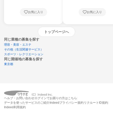
お気に入り
お気に入り
トップページへ
同じ業種の募集を探す
理容・美容・エステ
その他（生活関連サービス）
スポーツ・レクリエーション
同じ開催地の募集を探す
東京都
エントリーするとプログラムの詳細案内を
ヘルプ・お問い合わせ
ログインでお困りの方はこちら
受け取れるようになります
データを使ったサービスのご紹介
Indeedプライバシー規約
リクルートID規約
Indeed利用規約
締切：なし