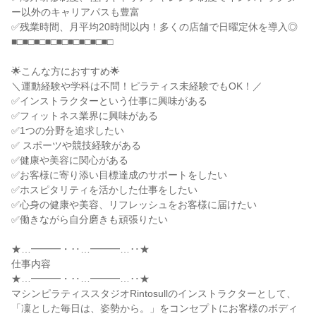
ー以外のキャリアパスも豊富
✅残業時間、月平均20時間以内！多くの店舗で日曜定休を導入◎
■□■□■□■□■□■□■□■□■□
🌟こんな方におすすめ🌟
＼運動経験や学科は不問！ピラティス未経験でもOK！／
✅インストラクターという仕事に興味がある
✅フィットネス業界に興味がある
✅1つの分野を追求したい
✅ スポーツや競技経験がある
✅健康や美容に関心がある
✅お客様に寄り添い目標達成のサポートをしたい
✅ホスピタリティを活かした仕事をしたい
✅心身の健康や美容、リフレッシュをお客様に届けたい
✅働きながら自分磨きも頑張りたい
★…━━━・‥…━━━…‥★
仕事内容
★…━━━・‥…━━━…‥★
マシンピラティススタジオRintosullのインストラクターとして、
「凜とした毎日は、姿勢から。」をコンセプトにお客様のボディ