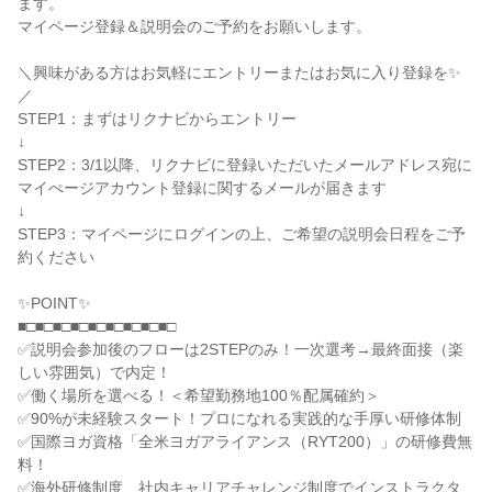
ます。
マイページ登録＆説明会のご予約をお願いします。
＼興味がある方はお気軽にエントリーまたはお気に入り登録を✨
／
STEP1：まずはリクナビからエントリー
↓
STEP2：3/1以降、リクナビに登録いただいたメールアドレス宛に
マイぺージアカウント登録に関するメールが届きます
↓
STEP3：マイページにログインの上、ご希望の説明会日程をご予
約ください
✨POINT✨
■□■□■□■□■□■□■□■□■□
✅説明会参加後のフローは2STEPのみ！一次選考→最終面接（楽
しい雰囲気）で内定！
✅働く場所を選べる！＜希望勤務地100％配属確約＞
✅90%が未経験スタート！プロになれる実践的な手厚い研修体制
✅国際ヨガ資格「全米ヨガアライアンス（RYT200）」の研修費無
料！
✅海外研修制度、社内キャリアチャレンジ制度でインストラクタ