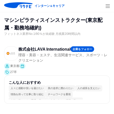
インターン
キャリア
＆
マシンピラティスインストラクター(東京配
属・勤務地確約)
フィットネス業界No.1/90％が未経験 月残業20時間以内
株式会社LAVA International
企業をフォロー
理容・美容・エステ、生活関連サービス、スポーツ・レ
クリエーション
東京都
27卒
こんな人におすすめ
人々に感動や笑いを届けたい
美の追求に携わりたい
人の成長を支えたい
情熱を持って仕事に取り組む
チームワークを重視
女性が働きやすい環境で働ける
自分の好きな場所で働ける
若手が裁量を持てる環境
人とたくさん会話する