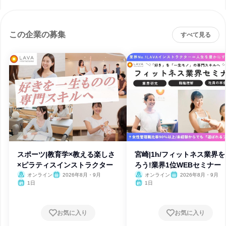
この企業の募集
すべて見る
スポーツ|教育学×教える楽しさ
宮崎|1h/フィットネス業界を
×ピラティスインストラクター
ろう!業界1位WEBセミナー
オンライン
2026年8月・9月
オンライン
2026年8月・9月
1日
1日
お気に入り
お気に入り