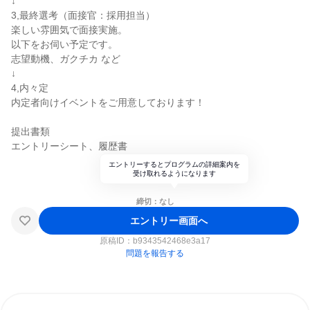
↓
3,最終選考（面接官：採用担当）
楽しい雰囲気で面接実施。
以下をお伺い予定です。
志望動機、ガクチカ など
↓
4,内々定
内定者向けイベントをご用意しております！
提出書類
エントリーシート、履歴書
エントリーするとプログラムの詳細案内を
受け取れるようになります
締切：なし
エントリー画面へ
原稿ID：
b9343542468e3a17
問題を報告する