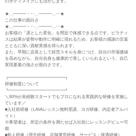
のボディメイクにも活かします。
★…━━━・‥…━━━…‥★
この仕事の面白さ
★…━━━・‥…━━━…‥★
お客様の「凛とした変化」を間近で体感できる点です。ピラティ
スは結果が姿勢や動作に明確に現れるため、お客様の感謝の言葉
とともに深い貢献実感を得られます。
また、早期に店長として経営スキルを身につけ、自分の市場価値
を高めながら、自分自身も健康的で美しくいられるという、自己
実現要素の強さが面白さです。
┏━━━━━━━━━━━━━┓
研修制度について
┗━━━━━━━━━━━━━┛
＼90%が未経験スタートでもプロになれる実践的な研修を実施し
ています／
■入社前研修（LAVAレッスン無料受講、ヨガ研修、内定者アルバ
イト）
※希望者は、所定の条件を満たせば入社前にレッスンデビュー可
能
■新人研修（理念研修、店舗運営研修、サービス・接遇研修）