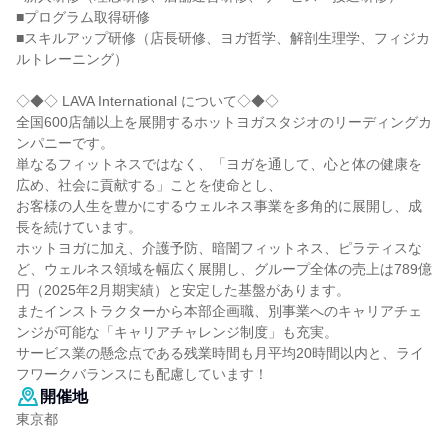
■プログラム取得研修
■スキルアップ研修（店長研修、ヨガ哲学、解剖生理学、フィジカ
ルトレーニング）
◇◆◇ LAVA International について◇◆◇
全国600店舗以上を展開するホットヨガスタジオのリーディングカ
ンパニーです。
単なるフィットネスではなく、「ヨガを通して、心と体の健康を
広め、社会に貢献する」ことを使命とし、
お客様の人生を豊かにするウェルネス事業を多角的に展開し、成
長を続けています。
ホットヨガに加え、介護予防、暗闇フィットネス、ピラティスな
ど、ウェルネス領域を幅広く展開し、グループ全体の売上は789億
円（2025年2月期実績）と安定した基盤があります。
またインストラクターから本部企画職、別事業へのキャリアチェ
ンジが可能な「キャリアチャレンジ制度」も充実。
サービス業の懸念点である残業時間も月平均20時間以内と、ライ
フワークバランスにも配慮しています！
開催地
東京都