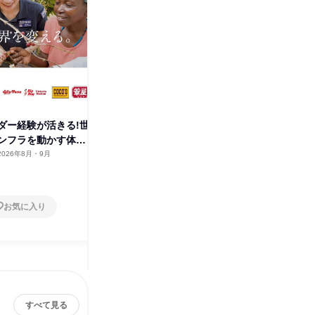
ダー経験が活きる!世
留学やリーダー経験が活きる!世
留学やリ
ンフラを動かす体験
界規模のインフラを動かす体験
界規模の
✨
✨
2026年8月・9月
大阪府
2026年8月・9月
オンラ
1日
1日
お気に入り
お気に入り
すべて見る