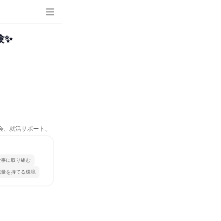
験✨
流会、就活サポート、
仕事に取り組む
裁量を持てる環境