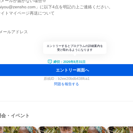
内メールが届かない場合※
iyou@zensho.com」に以下4点を明記の上ご連絡ください。
サイトマイページ再送について
メールアドレス
エントリーするとプログラムの詳細案内を
受け取れるようになります
締切：2026年8月31日
エントリー画面へ
原稿ID：
b2ee20bdb438fca1
問題を報告する
明会・イベント