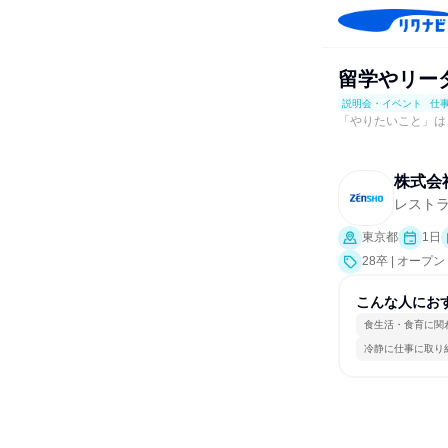
留学やリー
説明会・イベント
仕
「やりたいこと」は
株式会
レスト
東京都
1日
28卒 | オ
会社説明会、業
こんな人にお
食生活・食育に関
冷静に仕事に取り