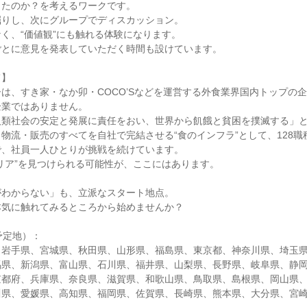
したのか？を考えるワークです。
掘りし、次にグループでディスカッション。
く、“価値観”にも触れる体験になります。
ごとに意見を発表していただく時間も設けています。
て】
は、すき家・なか卯・COCO’Sなどを運営する外食業界国内トップの
企業ではありません。
人類社会の安定と発展に責任をおい、世界から飢餓と貧困を撲滅する」
物流・販売のすべてを自社で完結させる“食のインフラ”として、128職種
で、社員一人ひとりが挑戦を続けています。
リア”を見つけられる可能性が、ここにはあります。
がわからない」も、立派なスタート地点。
本気に触れてみるところから始めませんか？
予定地）：
、岩手県、宮城県、秋田県、山形県、福島県、東京都、神奈川県、埼玉
馬県、新潟県、富山県、石川県、福井県、山梨県、長野県、岐阜県、静
京都府、兵庫県、奈良県、滋賀県、和歌山県、鳥取県、島根県、岡山県
川県、愛媛県、高知県、福岡県、佐賀県、長崎県、熊本県、大分県、宮