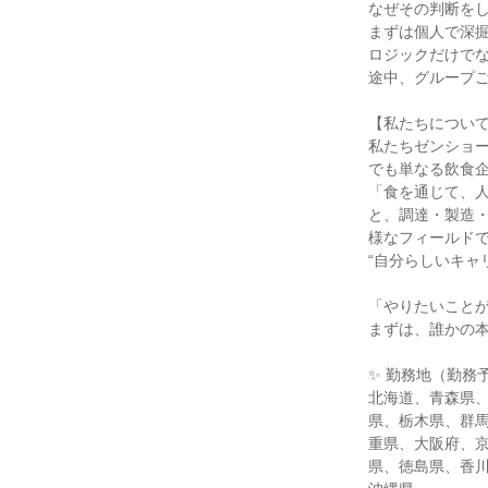
なぜその判断を
まずは個人で深
ロジックだけでな
途中、グループ
【私たちについ
私たちゼンショー
でも単なる飲食
「食を通じて、
と、調達・製造・
様なフィールド
“自分らしいキャ
「やりたいこと
まずは、誰かの
✨ 勤務地（勤務
北海道、青森県
県、栃木県、群
重県、大阪府、
県、徳島県、香