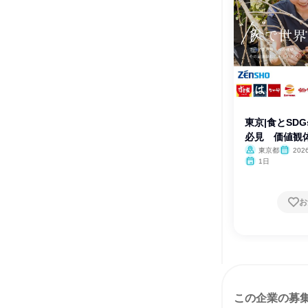
東京|食とSD
必見 価値観
東京都
20
1日
お
この企業の募