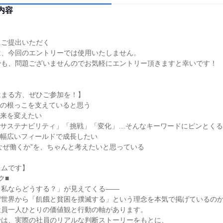
内容
にご提出いただく
は、今回のエントリーでは使用いたしません。
でも、問題ございませんのでお気軽にエントリー頂きますと幸いです！
はまる方、ぜひご参加を！】
会の根っこを支えていると思う
未来を変えたい
「サステナビリティ」「挑戦」「変化」…そんなキーワードにピンとくる
、幅広いフィールドで成長したい
 “なぜ働くか”を、ちゃんと考えたいと思っている
ラムです】
ク■
、私ならどうする？」が見えてくる――
ぜ世界から「飢餓と貧困を撲滅する」という理念を本気で掲げているの
社員一人ひとりの価値観と行動の軸があります。
では、実際の社員のリアルな判断ストーリーをもとに、