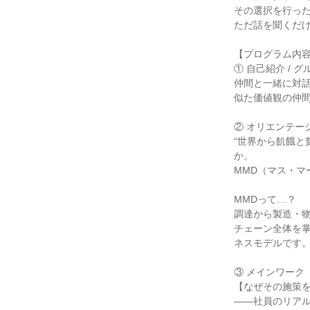
その選択を行っ
ただ話を聞くだけ
【プログラム内
① 自己紹介 / 
仲間と一緒に対
似た価値観の仲
② オリエンテー
“世界から飢餓と
か。
MMD（マス・
MMDって…？
調達から製造・物
チェーン全体を
ネスモデルです
③ メインワーク
【なぜその施策
――社員のリア