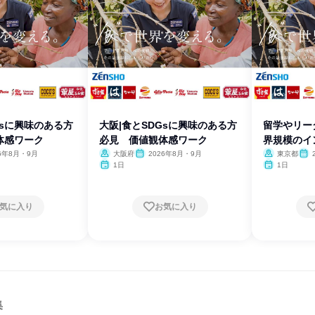
Gsに興味のある方
大阪|食とSDGsに興味のある方
留学やリー
体感ワーク
必見 価値観体感ワーク
界規模のイ
✨
26年8月・9月
大阪府
2026年8月・9月
東京都
1日
1日
気に入り
お気に入り
集