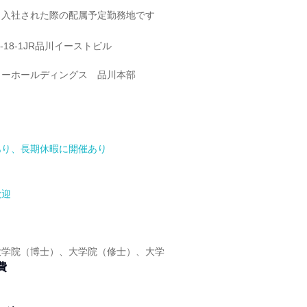
く入社された際の配属予定勤務地です
-18-1JR品川イーストビル
ョーホールディングス 品川本部
あり、長期休暇に開催あり
歓迎
】
大学院（博士）、大学院（修士）、大学
費