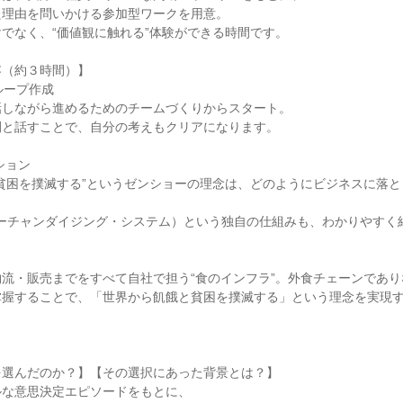
た理由を問いかける参加型ワークを用意。
でなく、“価値観に触れる”体験ができる時間です。
容（約３時間）】
グループ作成
話しながら進めるためのチームづくりからスタート。
間と話すことで、自分の考えもクリアになります。
ション
貧困を撲滅する”というゼンショーの理念は、どのようにビジネスに落
マーチャンダイジング・システム）という独自の仕組みも、わかりやすく
流・販売までをすべて自社で担う“食のインフラ”。外食チェーンであ
掌握することで、「世界から飢餓と貧困を撲滅する」という理念を実現
。
を選んだのか？】【その選択にあった背景とは？】
ルな意思決定エピソードをもとに、