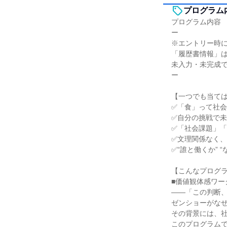
プログラム
プログラム内容
ー
※エントリー時
「履歴書情報」
未入力・未完成
ー
【一つでも当て
✅「食」って社
✅自分の挑戦で
✅「社会課題」
✅文理関係なく
✅“誰と働くか”
【こんなプログ
■価値観体感ワー
――「この判断
ゼンショーがな
その背景には、
このプログラム