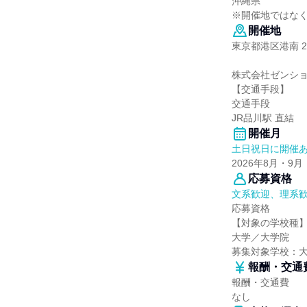
沖縄県
※開催地ではな
開催地
東京都港区港南 2
株式会社ゼンシ
【交通手段】
交通手段
JR品川駅 直結
開催月
土日祝日に開催
2026年8月・9月
応募資格
文系歓迎、理系
応募資格
【対象の学校種
大学／大学院
募集対象学校：
報酬・交通
報酬・交通費
なし