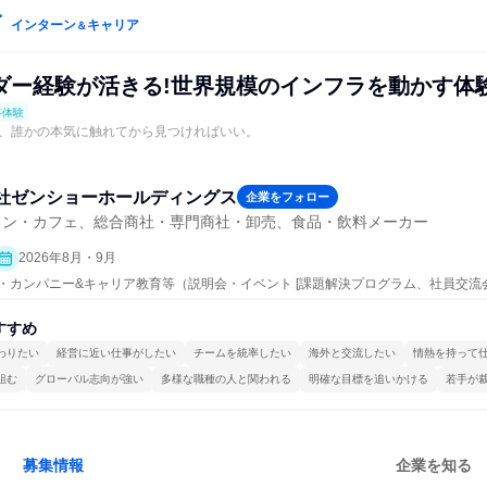
インターン
キャリア
＆
ダー経験が活きる!世界規模のインフラを動かす体
事体験
、誰かの本気に触れてから見つければいい。
社ゼンショーホールディングス
企業をフォロー
ラン・カフェ、総合商社・専門商社・卸売、食品・飲料メーカー
2026年8月・9月
ープン・カンパニー&キャリア教育等（説明会・イベント [課題解決プログラム、社員交
界研究]、仕事体験）
すすめ
わりたい
経営に近い仕事がしたい
チームを統率したい
海外と交流したい
情熱を持って
組む
グローバル志向が強い
多様な職種の人と関われる
明確な目標を追いかける
若手が
募集情報
企業を知る