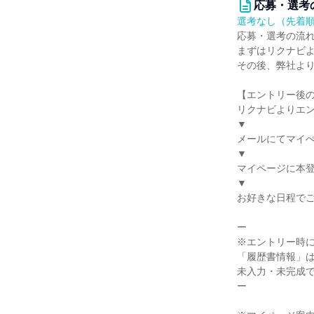
応募・選考
選考なし（先着
応募・選考の流
まずはリクナビ
その後、弊社よ
【エントリー後
リクナビよりエ
▼
メールにてマイぺ
▼
マイページに本
▼
お好きな日程で
ー
※エントリー時
「履歴書情報」
未入力・未完成
ー