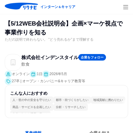
インターン
キャリア
＆
【5/12WEB会社説明会】企画×マーケ視点で
事業作りを知る
ただの説明で終わらない。 ”どう売れるか”まで理解する
株式会社インデンスタイル
企業をフォロー
飲食
オンライン
1日
2026年5月
27卒 | オープン・カンパニー&キャリア教育等
こんな人におすすめ
人・世の中の安全を守りたい
都市・街づくりがしたい
地域貢献に携わりたい
商品・サービスを企画したい
分析・リサーチしたい
自分の好きな場所で働ける