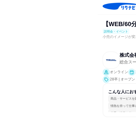
【WEB/6
説明会・イベント
小売のイメージが変
株式会
総合ス
オンライン
28卒 | オー
こんな人にお
商品・サービスを
情熱を持って仕事
若手が裁量を持て