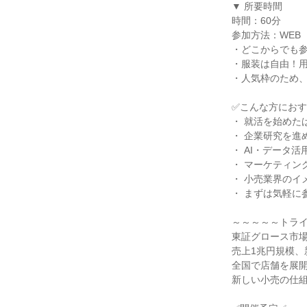
▼ 所要時間
時間：60分
参加方法：WEB
・どこからでも参
・服装は自由！
・人気枠のため、
✅こんな方にお
・ 就活を始めた
・ 企業研究を進
・ AI・データ
・ マーケティン
・ 小売業界のイ
・ まずは気軽に
～～～～～トラ
東証グロース市
売上1兆円規模
全国で店舗を展開
新しい小売の仕