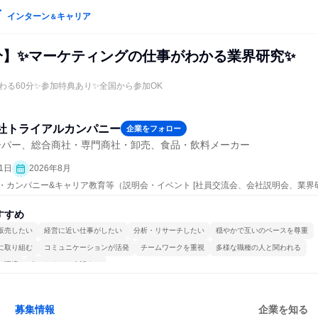
インターン
キャリア
＆
0分】✨マーケティングの仕事がわかる業界研究✨
わる60分✨参加特典あり✨全国から参加OK
社トライアルカンパニー
企業をフォロー
ーパー、総合商社・専門商社・卸売、食品・飲料メーカー
1日
2026年8月
プン・カンパニー&キャリア教育等（説明会・イベント [社員交流会、会社説明会、業界
すすめ
販売したい
経営に近い仕事がしたい
分析・リサーチしたい
穏やかで互いのペースを尊重
に取り組む
コミュニケーションが活発
チームワークを重視
多様な職種の人と関われる
る環境
人とたくさん会話する
募集情報
企業を知る