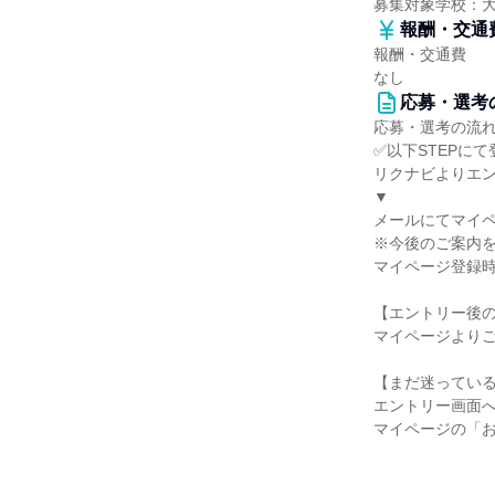
募集対象学校：
報酬・交通
報酬・交通費
なし
応募・選考
応募・選考の流
✅以下STEPに
リクナビよりエ
▼
メールにてマイ
※今後のご案内
マイページ登録時
【エントリー後
マイページより
【まだ迷ってい
エントリー画面
マイページの「