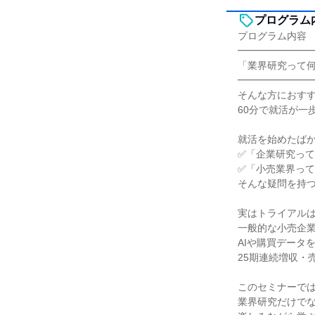
プログラム
プログラム内容
━━━━━━━
「業界研究って
━━━━━━━
そんな方におす
60分で就活が一
就活を始めたば
✅「企業研究っ
✅「小売業界っ
そんな疑問を持
実はトライアル
一般的な小売企
AIや購買データ
25期連続増収・
このセミナーで
業界研究だけで