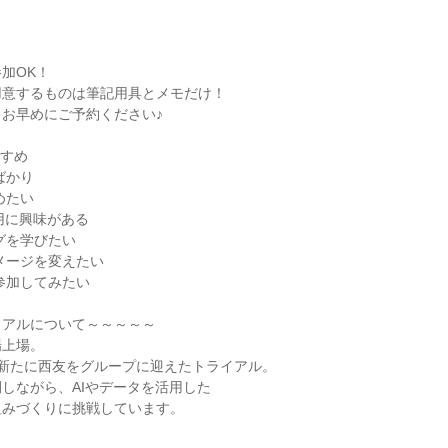
加OK！
用意するものは筆記用具とメモだけ！
お早めにご予約ください♪
すすめ
ばかり
めたい
活用に興味がある
グを学びたい
メージを変えたい
参加してみたい
イアルについて～～～～～
場上場。
、新たに西友をグループに迎えたトライアル。
しながら、AIやデータを活用した
組みづくりに挑戦しています。