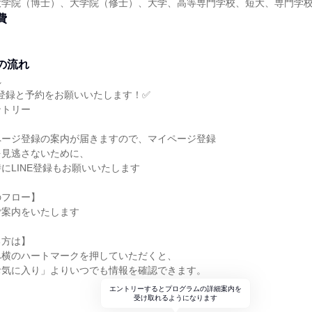
大学院（博士）、大学院（修士）、大学、高等専門学校、短大、専門学
費
の流れ
れ
て登録と予約をお願いいたします！✅
ントリー
ページ登録の案内が届きますので、マイページ登録
を見逃さないために、
にLINE登録もお願いいたします
のフロー】
ご案内をいたします
る方は】
へ横のハートマークを押していただくと、
お気に入り」よりいつでも情報を確認できます。
エントリーするとプログラムの詳細案内を
受け取れるようになります