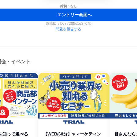
締切：なし
エントリー画面へ
原稿ID：
b077288c1e2ffc7b
問題を報告する
明会・イベント
を知って選べる
【WEB/60分】✨マーケティン
皆さんなら