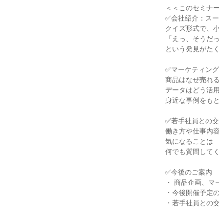
＜＜このセミナ
✅会社紹介：ス
クイズ形式で、
「えっ、そうだ
という発見がた
✅マーケティン
商品はなぜ売れ
データはどう活
身近な事例をも
✅若手社員との
働き方や仕事内
気になることは
何でも質問して
✅今後のご案内
・ 商品企画、マ
・今後開催予定
・若手社員との