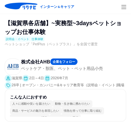
インターン
キャリア
＆
【滋賀県各店舗】~実務型~3daysペットショ
ップお仕事体験
説明会・イベント
仕事体験
ペットショップ「PetPlus（ペットプラス）」を全国で運営
株式会社AHB
企業をフォロー
ペットケア・獣医、ペット・ペット用品小売
滋賀県
2日～4日
2026年7月
28卒 | オープン・カンパニー&キャリア教育等（説明会・イベント [職場
見学会]、仕事体験）
こんな人におすすめ
人々に感動や笑いを届けたい
動物・生き物に携わりたい
商品・サービスの魅力を表現したい
情熱を持って仕事に取り組む
コミュニケーションが活発
チームワークを重視
女性が働きやすい環境で働ける
明確な目標を追いかける