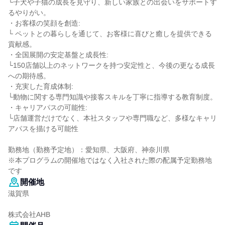
└子犬や子猫の成長を見守り、新しい家族との出会いをサポートす
るやりがい。
・お客様の笑顔を創造:
└ ペットとの暮らしを通じて、お客様に喜びと癒しを提供できる
貢献感。
・全国展開の安定基盤と成長性:
└150店舗以上のネットワークを持つ安定性と、今後の更なる成長
への期待感。
・充実した育成体制:
└動物に関する専門知識や接客スキルを丁寧に指導する教育制度。
・キャリアパスの可能性:
└店舗運営だけでなく、本社スタッフや専門職など、多様なキャリ
アパスを描ける可能性
勤務地（勤務予定地）：愛知県、大阪府、神奈川県
※本プログラムの開催地ではなく入社された際の配属予定勤務地
です
開催地
滋賀県
株式会社AHB