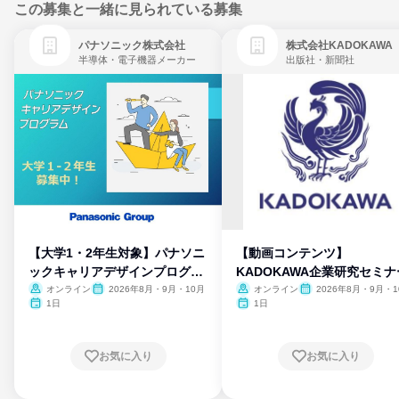
この募集と一緒に見られている募集
パナソニック株式会社
株式会社KADOKAWA
半導体・電子機器メーカー
出版社・新聞社
【大学1・2年生対象】パナソニ
【動画コンテンツ】
ックキャリアデザインプログラ
KADOKAWA企業研究セミナ
ム
オンライン
2026年8月・9月・10月
オンライン
2026年8月・9月・1
月・11月・12月
1日
1日
お気に入り
お気に入り