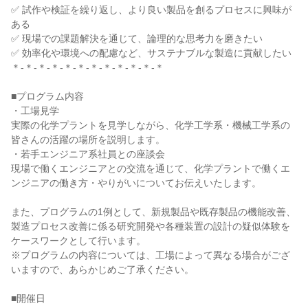
✅ 試作や検証を繰り返し、より良い製品を創るプロセスに興味が
ある
✅ 現場での課題解決を通じて、論理的な思考力を磨きたい
✅ 効率化や環境への配慮など、サステナブルな製造に貢献したい
＊-＊-＊-＊-＊-＊-＊-＊-＊-＊-＊-＊
■プログラム内容
・工場見学
実際の化学プラントを見学しながら、化学工学系・機械工学系の
皆さんの活躍の場所を説明します。
・若手エンジニア系社員との座談会
現場で働くエンジニアとの交流を通じて、化学プラントで働くエ
ンジニアの働き方・やりがいについてお伝えいたします。
また、プログラムの1例として、新規製品や既存製品の機能改善、
製造プロセス改善に係る研究開発や各種装置の設計の疑似体験を
ケースワークとして行います。
※プログラムの内容については、工場によって異なる場合がござ
いますので、あらかじめご了承ください。
■開催日