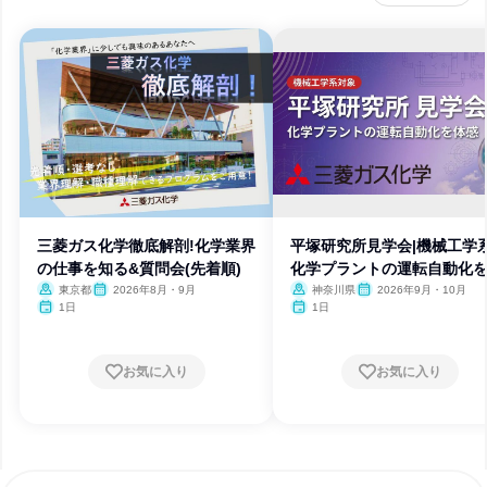
三菱ガス化学徹底解剖!化学業界
平塚研究所見学会|機械工学系
の仕事を知る&質問会(先着順)
化学プラントの運転自動化
感
東京都
2026年8月・9月
神奈川県
2026年9月・10月
1日
1日
お気に入り
お気に入り