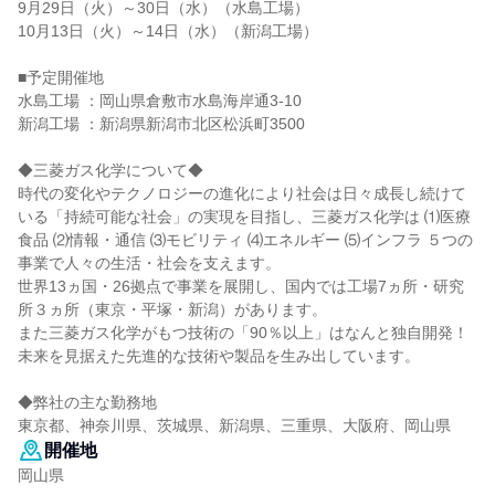
9月29日（火）～30日（水）（水島工場）
10月13日（火）～14日（水）（新潟工場）
■予定開催地
水島工場 ：岡山県倉敷市水島海岸通3-10
新潟工場 ：新潟県新潟市北区松浜町3500
◆三菱ガス化学について◆
時代の変化やテクノロジーの進化により社会は日々成長し続けて
いる「持続可能な社会」の実現を目指し、三菱ガス化学は ⑴医療
食品 ⑵情報・通信 ⑶モビリティ ⑷エネルギー ⑸インフラ ５つの
事業で人々の生活・社会を支えます。
世界13ヵ国・26拠点で事業を展開し、国内では工場7ヵ所・研究
所３ヵ所（東京・平塚・新潟）があります。
また三菱ガス化学がもつ技術の「90％以上」はなんと独自開発！
未来を見据えた先進的な技術や製品を生み出しています。
◆弊社の主な勤務地
東京都、神奈川県、茨城県、新潟県、三重県、大阪府、岡山県
開催地
岡山県