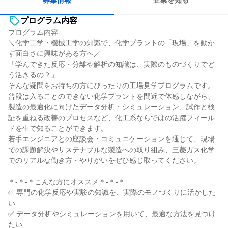
募集情報
企業を知る
プログラム内容
プログラム内容
＼化学工学・機械工学の知識で、化学プラントの「現場」を動か
す面白さに興味がある方へ／
「学んできた反応・分離や解析の知識は、実際のものづくりでど
う活きるの？」
そんな疑問をお持ちの方にぴったりの工場見学プログラムです。
普段は入ることのできない化学プラントを間近で体感しながら、
製造の最適化に向けたデータ分析・シミュレーション、試作と検
証を重ねる改善のプロセスなど、化工系ならではの活躍フィール
ドを生で知ることができます。
若手エンジニアとの座談会・コミュニケーションを通じて、現場
での課題解決やサステナブルな製造への取り組み、三菱ガス化学
でのリアルな働き方・やりがいをぜひ感じ取ってください。
＊-＊-＊こんな方にオススメ＊-＊-＊
✅ 専門の化学反応や実験の知識を、実際のモノづくりに活かした
い
✅ データ分析やシミュレーションを用いて、最適な方法を見つけ
たい