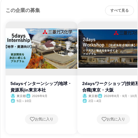
この企業の募集
すべて見る
5daysインターンシップ|地球・
2daysワークショップ|技術
資源系|in東京本社
合職|東京・大阪
東京都
2026年9月
東京都
2026年8月・9月・10月
月・12月
5日～10日
2日～4日
お気に入り
お気に入り