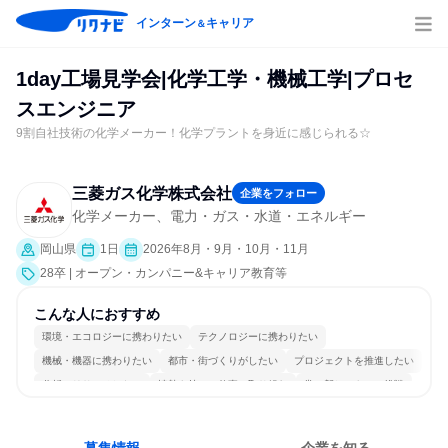
インターン
キャリア
＆
1day工場見学会|化学工学・機械工学|プロセ
スエンジニア
9割自社技術の化学メーカー！化学プラントを身近に感じられる☆
三菱ガス化学株式会社
企業をフォロー
化学メーカー、電力・ガス・水道・エネルギー
岡山県
1日
2026年8月・9月・10月・11月
28卒 | オープン・カンパニー&キャリア教育等
こんな人におすすめ
環境・エコロジーに携わりたい
テクノロジーに携わりたい
機械・機器に携わりたい
都市・街づくりがしたい
プロジェクトを推進したい
分析・リサーチしたい
情熱を持って仕事に取り組む
常に新しいものに挑戦
チームワークを重視
若手が裁量を持てる環境