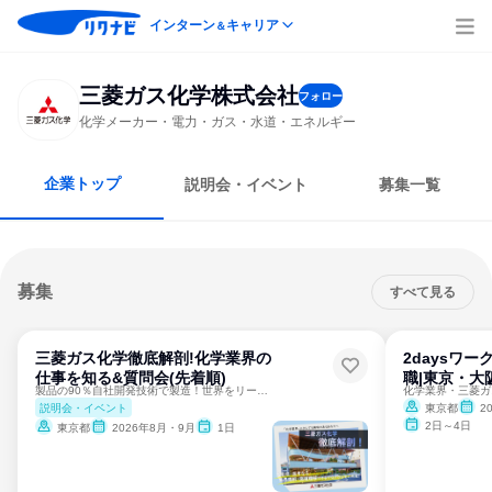
インターン
キャリア
＆
三菱ガス化学株式会社
フォロー
化学メーカー・電力・ガス・水道・エネルギー
企業トップ
説明会・イベント
募集一覧
募集
すべて見る
三菱ガス化学徹底解剖!化学業界の
2daysワ
仕事を知る&質問会(先着順)
職|東京・大
製品の90％自社開発技術で製造！世界をリードする化学メーカー
説明会・イベント
東京都
2
2日～4日
東京都
2026年8月・9月
1日