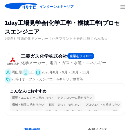
インターン
キャリア
＆
1day工場見学会|化学工学・機械工学|プロセ
スエンジニア
9割自社技術の化学メーカー！化学プラントを身近に感じられる☆
三菱ガス化学株式会社
企業をフォロー
化学メーカー、電力・ガス・水道・エネルギー
岡山県
1日
2026年8月・9月・10月・11月
28卒 | オープン・カンパニー&キャリア教育等
こんな人におすすめ
環境・エコロジーに携わりたい
テクノロジーに携わりたい
機械・機器に携わりたい
都市・街づくりがしたい
プロジェクトを推進したい
分析・リサーチしたい
情熱を持って仕事に取り組む
常に新しいものに挑戦
チームワークを重視
若手が裁量を持てる環境