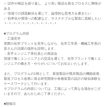
✅ 試作や検証を繰り返し、より良い製品を創るプロセスに興味が
ある
✅ 現場での課題解決を通じて、論理的な思考力を磨きたい
✅ 効率化や環境への配慮など、サステナブルな製造に貢献したい
＊-＊-＊-＊-＊-＊-＊-＊-＊-＊-＊-＊
■プログラム内容
・工場見学
実際の化学プラントを見学しながら、化学工学系・機械工学系の
皆さんの活躍の場所を説明します。
・若手エンジニア系社員との座談会
現場で働くエンジニアとの交流を通じて、化学プラントで働くエ
ンジニアの働き方・やりがいについてお伝えいたします。
また、プログラムの1例として、新規製品や既存製品の機能改善、
製造プロセス改善に係る研究開発や各種装置の設計の疑似体験を
ケースワークとして行います。
※プログラムの内容については、工場によって異なる場合がござ
いますので、あらかじめご了承ください。
■開催日