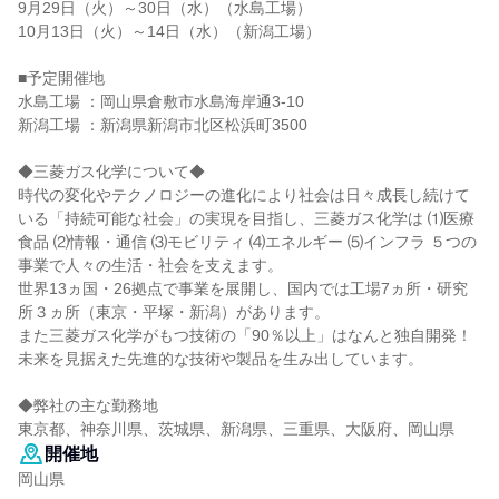
9月29日（火）～30日（水）（水島工場）
10月13日（火）～14日（水）（新潟工場）
■予定開催地
水島工場 ：岡山県倉敷市水島海岸通3-10
新潟工場 ：新潟県新潟市北区松浜町3500
◆三菱ガス化学について◆
時代の変化やテクノロジーの進化により社会は日々成長し続けて
いる「持続可能な社会」の実現を目指し、三菱ガス化学は ⑴医療
食品 ⑵情報・通信 ⑶モビリティ ⑷エネルギー ⑸インフラ ５つの
事業で人々の生活・社会を支えます。
世界13ヵ国・26拠点で事業を展開し、国内では工場7ヵ所・研究
所３ヵ所（東京・平塚・新潟）があります。
また三菱ガス化学がもつ技術の「90％以上」はなんと独自開発！
未来を見据えた先進的な技術や製品を生み出しています。
◆弊社の主な勤務地
東京都、神奈川県、茨城県、新潟県、三重県、大阪府、岡山県
開催地
岡山県