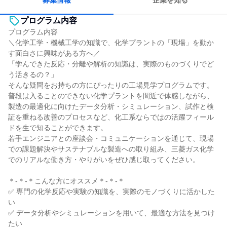
募集情報
企業を知る
プログラム内容
プログラム内容
＼化学工学・機械工学の知識で、化学プラントの「現場」を動か
す面白さに興味がある方へ／
「学んできた反応・分離や解析の知識は、実際のものづくりでど
う活きるの？」
そんな疑問をお持ちの方にぴったりの工場見学プログラムです。
普段は入ることのできない化学プラントを間近で体感しながら、
製造の最適化に向けたデータ分析・シミュレーション、試作と検
証を重ねる改善のプロセスなど、化工系ならではの活躍フィール
ドを生で知ることができます。
若手エンジニアとの座談会・コミュニケーションを通じて、現場
での課題解決やサステナブルな製造への取り組み、三菱ガス化学
でのリアルな働き方・やりがいをぜひ感じ取ってください。
＊-＊-＊こんな方にオススメ＊-＊-＊
✅ 専門の化学反応や実験の知識を、実際のモノづくりに活かした
い
✅ データ分析やシミュレーションを用いて、最適な方法を見つけ
たい