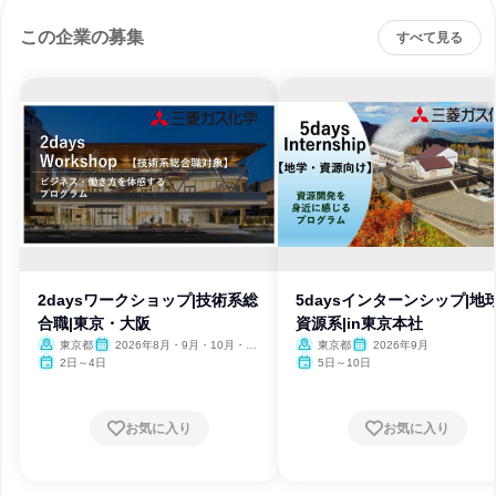
この企業の募集
すべて見る
2daysワークショップ|技術系総
5daysインターンシップ|地
合職|東京・大阪
資源系|in東京本社
東京都
2026年8月・9月・10月・11
東京都
2026年9月
月・12月
2日～4日
5日～10日
お気に入り
お気に入り