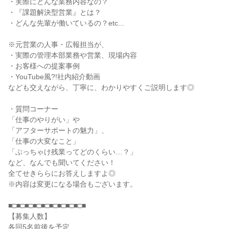
・実際にどんな業務内容なの？
・『課題解決型営業』とは？
・どんな先輩が働いているの？etc...
※元営業の人事・広報担当が、
・実際の管理本部業務や営業、現場内容
・お客様への提案事例
・YouTube風?!社内紹介動画
なども交えながら、丁寧に、わかりやすくご説明します◎
・質問コーナー
「仕事のやりがい」や
「アフターサポートの魅力」、
「仕事の大変なこと」
「ぶっちゃけ残業ってどのくらい…？」
など、なんでも聞いてください！
全てせきららにお答えしますよ◎
※内容は変更になる場合もございます。
■□■□■□■□■□■□■□■□■□■
【募集人数】
各回5名前後を予定