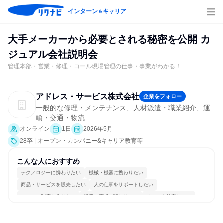
インターン
キャリア
＆
大手メーカーから必要とされる秘密を公開 カ
ジュアル会社説明会
管理本部・営業・修理・コール現場管理の仕事・事業がわかる！
アドレス・サービス株式会社
企業をフォロー
一般的な修理・メンテナンス、人材派遣・職業紹介、運
輸・交通・物流
オンライン
1日
2026年5月
28卒 | オープン・カンパニー&キャリア教育等
こんな人におすすめ
テクノロジーに携わりたい
機械・機器に携わりたい
商品・サービスを販売したい
人の仕事をサポートしたい
ルールや制度を作りたい
採用・育成に関わりたい
チームを統率したい
コミュニケーションが活発
チームワークを重視
多様な職種の人と関われる