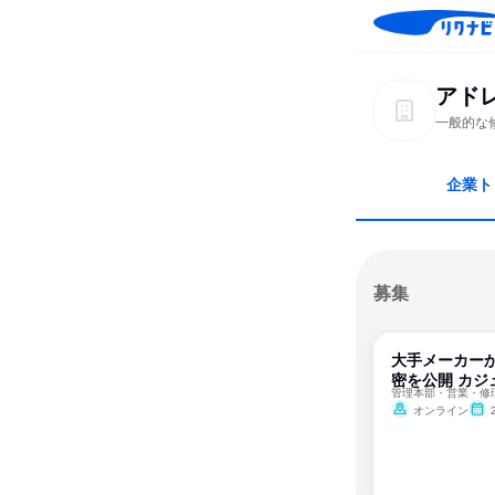
アド
一般的な
企業ト
募集
大手メーカー
密を公開 カジ
オンライン