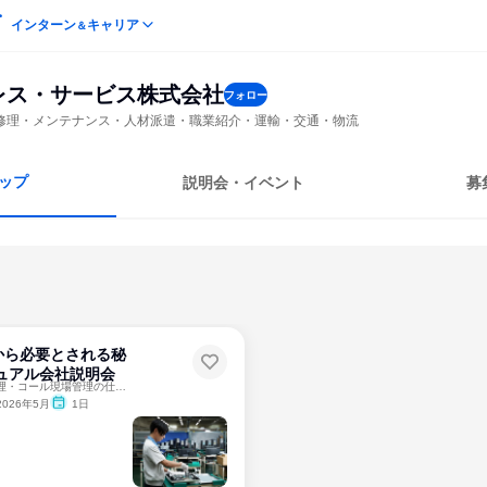
インターン
キャリア
＆
レス・サービス株式会社
フォロー
修理・メンテナンス・人材派遣・職業紹介・運輸・交通・物流
ップ
説明会・イベント
募
から必要とされる秘
ュアル会社説明会
管理本部・営業・修理・コール現場管理の仕事・事業がわかる！
2026年5月
1日