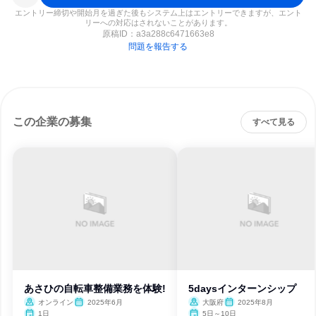
エントリー締切や開始月を過ぎた後もシステム上はエントリーできますが、エント
リーへの対応はされないことがあります。
原稿ID：
a3a288c6471663e8
問題を報告する
この企業の募集
すべて見る
あさひの自転車整備業務を体験!
5daysインターンシップ
オンライン
2025年6月
大阪府
2025年8月
1日
5日～10日