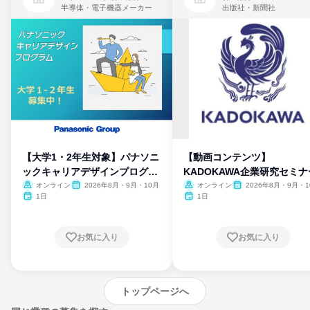
半導体・電子機器メーカー
出版社・新聞社
【大学1・2年生対象】パナソニ
【動画コンテンツ】
ックキャリアデザインプログラ
KADOKAWA企業研究セミナ
ム
オンライン
2026年8月・9月・10月
オンライン
2026年8月・9月・1
月・11月・12月
1日
1日
お気に入り
お気に入り
トップページへ