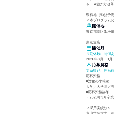
ャー #働き方改革
勤務地（勤務予
※本プログラム
開催地
東京都港区浜松町1
東京支店
開催月
長期休暇に開催
2026年8月・9月
応募資格
文系歓迎、理系
応募資格
■対象の学校種
大学／大学院／
■応募資格詳細
・2028年3月卒
＜採用実績校＞
青山学院大学、