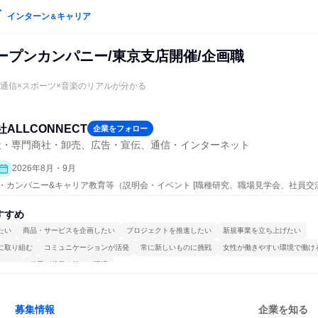
インターン
キャリア
＆
ープンカンパニー/東京支店開催/企画職
で通信×スポーツ×音楽のリアルが分かる
ALLCONNECT
企業をフォロー
社・専門商社・卸売、広告・宣伝、通信・インターネット
2026年8月・9月
ープン・カンパニー&キャリア教育等（説明会・イベント [職種研究、職場見学会、社員
、業界研究]）
すすめ
たい
商品・サービスを企画したい
プロジェクトを推進したい
新規事業を立ち上げたい
に取り組む
コミュニケーションが活発
常に新しいものに挑戦
女性が働きやすい環境で働け
かける
若手が裁量を持てる環境
募集情報
企業を知る