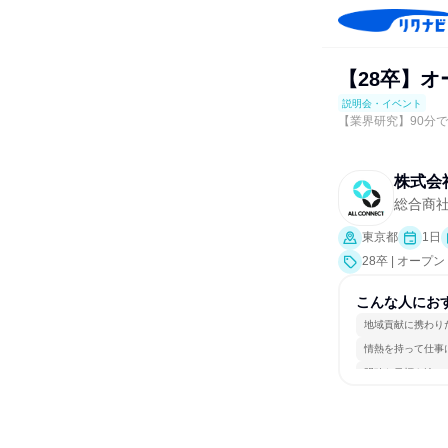
【28卒】オ
説明会・イベント
【業界研究】90分
株式会社
総合商
東京都
1日
28卒 | オ
ト、会社説明会
こんな人にお
地域貢献に携わり
情熱を持って仕事
明確な目標を追い