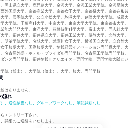
学、岡山県立大学、鹿児島大学、金沢大学、金沢工業大学院、金沢星陵
関西外国語大学、京都産業大学、京都女子大学、京都橘大学、京都造形
畿大学、國學院大学、公立小松大学、駒澤大学、創価大学大学院、成蹊
大学大学院、千葉商科大学、中京大学、東京大学大学院、東京都市大学
職業能力開発大学、東洋大学、豊橋技術科学大学、富山大学、同志社大
育大学、福井大学、福井県立大学、福井工業大学、佛教大学、文教大学
学、明治学院大学、名城大学、武庫川女子大学、横浜国立大学、立命館
愛女子短期大学、国際短期大学、情報経営イノベーション専門職大学、
校、名古屋外語・ホテル・ブライダル専門学校、名古屋工学院専門学校
ダンス専門学校、福井情報ITクリエイター専門学校、専門学校大阪ビ
大学院（博士）、大学院（修士）、大学、短大、専門学校
費
支給はありません。
の流れ
順）、適性検査なし、グループワークなし、筆記試験なし
れ
からエントリー下さい。
て、詳細のご連絡をいたします。