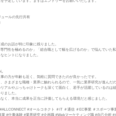
催を予定しています。まずはエントリーをお願いいたします。
ジュールの先行共有
内
育成のお話が特に印象に残りました。
「専門性を極めるのか」「総合職として幅を広げるのか」で悩んでいた
きなヒントになりました。
さん
人事の方が年齢も近く、気軽に質問できたのが良かったです。
く、さまざまな職種・業界に触れられるので、一気に業界研究が進んだ
のリアルやぶっちゃけトークも深くて面白く、若手が活躍しているのは
かりました。
係なく、本当に成果を正当に評価してもらえる環境だと感じました。
CT #ALLCONNECT #オールコネクト ＃IT ＃通信 ＃EC事業 ＃スポーツ
業 #仕事体験 #業界研究 #企画職 #Webマーケティング職 #自己分析 