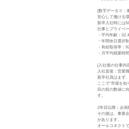
[数字データⅡ：
安心して働ける
新卒入社時には5
仕事とプライベ
・平均年齢：32.
・年間休日選択制
・有給取得率：92
・月平均残業時間
[入社後の仕事内容
入社直後：営業
新卒社員はまず
ここで“市場を知
目の前の数値に
す。
2年目以降：企画
その後は、事業
があります。
オールコネクトで