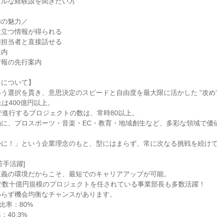
アルな経験談を聞きたい方
加の魅力／
役立つ情報が得られる
用担当者と直接話せる
案内
情報の先行案内
トについて】
う選択を貫き、意思決定のスピードと自由度を最大限に活かした “攻め”
上は400億円以上。
で進行するプロジェクトの数は、常時80以上。
軸に、プロスポーツ・音楽・EC・教育・地域創生など、多彩な領域で価
かに！」という企業理念のもと、型にはまらず、常に次なる挑戦を続け
若手活躍]
主義の環境だからこそ、最短でのキャリアアップが可能。
で数十億円規模のプロジェクトを任されている事業部長も多数活躍！
わらず機会均衡なチャンスがあります。
比率：80%
40.3%