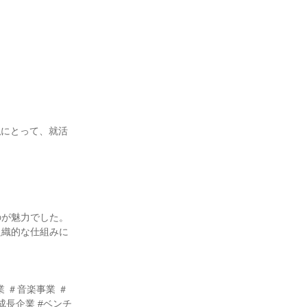
私にとって、就活
のが魅力でした。
組織的な仕組みに
事業 ＃音楽事業 ＃
#成長企業 #ベンチ