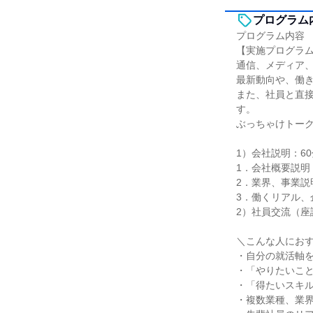
プログラム
プログラム内容
【実施プログラ
通信、メディア
最新動向や、働
また、社員と直
す。
ぶっちゃけトー
1）会社説明：60
1．会社概要説明
2．業界、事業説
3．働くリアル、
2）社員交流（座
＼こんな人にお
・自分の就活軸
・「やりたいこ
・「得たいスキ
・複数業種、業