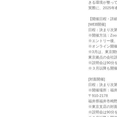
きる環境が整っ
実際に、2025
【開催日程・詳
[WEB開催]
日程：決まり次
※開催方法：Zoo
※エントリー後、
※オンライン開
※3月は、東京開
東京拠点の会社説
※説明会は90分
※３月以降も開
[対面開催]
日程：決まり次
※開催場所：福
〒910-2178
福井県福井市栂野
※東京支店の対面
※説明会は90分