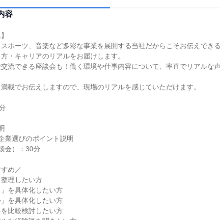
内容
ム】
、スポーツ、音楽など多彩な事業を展開する当社だからこそお伝えでき
き方・キャリアのリアルをお届けします。
接交流できる座談会も！働く環境や仕事内容について、率直でリアルな
ク満載でお伝えしますので、現場のリアルを感じていただけます。
分
明
企業選びのポイント説明
談会）：30分
すすめ／
を整理したい方
と」を具体化したい方
ル」を具体化したい方
界を比較検討したい方