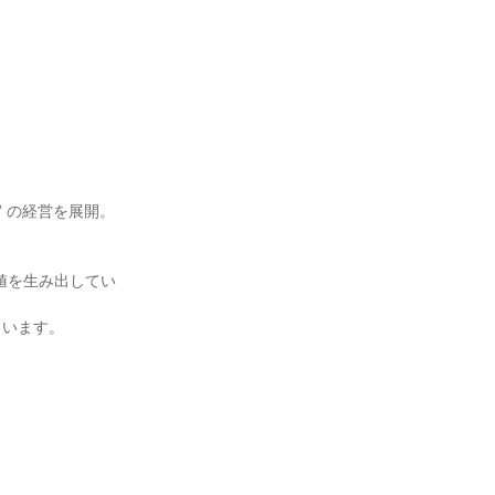
 の経営を展開。
値を生み出してい
ています。