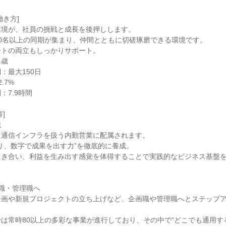
働き方]
環境が、社員の挑戦と成長を後押しします。
0名以上の同期が集まり、仲間とともに切磋琢磨できる環境です。
ートの両立もしっかりサポート。
4歳
：最大150日
.7%
：7.9時間
]
職
、通信インフラを扱う内勤営業に配属されます。
り、数字で成果を出す力”を徹底的に養成。
向き合い、利益を生み出す感覚を体得することで実践的なビジネス基盤
職・管理職へ
企画や新規プロジェクトの立ち上げなど、企画職や管理職へとステップ
は常時80以上の多彩な事業が進行しており、その中で“どこでも通用す