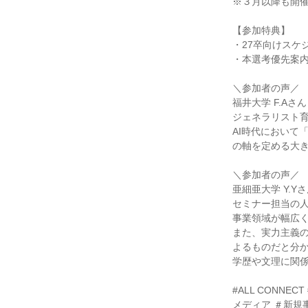
※３月以降も開
【参加特典】
・27卒向けスケ
・本選考優先案
＼参加者の声／
福井大学 F.Aさん
ジェネラリスト
AI時代において
の軸を定める大
＼参加者の声／
亜細亜大学 Y.Y
セミナー担当の
事業領域が幅広
また、実力主義
よるものだと分
学歴や文理に関
#ALL CONNE
メディア ＃新規事