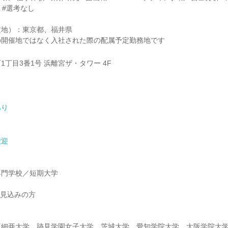
 #選考なし
定地）：東京都、福井県
の開催地ではなく入社された際の配属予定勤務地です
丁目3番1号 浜離宮ザ・タワー 4F
あり
歓迎
専門学校／短期大学
業見込みの方
亜細亜大学、跡見学園女子大学、茨城大学、愛知学院大学、大阪学院大