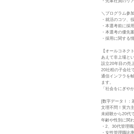
・先輩社員のリ
＼プログラム参
・就活のコツ、
・本選考前に採
・本選考の優先
・採用に関する
【オールコネク
あえて非上場とい
設立20年目の売
20社程の子会社
通信インフラを
ます。
「社会をにぎや
[数字データⅠ：
文理不問！実力
未経験から20代
年齢や性別に関
・2、30代管理職
・女性管理職比率：