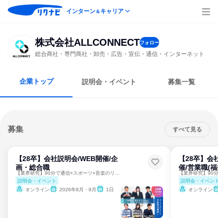
インターン
キャリア
＆
株式会社ALLCONNECT
フォロー
総合商社・専門商社・卸売・広告・宣伝・通信・インターネット
企業トップ
説明会・イベント
募集一覧
募集
すべて見る
【28卒】会社説明会/WEB開催/企
【28卒】会
画・総合職
催/営業職(福
【業界研究】90分で通信×スポーツ×音楽のリアルが分かる
説明会・イベント
説明会・イベン
オンライン
2026年8月・9月
1日
オンライン