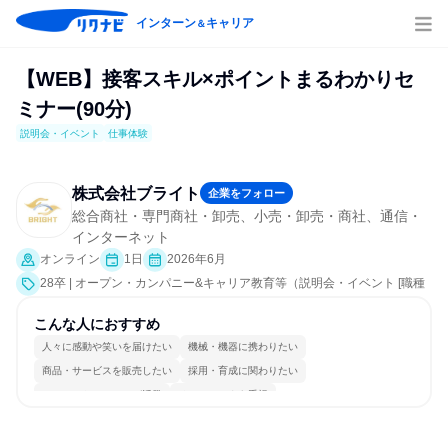
インターン
キャリア
＆
【WEB】接客スキル×ポイントまるわかりセ
ミナー(90分)
説明会・イベント
仕事体験
株式会社ブライト
企業をフォロー
総合商社・専門商社・卸売、小売・卸売・商社、通信・
インターネット
オンライン
1日
2026年6月
28卒 | オープン・カンパニー&キャリア教育等（説明会・イベント [職種
研究、職場見学会、社員交流会、就活サポート、会社説明会、業界研
究]、仕事体験）
こんな人におすすめ
人々に感動や笑いを届けたい
機械・機器に携わりたい
商品・サービスを販売したい
採用・育成に関わりたい
コミュニケーションが活発
チームワークを重視
女性が働きやすい環境で働ける
明確な目標を追いかける
若手が裁量を持てる環境
人とたくさん会話する