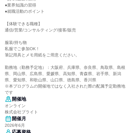
●業界知識の習得
●就職活動のポイント
【体験できる職種】
通信/営業/コンサルティング/接客/販売
服装/持ち物
私服でご参加OK！
筆記用具とメモ用紙をご用意ください。
勤務地（勤務予定地）：大阪府、兵庫県、奈良県、鳥取県、島根
県、岡山県、広島県、愛媛県、高知県、青森県、岩手県、新潟
県、愛知県、和歌山県、山口県、徳島県、香川県
※本プログラムの開催地ではなく入社された際の配属予定勤務地
です
開催地
オンライン
株式会社ブライト
開催月
2026年6月
応募資格