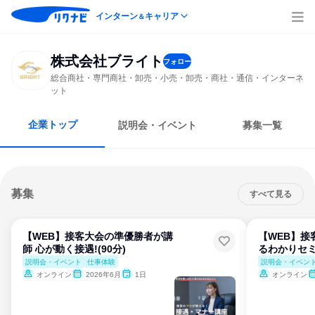
インターン
キャリア
＆
株式会社ブライト
フォロー
総合商社・専門商社・卸売・小売・卸売・商社・通信・インターネ
ット
企業トップ
説明会・イベント
募集一覧
募集
すべて見る
【WEB】接客大会の準優勝者が講
【WEB】接
師 心が動く接遇!(90分)
るわかりセミ
説明会・イベント
仕事体験
説明会・イベン
オンライン
2026年6月
1日
オンライン