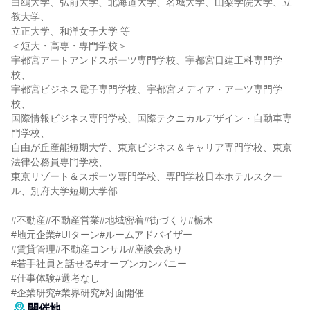
白鴎大学、弘前大学、北海道大学、名城大学、山梨学院大学、立
教大学、
立正大学、和洋女子大学 等
＜短大・高専・専門学校＞
宇都宮アートアンドスポーツ専門学校、宇都宮日建工科専門学
校、
宇都宮ビジネス電子専門学校、宇都宮メディア・アーツ専門学
校、
国際情報ビジネス専門学校、国際テクニカルデザイン・自動車専
門学校、
自由が丘産能短期大学、東京ビジネス＆キャリア専門学校、東京
法律公務員専門学校、
東京リゾート＆スポーツ専門学校、専門学校日本ホテルスクー
ル、別府大学短期大学部
#不動産#不動産営業#地域密着#街づくり#栃木
#地元企業#UIターン#ルームアドバイザー
#賃貸管理#不動産コンサル#座談会あり
#若手社員と話せる#オープンカンパニー
#仕事体験#選考なし
#企業研究#業界研究#対面開催
開催地