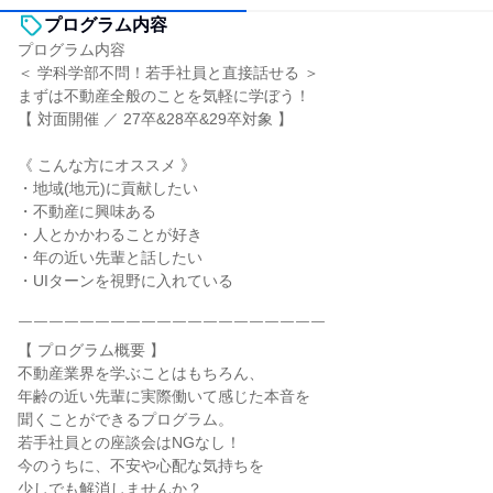
プログラム内容
プログラム内容
＜ 学科学部不問！若手社員と直接話せる ＞
まずは不動産全般のことを気軽に学ぼう！
【 対面開催 ／ 27卒&28卒&29卒対象 】
《 こんな方にオススメ 》
・地域(地元)に貢献したい
・不動産に興味ある
・人とかかわることが好き
・年の近い先輩と話したい
・UIターンを視野に入れている
￣￣￣￣￣￣￣￣￣￣￣￣￣￣￣￣￣￣￣￣
【 プログラム概要 】
不動産業界を学ぶことはもちろん、
年齢の近い先輩に実際働いて感じた本音を
聞くことができるプログラム。
若手社員との座談会はNGなし！
今のうちに、不安や心配な気持ちを
少しでも解消しませんか？