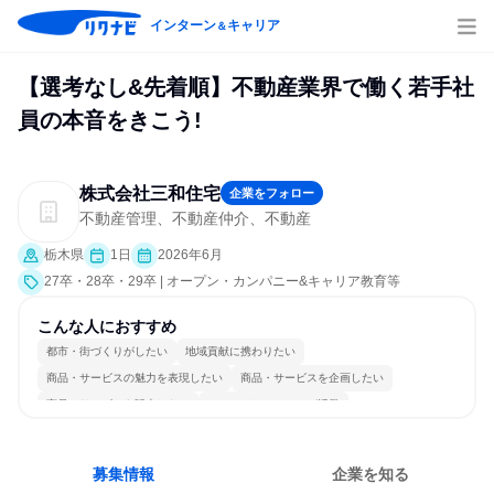
インターン
キャリア
＆
【選考なし&先着順】不動産業界で働く若手社
員の本音をきこう!
株式会社三和住宅
企業をフォロー
不動産管理、不動産仲介、不動産
栃木県
1日
2026年6月
27卒・28卒・29卒 | オープン・カンパニー&キャリア教育等
こんな人におすすめ
都市・街づくりがしたい
地域貢献に携わりたい
商品・サービスの魅力を表現したい
商品・サービスを企画したい
商品・サービスを販売したい
コミュニケーションが活発
常に新しいものに挑戦
チームワークを重視
長く同じ会社に居続けられる
人とたくさん会話する
募集情報
企業を知る