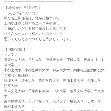
￣￣￣￣￣￣￣￣￣￣￣￣￣￣￣￣￣￣￣￣
【 株式会社 三和住宅 】
～ 人と街をつなごう。 ～
私たち三和住宅は、地域に根づいて
土地や建物に対するニーズを把握し
ご満足いただける形で橋渡しすることで
たくさんの人に「栃木に住みたい」と
思ってもらえる街づくりを目指しています。
【 採用実績 】
＜大学＞
青森公立大学、足利大学、亜細亜大学、茨城大学、茨城キリスト
教大学、
宇都宮大学、宇都宮共和大学、神奈川大学、関東職業能力開発大
学校（応用課程）、
駒澤大学、埼玉大学、作新学院大学、芝浦工業大学、創価大学、
拓殖大学、
大東文化大学、千葉商科大学、中央大学、都留文科大学、帝京大
学、
東京農業大学、東北学院大学、東洋大学、獨協大学、日本大学、
日本工業大学、