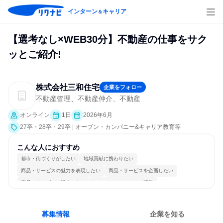
インターン
キャリア
＆
【選考なし×WEB30分】不動産の仕事をサク
ッとご紹介!
株式会社三和住宅
企業をフォロー
不動産管理、不動産仲介、不動産
オンライン
1日
2026年6月
27卒・28卒・29卒 | オープン・カンパニー&キャリア教育等
こんな人におすすめ
都市・街づくりがしたい
地域貢献に携わりたい
商品・サービスの魅力を表現したい
商品・サービスを企画したい
商品・サービスを販売したい
コミュニケーションが活発
常に新しいものに挑戦
チームワークを重視
長く同じ会社に居続けられる
人とたくさん会話する
募集情報
企業を知る