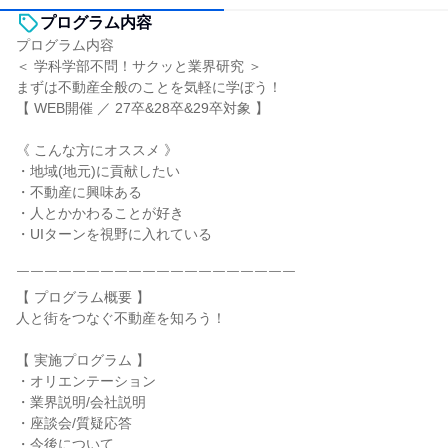
プログラム内容
プログラム内容
＜ 学科学部不問！サクッと業界研究 ＞
まずは不動産全般のことを気軽に学ぼう！
【 WEB開催 ／ 27卒&28卒&29卒対象 】
《 こんな方にオススメ 》
・地域(地元)に貢献したい
・不動産に興味ある
・人とかかわることが好き
・UIターンを視野に入れている
￣￣￣￣￣￣￣￣￣￣￣￣￣￣￣￣￣￣￣￣
【 プログラム概要 】
人と街をつなぐ不動産を知ろう！
【 実施プログラム 】
・オリエンテーション
・業界説明/会社説明
・座談会/質疑応答
・今後について