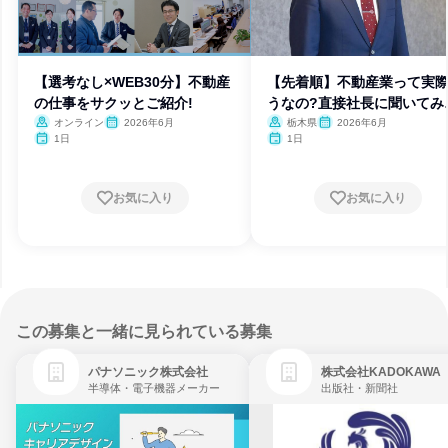
【選考なし×WEB30分】不動産
【先着順】不動産業って実
の仕事をサクッとご紹介!
うなの?直接社長に聞いてみ
う!
オンライン
2026年6月
栃木県
2026年6月
1日
1日
お気に入り
お気に入り
この募集と一緒に見られている募集
パナソニック株式会社
株式会社KADOKAWA
半導体・電子機器メーカー
出版社・新聞社