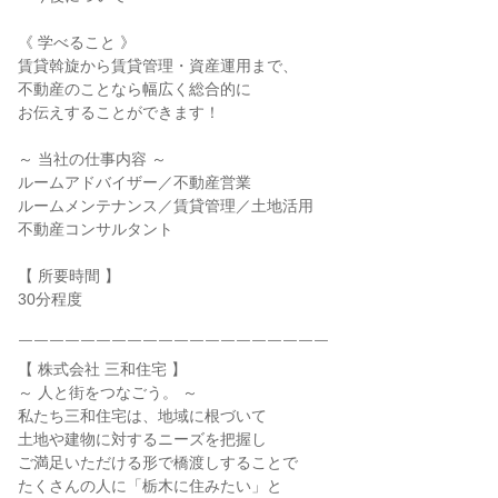
《 学べること 》
賃貸斡旋から賃貸管理・資産運用まで、
不動産のことなら幅広く総合的に
お伝えすることができます！
～ 当社の仕事内容 ～
ルームアドバイザー／不動産営業
ルームメンテナンス／賃貸管理／土地活用
不動産コンサルタント
【 所要時間 】
30分程度
￣￣￣￣￣￣￣￣￣￣￣￣￣￣￣￣￣￣￣￣
【 株式会社 三和住宅 】
～ 人と街をつなごう。 ～
私たち三和住宅は、地域に根づいて
土地や建物に対するニーズを把握し
ご満足いただける形で橋渡しすることで
たくさんの人に「栃木に住みたい」と