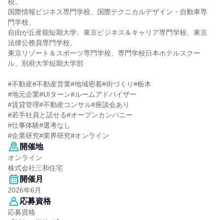
校、
国際情報ビジネス専門学校、国際テクニカルデザイン・自動車専
門学校、
自由が丘産能短期大学、東京ビジネス＆キャリア専門学校、東京
法律公務員専門学校、
東京リゾート＆スポーツ専門学校、専門学校日本ホテルスクー
ル、別府大学短期大学部
#不動産#不動産営業#地域密着#街づくり#栃木
#地元企業#UIターン#ルームアドバイザー
#賃貸管理#不動産コンサル#座談会あり
#若手社員と話せる#オープンカンパニー
#仕事体験#選考なし
#企業研究#業界研究#オンライン
開催地
オンライン
株式会社三和住宅
開催月
2026年6月
応募資格
応募資格