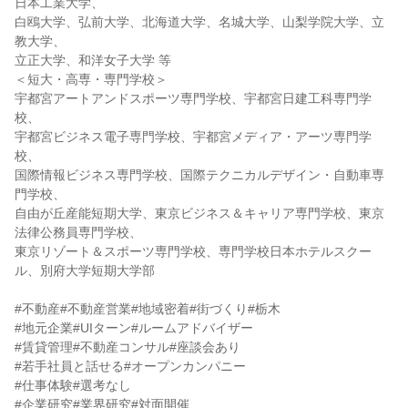
日本工業大学、
白鴎大学、弘前大学、北海道大学、名城大学、山梨学院大学、立
教大学、
立正大学、和洋女子大学 等
＜短大・高専・専門学校＞
宇都宮アートアンドスポーツ専門学校、宇都宮日建工科専門学
校、
宇都宮ビジネス電子専門学校、宇都宮メディア・アーツ専門学
校、
国際情報ビジネス専門学校、国際テクニカルデザイン・自動車専
門学校、
自由が丘産能短期大学、東京ビジネス＆キャリア専門学校、東京
法律公務員専門学校、
東京リゾート＆スポーツ専門学校、専門学校日本ホテルスクー
ル、別府大学短期大学部
#不動産#不動産営業#地域密着#街づくり#栃木
#地元企業#UIターン#ルームアドバイザー
#賃貸管理#不動産コンサル#座談会あり
#若手社員と話せる#オープンカンパニー
#仕事体験#選考なし
#企業研究#業界研究#対面開催