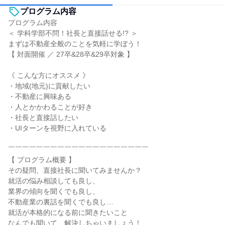
プログラム内容
プログラム内容
＜ 学科学部不問！社長と直接話せる!? ＞
まずは不動産全般のことを気軽に学ぼう！
【 対面開催 ／ 27卒&28卒&29卒対象 】
《 こんな方にオススメ 》
・地域(地元)に貢献したい
・不動産に興味ある
・人とかかわることが好き
・社長と直接話したい
・UIターンを視野に入れている
￣￣￣￣￣￣￣￣￣￣￣￣￣￣￣￣￣￣￣￣
【 プログラム概要 】
その疑問、直接社長に聞いてみませんか？
就活の悩み相談しても良し、
業界の傾向を聞くでも良し、
不動産業の裏話を聞くでも良し…
就活が本格的になる前に聞きたいこと
なんでも聞いて、解決しちゃいましょう！