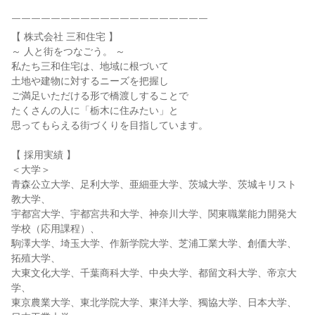
￣￣￣￣￣￣￣￣￣￣￣￣￣￣￣￣￣￣￣￣
【 株式会社 三和住宅 】
～ 人と街をつなごう。 ～
私たち三和住宅は、地域に根づいて
土地や建物に対するニーズを把握し
ご満足いただける形で橋渡しすることで
たくさんの人に「栃木に住みたい」と
思ってもらえる街づくりを目指しています。
【 採用実績 】
＜大学＞
青森公立大学、足利大学、亜細亜大学、茨城大学、茨城キリスト
教大学、
宇都宮大学、宇都宮共和大学、神奈川大学、関東職業能力開発大
学校（応用課程）、
駒澤大学、埼玉大学、作新学院大学、芝浦工業大学、創価大学、
拓殖大学、
大東文化大学、千葉商科大学、中央大学、都留文科大学、帝京大
学、
東京農業大学、東北学院大学、東洋大学、獨協大学、日本大学、