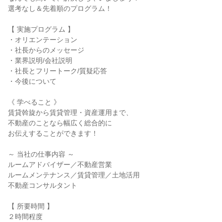
選考なし＆先着順のプログラム！
【 実施プログラム 】
・オリエンテーション
・社長からのメッセージ
・業界説明/会社説明
・社長とフリートーク/質疑応答
・今後について
《 学べること 》
賃貸斡旋から賃貸管理・資産運用まで、
不動産のことなら幅広く総合的に
お伝えすることができます！
～ 当社の仕事内容 ～
ルームアドバイザー／不動産営業
ルームメンテナンス／賃貸管理／土地活用
不動産コンサルタント
【 所要時間 】
２時間程度