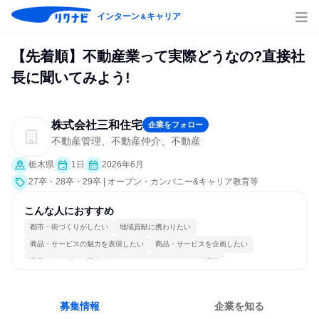
インターン
キャリア
＆
【先着順】不動産業って実際どうなの?直接社
長に聞いてみよう!
株式会社三和住宅
企業をフォロー
不動産管理、不動産仲介、不動産
栃木県
1日
2026年6月
27卒・28卒・29卒 | オープン・カンパニー&キャリア教育等
こんな人におすすめ
都市・街づくりがしたい
地域貢献に携わりたい
商品・サービスの魅力を表現したい
商品・サービスを企画したい
商品・サービスを販売したい
コミュニケーションが活発
常に新しいものに挑戦
チームワークを重視
長く同じ会社に居続けられる
人とたくさん会話する
募集情報
企業を知る