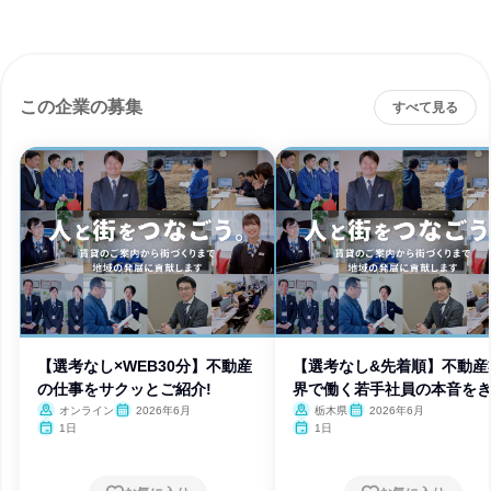
この企業の募集
すべて見る
【選考なし×WEB30分】不動産
【選考なし&先着順】不動産
の仕事をサクッとご紹介!
界で働く若手社員の本音を
う!
オンライン
2026年6月
栃木県
2026年6月
1日
1日