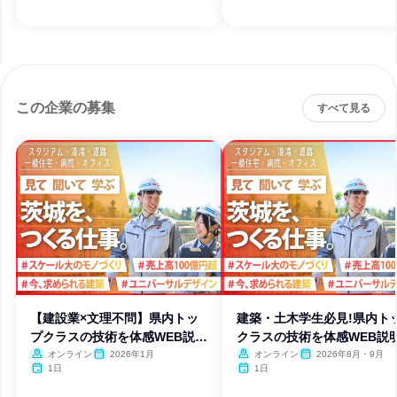
この企業の募集
すべて見る
【建設業×文理不問】県内トッ
建築・土木学生必見!県内ト
プクラスの技術を体感WEB説明
クラスの技術を体感WEB説
会
オンライン
2026年1月
オンライン
2026年8月・9月
1日
1日