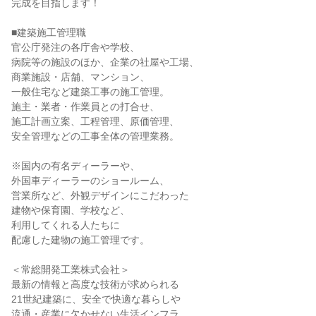
完成を目指します！
■建築施工管理職
官公庁発注の各庁舎や学校、
病院等の施設のほか、企業の社屋や工場、
商業施設・店舗、マンション、
一般住宅など建築工事の施工管理。
施主・業者・作業員との打合せ、
施工計画立案、工程管理、原価管理、
安全管理などの工事全体の管理業務。
※国内の有名ディーラーや、
外国車ディーラーのショールーム、
営業所など、外観デザインにこだわった
建物や保育園、学校など、
利用してくれる人たちに
配慮した建物の施工管理です。
＜常総開発工業株式会社＞
最新の情報と高度な技術が求められる
21世紀建築に、安全で快適な暮らしや
流通・産業に欠かせない生活インフラ。