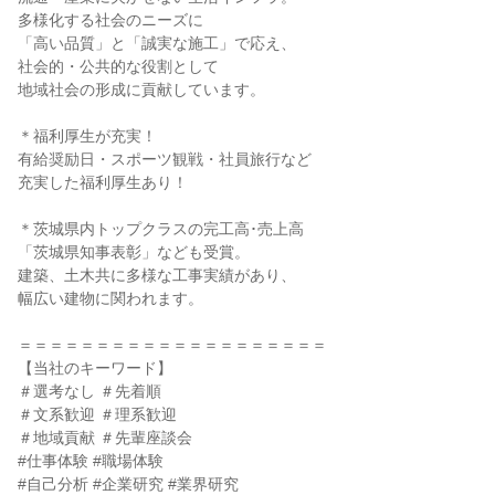
多様化する社会のニーズに
「高い品質」と「誠実な施工」で応え、
社会的・公共的な役割として
地域社会の形成に貢献しています。
＊福利厚生が充実！
有給奨励日・スポーツ観戦・社員旅行など
充実した福利厚生あり！
＊茨城県内トップクラスの完工高･売上高
「茨城県知事表彰」なども受賞。
建築、土木共に多様な工事実績があり、
幅広い建物に関われます。
＝＝＝＝＝＝＝＝＝＝＝＝＝＝＝＝＝＝＝＝
【当社のキーワード】
＃選考なし ＃先着順
＃文系歓迎 ＃理系歓迎
＃地域貢献 ＃先輩座談会
#仕事体験 #職場体験
#自己分析 #企業研究 #業界研究