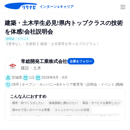
インターン
キャリア
＆
建築・土木学生必見!県内トップクラスの技術
を体感!会社説明会
説明会・イベント
【選考なし・先着順 】建築・土木業界を学べるプログラム！
常総開発工業株式会社
企業をフォロー
建設・土木
茨城県
1日
2026年8月・9月
28卒 | オープン・カンパニー&キャリア教育等（説明会・イベント [職種
研究、会社説明会、業界研究]）
こんな人におすすめ
都市・街づくりがしたい
地域貢献に携わりたい
商品・サービスを製作したい
穏やかで互いのペースを尊重
コミュニケーションが活発
常に新しいものに挑戦
チームワークを重視
女性が働きやすい環境で働ける
長く同じ会社に居続けられる
一つの専門分野を極める