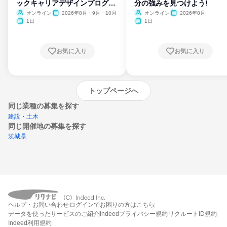
ックキャリアデザインプログラ
分の強みを見つけよう!
ム
オンライン
2026年8月・9月・10月
オンライン
2026年8月
1日
1日
お気に入り
お気に入り
トップページへ
同じ業種の募集を探す
建設・土木
同じ開催地の募集を探す
茨城県
エントリーするとプログラムの詳細案内を
ヘルプ・お問い合わせ
ログインでお困りの方はこちら
受け取れるようになります
データを使ったサービスのご紹介
Indeedプライバシー規約
リクルートID規約
Indeed利用規約
締切：なし