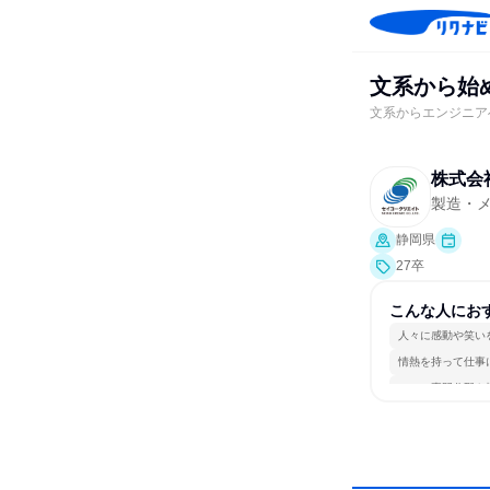
文系から始
文系からエンジニア
株式会
製造・
静岡県
27卒
こんな人にお
人々に感動や笑い
情熱を持って仕事
一つの専門分野を