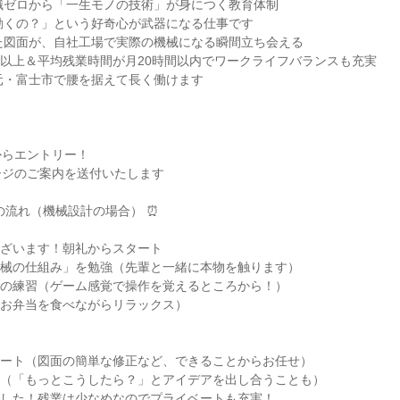
識ゼロから「一生モノの技術」が身につく教育体制
動くの？」という好奇心が武器になる仕事です
た図面が、自社工場で実際の機械になる瞬間立ち会える
0日以上＆平均残業時間が月20時間以内でワークライフバランスも充実
元・富士市で腰を据えて長く働けます
からエントリー！
ージのご案内を送付いたします
の流れ（機械設計の場合） ⏰
うございます！朝礼からスタート
で「機械の仕組み」を勉強（先輩と一緒に本物を触ります）
ソフトの練習（ゲーム感覚で操作を覚えるところから！）
休憩（お弁当を食べながらリラックス）
のサポート（図面の簡単な修正など、できることからお任せ）
合わせ（「もっとこうしたら？」とアイデアを出し合うことも）
れ様でした！残業は少なめなのでプライベートも充実！