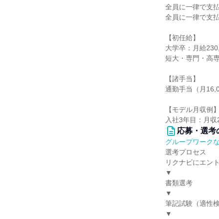
全員に一律で支
全員に一律で支
【初任給】
大学卒：月給230,
短大・専門・高専卒
【諸手当】
通勤手当（月16
【モデル月収例
入社3年目：月収
応募・選考
グループワーク
選考プロセス
リクナビにエン
▼
書類選考
▼
筆記試験（適性
▼