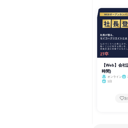
【Web】会社
時間)
オンライン
1日
お