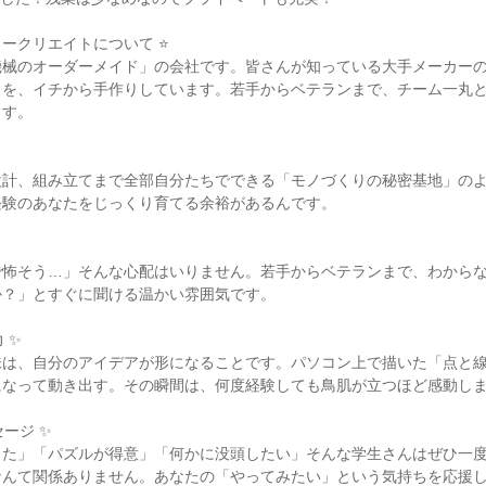
コークリエイトについて ⭐
機械のオーダーメイド」の会社です。皆さんが知っている大手メーカー
」を、イチから手作りしています。若手からベテランまで、チーム一丸
ます。
設計、組み立てまで全部自分たちでできる「モノづくりの秘密基地」の
経験のあなたをじっくり育てる余裕があるんです。
で怖そう…」そんな心配はいりません。若手からベテランまで、わから
か？」とすぐに聞ける温かい雰囲気です。
 ✨
味は、自分のアイデアが形になることです。パソコン上で描いた「点と
になって動き出す。その瞬間は、何度経験しても鳥肌が立つほど感動し
ージ ✨
った」「パズルが得意」「何かに没頭したい」そんな学生さんはぜひ一
なんて関係ありません。あなたの「やってみたい」という気持ちを応援