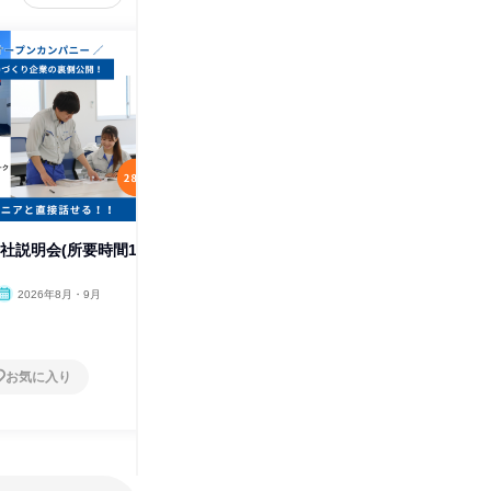
会社説明会(所要時間1
【Web】会社説明会(所要時間2
WEB9
時間)
る/説明
2026年8月・9月
オンライン
2026年8月・9月
オンラ
1日
1日
お気に入り
お気に入り