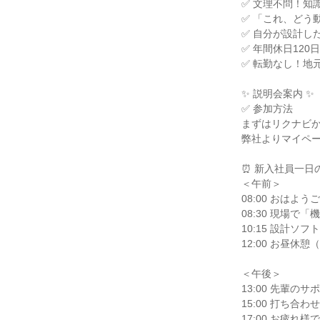
✅ 文理不問！知
✅ 「これ、どう
✅ 自分が設計し
✅ 年間休日12
✅ 転勤なし！地
✨ 説明会案内 ✨
✅ 参加方法
まずはリクナビ
弊社よりマイペ
⏰ 新入社員一日
＜午前＞
08:00 おはよ
08:30 現場
10:15 設計
12:00 お昼
＜午後＞
13:00 先輩
15:00 打ち
17:00 お疲