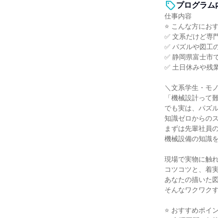
プログラム
仕事内容
⭐ こんな方におす
✅ 文系だけど専
✅ パズルや図工
✅ 静岡県富士市
✅ 土日休みや残
＼文系学生・モ
「機械設計って
でも実は、パズ
知識ゼロからのス
まずは先輩社員
機械設備の知識
現場で実物に触
コツコツと、着
あなたの描いた
そんなワクワク
⭐ おすすめポイン