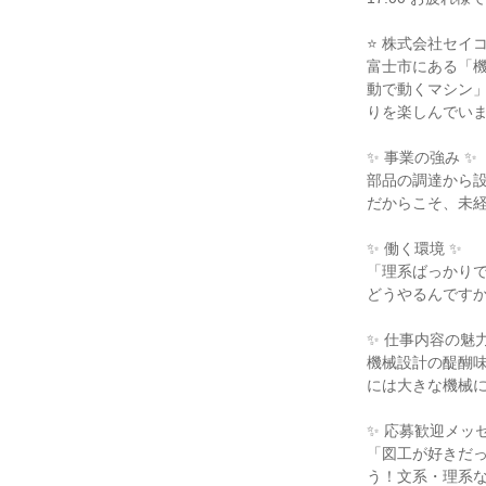
⭐ 株式会社セイ
富士市にある「
動で動くマシン
りを楽しんでい
✨ 事業の強み ✨
部品の調達から
だからこそ、未
✨ 働く環境 ✨
「理系ばっかり
どうやるんです
✨ 仕事内容の魅力
機械設計の醍醐
には大きな機械
✨ 応募歓迎メッセ
「図工が好きだ
う！文系・理系