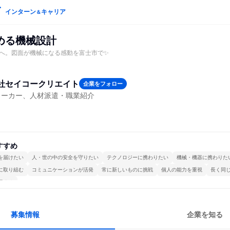
インターン
キャリア
＆
める機械設計
へ。図面が機械になる感動を富士市で✨
社セイコークリエイト
企業をフォロー
メーカー、人材派遣・職業紹介
すすめ
を届けたい
人・世の中の安全を守りたい
テクノロジーに携わりたい
機械・機器に携わりた
に取り組む
コミュニケーションが活発
常に新しいものに挑戦
個人の能力を重視
長く同
極める
募集情報
企業を知る