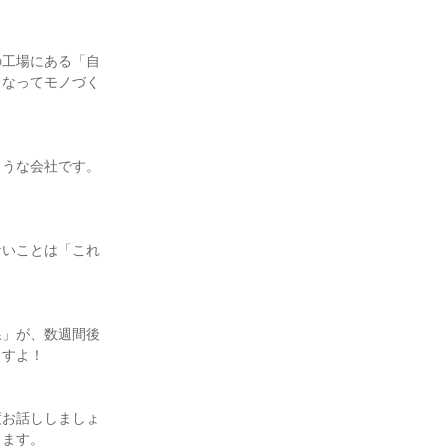
の工場にある「自
となってモノづく
ような会社です。
ないことは「これ
線」が、数週間後
ますよ！
度お話ししましょ
します。