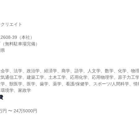
ークリエイト
608-39（本社）
可（無料駐車場完備）
岡県
社会学、法学、政治学、経済学、商学、語学、人文学、数学、化学、物
電気通信工学、建築工学、土木工学、応用化学、応用物理学、原子力工
学、獣医学、医学、歯学、薬学、看護/保健学、スポーツ/人間科学、情
、環境学、家政学
費
円 〜 24万5000円
し