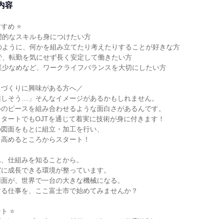
内容
すめ ⭐
門的なスキルも身につけたい方
のように、何かを組み立てたり考えたりすることが好きな方
で、転勤を気にせず長く安定して働きたい方
業少なめなど、ワークライフバランスを大切にしたい方
ノづくりに興味がある方へ／
難しそう…」そんなイメージがあるかもしれません。
ルのピースを組み合わせるような面白さがあるんです。
タートでもOJTを通じて着実に技術が身に付きます！
の図面をもとに組立・加工を行い、
を高めるところからスタート！
れ、仕組みを知ることから。
実に成長できる環境が整っています。
図面が、世界で一台の大きな機械になる。
する仕事を、ここ富士市で始めてみませんか？
ト ⭐