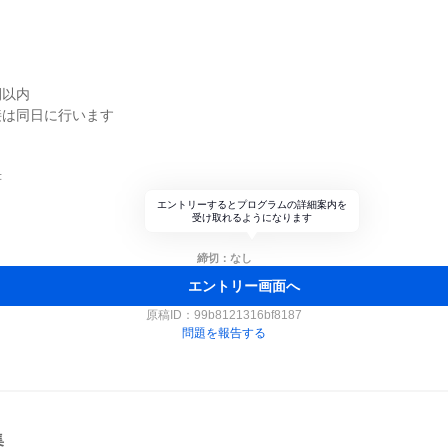
間以内
接は同日に行います
書
エントリーするとプログラムの詳細案内を
受け取れるようになります
締切：なし
エントリー画面へ
原稿ID：
99b8121316bf8187
問題を報告する
集