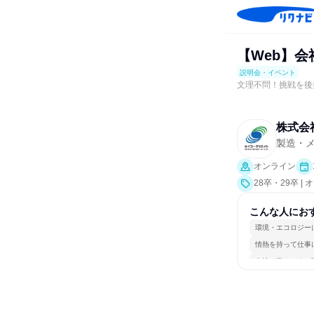
【Web】会
説明会・イベント
文理不問！挑戦を後
株式会
製造・
オンライン
28卒・29卒 
こんな人にお
環境・エコロジー
情熱を持って仕事
女性が働きやすい