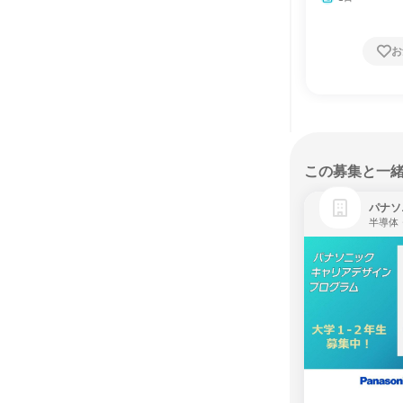
お
この募集と一
パナソ
半導体