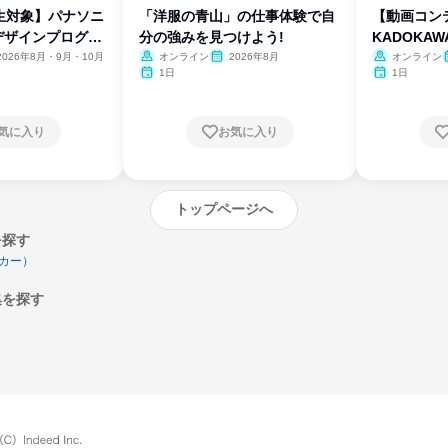
生対象】パナソニ
「洋服の青山」の仕事体験で自
【動画コン
デザインプログラ
分の強みを見つけよう!
KADOKA
2026年8月・9月・10月
オンライン
2026年8月
オンライン
1日
1日
気に入り
お気に入り
トップページへ
を探す
カー）
集を探す
エントリーするとプログラムの詳細案内を
受け取れるようになります