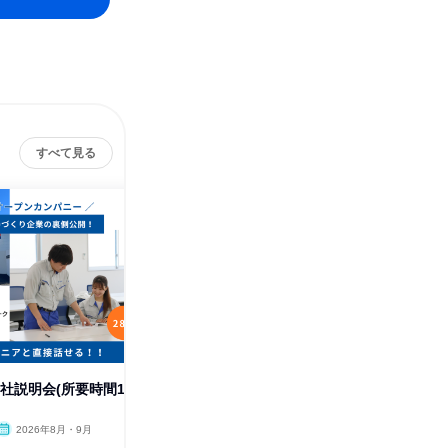
すべて見る
会社説明会(所要時間1
【Web】会社説明会(所要時間2
WEB9
時間)
る/説明
2026年8月・9月
オンライン
2026年8月・9月
オンラ
1日
1日