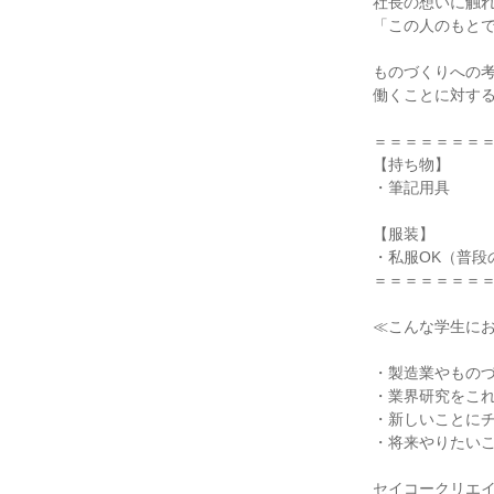
社長の想いに触
「この人のもと
ものづくりへの
働くことに対す
＝＝＝＝＝＝＝
【持ち物】
・筆記用具
【服装】
・私服OK（普段
＝＝＝＝＝＝＝
≪こんな学生に
・製造業やもの
・業界研究をこ
・新しいことに
・将来やりたい
セイコークリエ