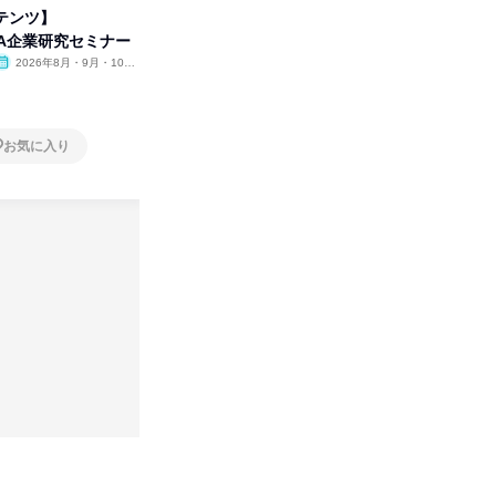
テンツ】
先着順・選考なし|注文住宅の総
タカラト
WA企業研究セミナー
合職|会社説明会&社長座談会
ビ」を学
2026年8月・9月・10
オンライン
2026年8月・9月
オンラ
月・11月・12月
1日
1日
お気に入り
お気に入り