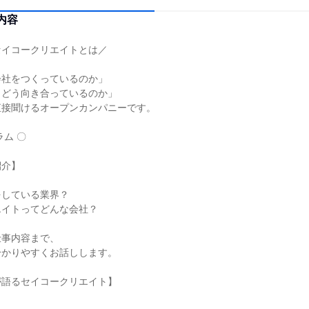
内容
セイコークリエイトとは／
会社をつくっているのか」
、どう向き合っているのか」
直接聞けるオープンカンパニーです。
ラム 〇
紹介】
をしている業界？
エイトってどんな会社？
仕事内容まで、
分かりやすくお話しします。
が語るセイコークリエイト】