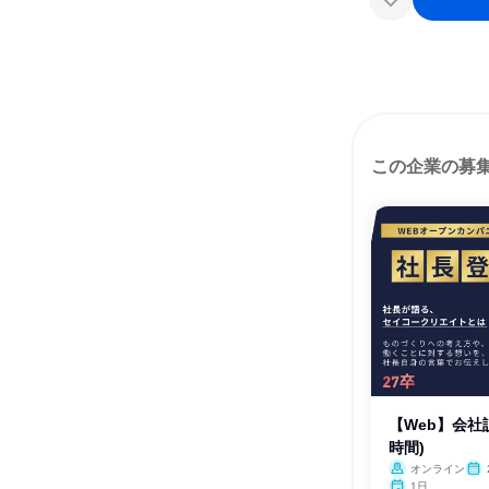
この企業の募
【Web】会社
時間)
オンライン
1日