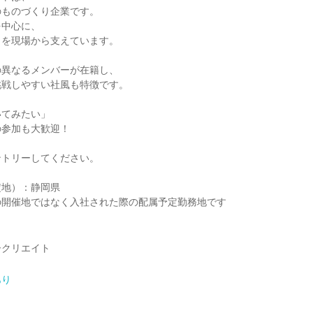
のものづくり企業です。
を中心に、
りを現場から支えています。
の異なるメンバーが在籍し、
挑戦しやすい社風も特徴です。
いてみたい」
の参加も大歓迎！
ントリーしてください。
定地）：静岡県
の開催地ではなく入社された際の配属予定勤務地です
ークリエイト
あり