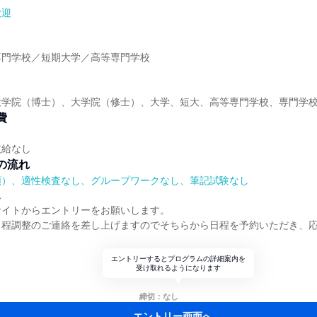
歓迎
】
専門学校／短期大学／高等専門学校
】
大学院（博士）、大学院（修士）、大学、短大、高等専門学校、専門学
費
支給なし
の流れ
順）、適性検査なし、グループワークなし、筆記試験なし
れ
サイトからエントリーをお願いします。
日程調整のご連絡を差し上げますのでそちらから日程を予約いただき、
エントリーするとプログラムの詳細案内を
受け取れるようになります
締切：なし
エントリー画面へ