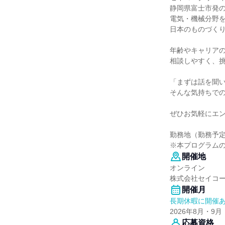
静岡県富士市発
電気・機械分野
日本のものづく
年齢やキャリア
相談しやすく、
「まずは話を聞
そんな気持ちで
ぜひお気軽にエ
勤務地（勤務予
※本プログラム
開催地
オンライン
株式会社セイコ
開催月
長期休暇に開催
2026年8月・9月
応募資格