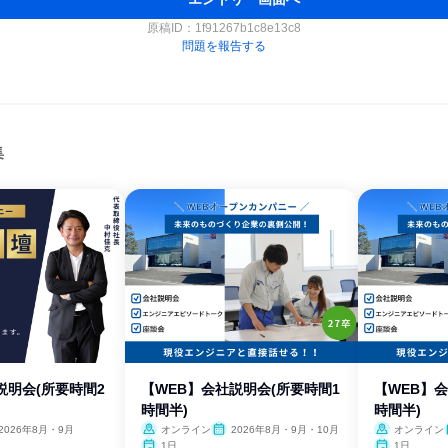
原稿ID：
1f91267b1c8e13c8
問題を報告する
集
説明会(所要時間2
【WEB】会社説明会(所要時間1
【WEB】
時間半)
時間半)
2026年8月・9月
オンライン
2026年8月・9月・10月
オンライン
1日
1日