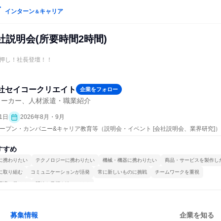
インターン
キャリア
＆
社説明会(所要時間2時間)
押し！社長登壇！！
社セイコークリエイト
企業をフォロー
メーカー、人材派遣・職業紹介
1日
2026年8月・9月
| オープン・カンパニー&キャリア教育等（説明会・イベント [会社説明会、業界研究]）
すすめ
に携わりたい
テクノロジーに携わりたい
機械・機器に携わりたい
商品・サービスを製作し
に取り組む
コミュニケーションが活発
常に新しいものに挑戦
チームワークを重視
環境で働ける
明確な目標を追いかける
募集情報
企業を知る