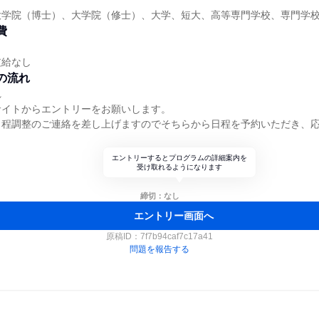
大学院（博士）、大学院（修士）、大学、短大、高等専門学校、専門学
費
支給なし
の流れ
れ
サイトからエントリーをお願いします。
日程調整のご連絡を差し上げますのでそちらから日程を予約いただき、
エントリーするとプログラムの詳細案内を
受け取れるようになります
締切：なし
エントリー画面へ
原稿ID：
7f7b94caf7c17a41
問題を報告する