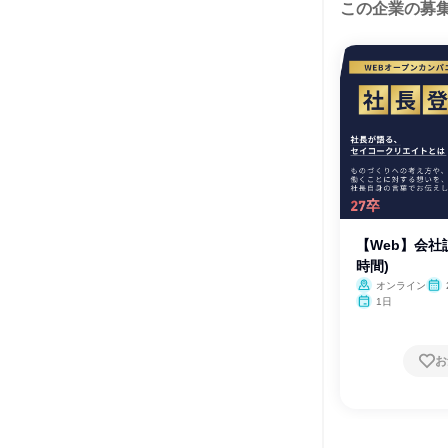
この企業の募
【Web】会社
時間)
オンライン
1日
お