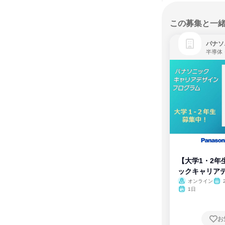
この募集と一
パナソ
半導体
【大学1・2年
ックキャリア
ム
オンライン
1日
お