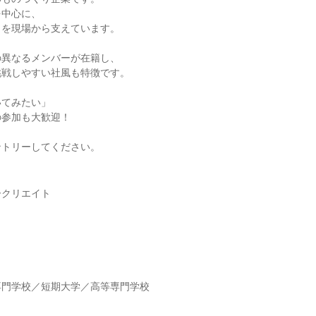
を中心に、
りを現場から支えています。
の異なるメンバーが在籍し、
挑戦しやすい社風も特徴です。
いてみたい」
の参加も大歓迎！
ントリーしてください。
ークリエイト
】
専門学校／短期大学／高等専門学校
】