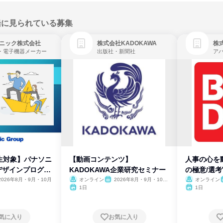
緒に見られている募集
ニック株式会社
株式会社KADOKAWA
株
・電子機器メーカー
出版社・新聞社
生対象】パナソニ
【動画コンテンツ】
人事の心を
デザインプログラ
KADOKAWA企業研究セミナー
の極意/選
開
2026年8月・9月・10月
オンライン
2026年8月・9月・10
オンライン
月・11月・12月
1日
1日
気に入り
お気に入り