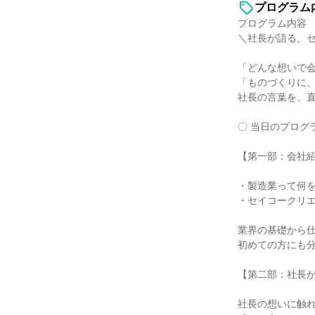
プログラム
プログラム内容
＼社長が語る、
「どんな想いで
「ものづくりに
社長の言葉を、
〇 当日のプログ
【第一部：会社
・製造業って何
・セイコークリ
業界の基礎から
初めての方にも
【第二部：社長
社長の想いに触