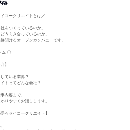
内容
セイコークリエイトとは／
会社をつくっているのか」
、どう向き合っているのか」
直接聞けるオープンカンパニーです。
ラム 〇
紹介】
をしている業界？
エイトってどんな会社？
仕事内容まで、
分かりやすくお話しします。
が語るセイコークリエイト】
れ、