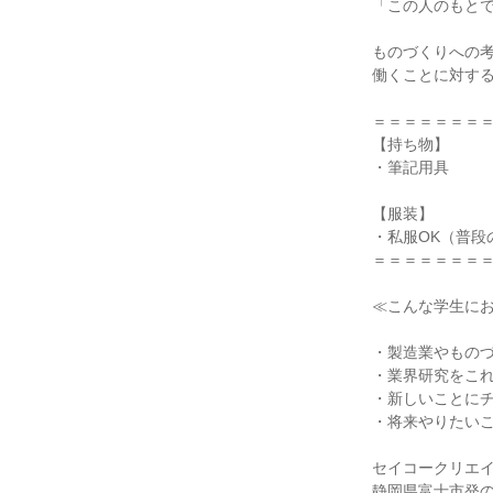
「この人のもと
ものづくりへの
働くことに対す
＝＝＝＝＝＝＝
【持ち物】
・筆記用具
【服装】
・私服OK（普段
＝＝＝＝＝＝＝
≪こんな学生に
・製造業やもの
・業界研究をこ
・新しいことに
・将来やりたい
セイコークリエ
静岡県富士市発