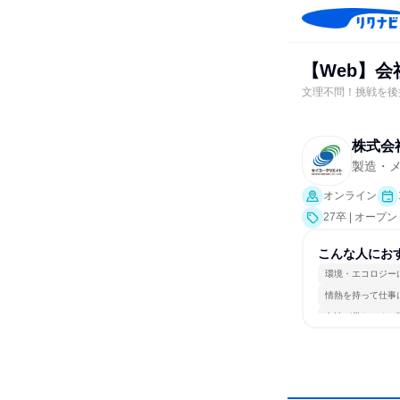
【Web】会
文理不問！挑戦を後
株式会
製造・
オンライン
27卒 | オー
こんな人にお
環境・エコロジー
情熱を持って仕事
女性が働きやすい