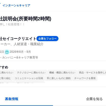
インターン
キャリア
＆
社説明会(所要時間2時間)
押し！社長登壇！！
社セイコークリエイト
企業をフォロー
メーカー、人材派遣・職業紹介
1日
2026年8月・9月
プン・カンパニー&キャリア教育等
すすめ
に携わりたい
テクノロジーに携わりたい
機械・機器に携わりたい
商品・サービスを製作し
に取り組む
コミュニケーションが活発
常に新しいものに挑戦
チームワークを重視
環境で働ける
明確な目標を追いかける
募集情報
企業を知る