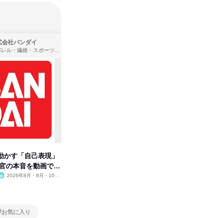
式会社バンダイ
株式会社住まいず
アパレル・繊維・スポーツメーカー、製造・メーカー、ゲーム制作・販売
製造・メーカー、建築設計
動かす「自己表現」
先着順・選考なし|注文住宅の総
【オンラ
考官の本音を動画で公
合職|会社説明会&社長座談会
業界の裏
明会
2026年8月・9月・10
オンライン
2026年8月・9月
オンラ
月・11月・12月
1日
1日
お気に入り
お気に入り