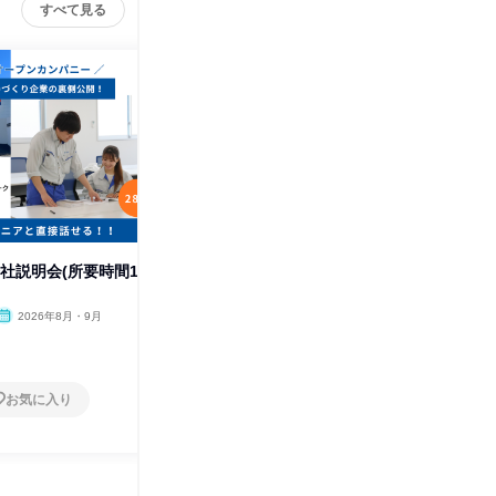
すべて見る
会社説明会(所要時間1
【Web】会社説明会(所要時間2
WEB9
時間)
る/説明
2026年8月・9月
オンライン
2026年8月・9月
オンラ
1日
1日
お気に入り
お気に入り