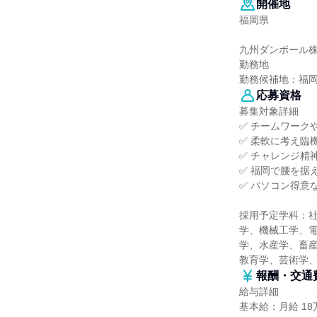
開催地
福岡県
九州ダンボール
勤務地
勤務候補地：福
応募資格
募集対象詳細
✅ チームワーク
✅ 柔軟に考え臨
✅ チャレンジ精
✅ 福岡で腰を据
✅ パソコン得意
採用予定学科：
学、機械工学、
学、水産学、畜産
教育学、芸術学
報酬・交通
給与詳細
基本給：月給 18万