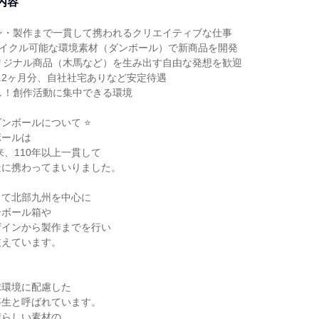
内容
ン・製作まで一貫して携われるクリエイティブな仕事
リサイクル可能な環境素材（ダンボール）で新商品を開発
リジナル商品（木馬など）を生み出す自由な発想を歓迎
4.2ヶ月分、自社社宅ありなど安定待遇
し！創作活動に集中できる環境
ダンボールについて ⭐
ボールは
来、110年以上一貫して
造に携わってまいりました。
して北部九州を中心に
ンボール箱や
ザインから製作までを行い
支えています。
球環境に配慮した
等生と呼ばれています。
晴らしい素材の