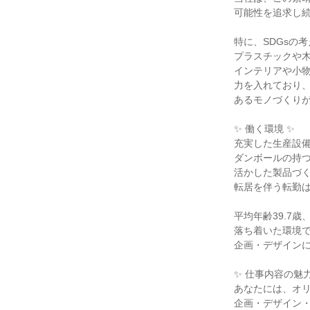
可能性を追求し
特に、SDGsの
プラスチックや
インテリアや小
力を入れており
あるモノづくり
✨ 働く環境 ✨
充実した生産設
ダンボールの持
活かした製品づ
転居を伴う転勤
平均年齢39.7歳
落ち着いた環境
企画・デザイン
✨ 仕事内容の魅力
あなたには、オ
企画・デザイン