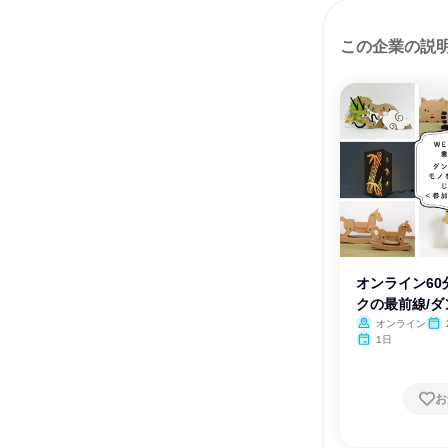
この企業の説
オンライン60
クの最前線/
オンライン
1日
お