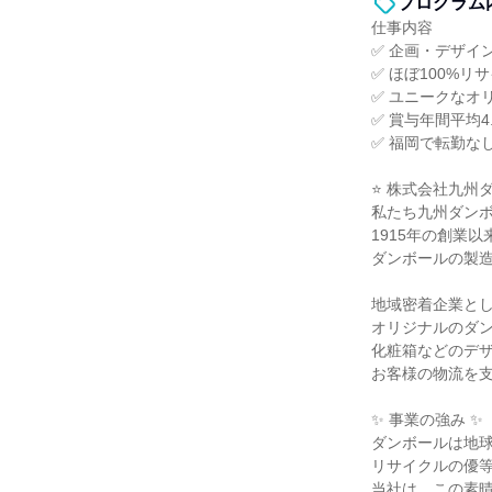
プログラム
仕事内容
✅ 企画・デザイ
✅ ほぼ100%
✅ ユニークなオ
✅ 賞与年間平均
✅ 福岡で転勤な
⭐ 株式会社九州
私たち九州ダン
1915年の創業以
ダンボールの製
地域密着企業と
オリジナルのダ
化粧箱などのデ
お客様の物流を
✨ 事業の強み ✨
ダンボールは地
リサイクルの優
当社は、この素