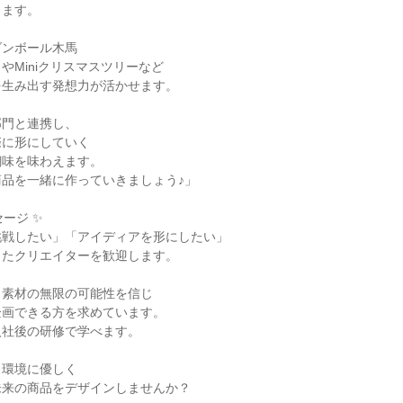
きます。
ダンボール木馬
やMiniクリスマスツリーなど
を生み出す発想力が活かせます。
部門と連携し、
際に形にしていく
醐味を味わえます。
品を一緒に作っていきましょう♪」
ージ ✨
挑戦したい」「アイディアを形にしたい」
ったクリエイターを歓迎します。
う素材の無限の可能性を信じ
企画できる方を求めています。
入社後の研修で学べます。
、環境に優しく
未来の商品をデザインしませんか？