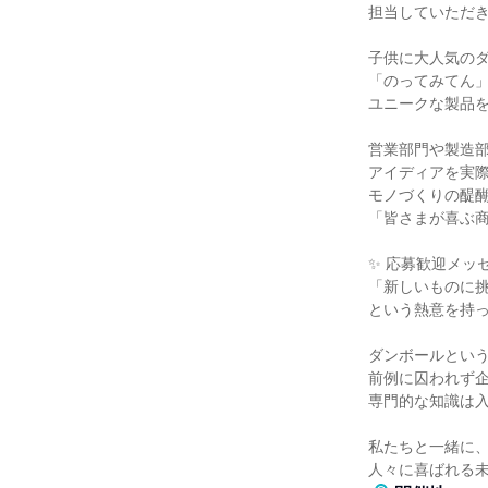
担当していただ
子供に大人気の
「のってみてん」
ユニークな製品
営業部門や製造
アイディアを実
モノづくりの醍
「皆さまが喜ぶ商
✨ 応募歓迎メッセ
「新しいものに
という熱意を持
ダンボールとい
前例に囚われず
専門的な知識は
私たちと一緒に
人々に喜ばれる