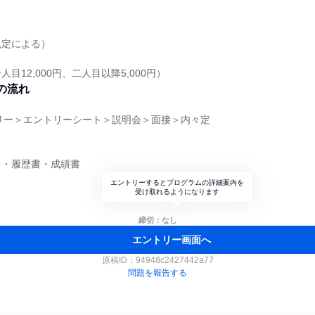
規定による）
目12,000円、二人目以降5,000円）
の流れ
リー＞エントリーシート＞説明会＞面接＞内々定
ト・履歴書・成績書
エントリーするとプログラムの詳細案内を
受け取れるようになります
締切：なし
エントリー画面へ
原稿ID：
94948c2427442a77
問題を報告する