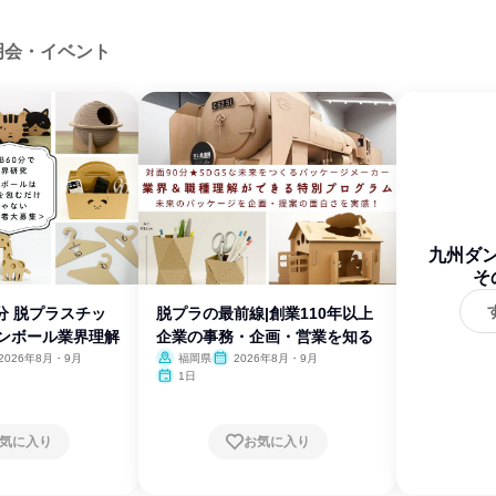
明会・イベント
九州ダ
そ
分 脱プラスチッ
脱プラの最前線|創業110年以上
ダンボール業界理解
企業の事務・企画・営業を知る
2026年8月・9月
福岡県
2026年8月・9月
1日
気に入り
お気に入り