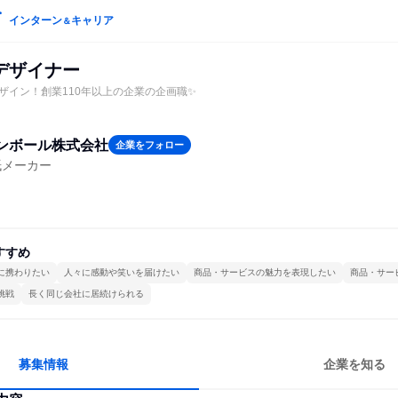
インターン
キャリア
＆
デザイナー
ザイン！創業110年以上の企業の企画職✨
ンボール株式会社
企業をフォロー
紙メーカー
すすめ
に携わりたい
人々に感動や笑いを届けたい
商品・サービスの魅力を表現したい
商品・サー
挑戦
長く同じ会社に居続けられる
募集情報
企業を知る