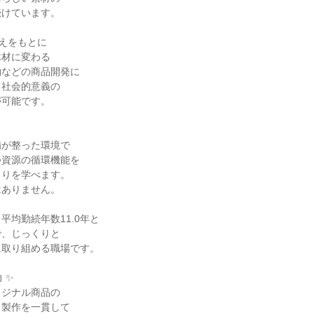
続けています。
考えをもとに
木材に変わる
物などの商品開発に
、社会的意義の
が可能です。
備が整った環境で
つ資源の循環機能を
くりを学べます。
はありません。
、平均勤続年数11.0年と
で、じっくりと
に取り組める職場です。
 ✨
リジナル商品の
・製作を一貫して