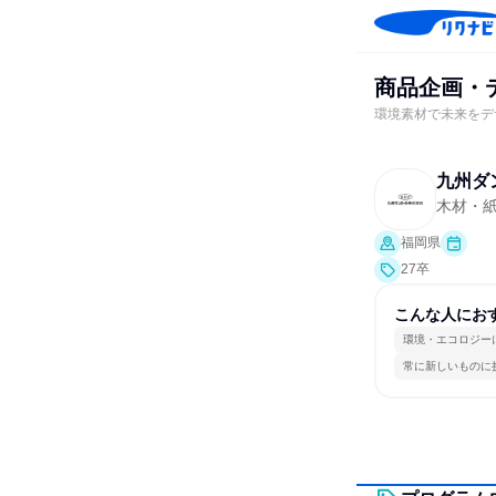
商品企画・
環境素材で未来をデ
九州ダ
木材・
福岡県
27卒
こんな人にお
環境・エコロジー
常に新しいものに